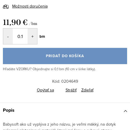
Možnosti doručenia
11,90 €
/ bm
Jednotková
bm
cena:
PRIDAŤ DO KOŠÍKA
Hľadáte VZORKU? Objednajte si 0,1 bm (10 cm v šírke látky).
Kód:
0204649
Opýtať sa
Strážiť
Zdieľať
Popis
Babysoft ako už vyplýva z jeho názvu, je veľmi mäkký, na dotyk