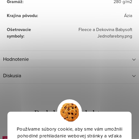
Gramáž
:
280 g/m2
Krajina pôvodu
:
Ázia
Ošetrovacie
Fleece a Dekovina Babysoft
symboly
:
Jednofarebny.png
Hodnotenie
Diskusia
Používame súbory cookie, aby sme vám umožnili
pohodlné prehliadanie webovej stránky a vďaka