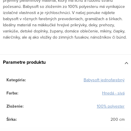
príjemný pleteninový materiál, ktorý má lícnu a rubovú stranu
počesanú. Babysoft so zložením zo 100% polyesteru má vynikajúce
izolačné vlastnosti a je rýchloschnúci. V našej ponuke nájdete
babysoft v rôznych farebných prevedeniach, gramážach a šírkach.
Ideálny materiál na mäkkučké hrejivé prikrývky, deky, prehozy,
vankúše, detské doplnky, župany, domáce oblečenie, mikiny, čiapky,
nákrčníky, ale aj ako vložky do zimných fusakov, nánožníkov či búnd.
Parametre produktu
Kategória
:
Babysoft jednofarebný
Farba
:
Hnedá - sivá
Zloženie
:
100% polyester
Šírka
:
200 cm