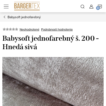
Prejsť
N
na
obsah
Babysoft jednofarebný
K
Neohodnotené
Podrobnosti hodnotenia
Babysoft jednofarebný š. 200 -
Hnedá sivá