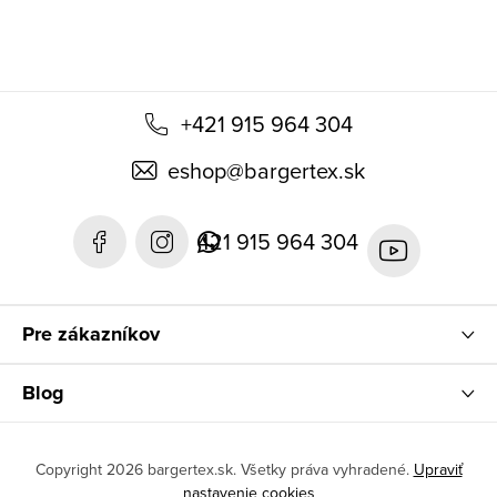
e
+421 915 964 304
eshop
@
bargertex.sk
421 915 964 304
Pre zákazníkov
Blog
Copyright 2026
bargertex.sk
. Všetky práva vyhradené.
Upraviť
nastavenie cookies