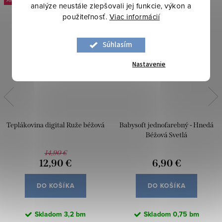
-13 %
analýze neustále zlepšovali jej funkcie, výkon a
použiteľnosť.
Viac informácií
Súhlasím
Nastavenie
Teplákovina digital Ruže béžová
Babysoft jednofarebný - Hnedá
Béžová Svetlá
14,90 €
12,90 €
6,90 €
DO KOŠÍKA
DO KOŠÍKA
Skladom
3,2 bm
Skladom
0,75 bm