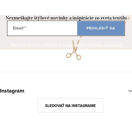
Nezmeškajte štýlové novinky a inšpirácie zo sveta textilu
Email
PRIHLÁSIŤ SA
Vložením e-mailu súhlasíte s
podmienkami ochrany osobných
údajov
Z
á
Instagram
p
ä
SLEDOVAŤ NA INSTAGRAME
t
i