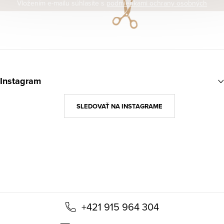
Vložením e-mailu súhlasíte s
podmienkami ochrany osobných
údajov
Z
á
Instagram
p
ä
SLEDOVAŤ NA INSTAGRAME
t
i
e
+421 915 964 304