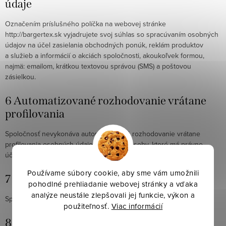
údaje
Označením príslušného políčka na webovej stránke
http://bargertex.sk vyjadrujete svoj súhlas so spracúvaním osobných
údajov na účel zasielania obchodných ponúk, reklám produktov
a služieb a informácií o akciách spoločnosti, akoukoľvek formou,
najmä: emailom, krátkou textovou správou (SMS) a poštovou
zásielkou.
6 Automatizované rozhodovanie vrátane
profilovania
Spoločnosť nevykonáva automatizované rozhodovanie vrátane
profilovania osobných údajov dotknutej osoby, ktoré má právne
účinky, ktoré sa jej týkajú alebo ju podobne významne ovplyvňujú.
Používame súbory cookie, aby sme vám umožnili
7 Prenos osobných údajov do tretích krajín
pohodlné prehliadanie webovej stránky a vďaka
analýze neustále zlepšovali jej funkcie, výkon a
Spoločnosť nebude prenášať Vaše osobné údaje do tretích krajín.
použiteľnosť.
Viac informácií
8 Doba trvania súhlasu