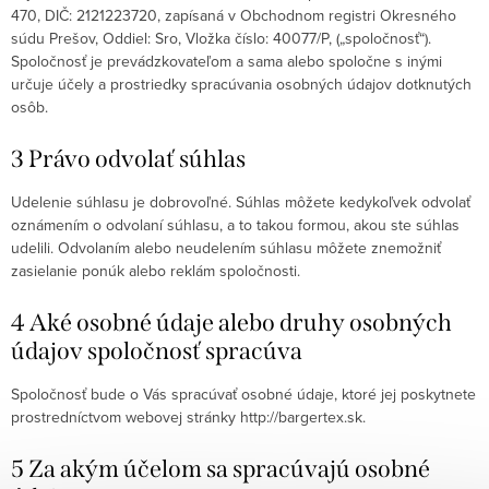
470, DIČ: 2121223720, zapísaná v Obchodnom registri Okresného
súdu Prešov, Oddiel: Sro, Vložka číslo: 40077/P, („spoločnosť“).
Spoločnosť je prevádzkovateľom a sama alebo spoločne s inými
určuje účely a prostriedky spracúvania osobných údajov dotknutých
osôb.
3 Právo odvolať súhlas
Udelenie súhlasu je dobrovoľné. Súhlas môžete kedykoľvek odvolať
oznámením o odvolaní súhlasu, a to takou formou, akou ste súhlas
udelili. Odvolaním alebo neudelením súhlasu môžete znemožniť
zasielanie ponúk alebo reklám spoločnosti.
4 Aké osobné údaje alebo druhy osobných
údajov spoločnosť spracúva
Spoločnosť bude o Vás spracúvať osobné údaje, ktoré jej poskytnete
prostredníctvom webovej stránky http://bargertex.sk.
5 Za akým účelom sa spracúvajú osobné