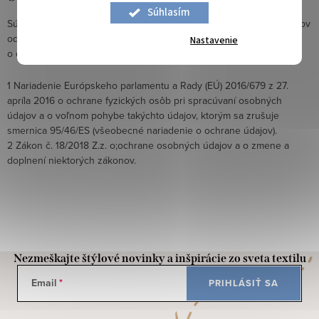
Súhlasím
Súhlas je udelený na dobu dvoch rokov. Pred uplynutím dvoch rokov
od udelenia súhlasu Vás spoločnosť môže požiadať o udelenie
Nastavenie
o obnovenie súhlasu.
1 Nariadenie Európskeho parlamentu a Rady (EÚ) 2016/679 z 27.
apríla 2016 o ochrane fyzických osôb pri spracúvaní osobných
údajov a o voľnom pohybe takýchto údajov, ktorým sa zrušuje
smernica 95/46/ES (všeobecné nariadenie o ochrane údajov).
2 Zákon č. 18/2018 Z.z. o;ochrane osobných údajov a o zmene a
doplnení niektorých zákonov.
Nezmeškajte štýlové novinky a inšpirácie zo sveta textilu
Email
PRIHLÁSIŤ SA