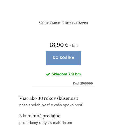
Velúr Zamat Glitter - Čierna
18,90 €
/ bm
DO KOŠÍKA
Skladom
7,9 bm
Kód:
2169999
O
Viac ako 30 rokov skúseností
naša spoľahlivosť = vaša spokojnosť
v
l
3 kamenné predajne
á
pre priamy dotyk s materiálom