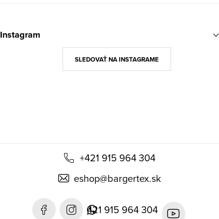
Z
á
Instagram
p
ä
SLEDOVAŤ NA INSTAGRAME
t
i
e
+421 915 964 304
eshop
@
bargertex.sk
421 915 964 304