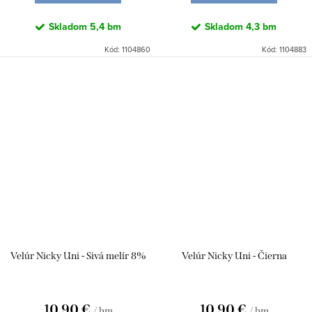
Skladom
5,4 bm
Skladom
4,3 bm
Kód:
1104860
Kód:
1104883
Velúr Nicky Uni - Sivá melír 8%
Velúr Nicky Uni - Čierna
10,90 €
10,90 €
/ bm
/ bm