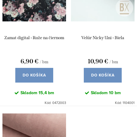
r
p
o
r
d
o
u
d
Zamat digital - Ruže na čiernom
Velúr Nicky Uni - Biela
k
u
t
k
o
6,90 €
10,90 €
/ bm
/ bm
t
v
o
DO KOŠÍKA
DO KOŠÍKA
v
Skladom
15,4 bm
Skladom
10 bm
Kód:
0472003
Kód:
1104001