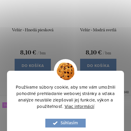
Velúr - Hnedá piesková
Velúr - Modrá svetlá
8,10 €
8,10 €
/ bm
/ bm
DO KOŠÍKA
DO KOŠÍKA
Skladom
5,55 bm
Skladom
28,95 bm
Používame súbory cookie, aby sme vám umožnili
Kód:
1108665
Kód:
1108848
pohodlné prehliadanie webovej stránky a vďaka
analýze neustále zlepšovali jej funkcie, výkon a
Dancing
Dancing
použiteľnosť.
Viac informácií
Súhlasím