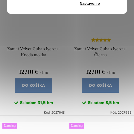
Nastavenie
Zamat Velvet Cuba s lycrou -
Zamat Velvet Cuba s lycrou -
Hnedá mokka
Čierna
12,90 €
12,90 €
/ bm
/ bm
DO KOŠÍKA
DO KOŠÍKA
Skladom
31,5 bm
Skladom
8,5 bm
Kód:
2027648
Kód:
2027999
Dancing
Dancing