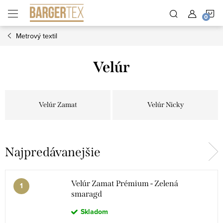
Prejsť
N
na
obsah
Metrový textil
K
Velúr
Velúr Zamat
Velúr Nicky
Najpredávanejšie
Velúr Zamat Prémium - Zelená
smaragd
Skladom