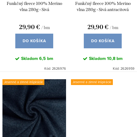
d
Funkčný fleece 100% Merino
Funkčný fleece 100% Merino
k
u
vlna 280g - Sivá
vlna 280g - Sivá antracitová
t
k
o
29,90 €
29,90 €
/ bm
/ bm
t
v
o
DO KOŠÍKA
DO KOŠÍKA
v
Skladom
6,5 bm
Skladom
10,8 bm
Kód:
2626976
Kód:
2626959
Jesenné a zimné inšpirácie
Jesenné a zimné inšpirácie