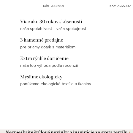
Kód:
2668959
Kód:
2665002
O
Viac ako 30 rokov skúseností
naša spoľahlivosť = vaša spokojnosť
v
l
3 kamenné predajne
á
pre priamy dotyk s materiálom
d
Extra rýchle doručenie
a
naša top výhoda podľa recenzií
c
i
Myslíme ekologicky
e
ponúkame ekologické textílie a tkaniny
p
r
v
k
y
v
Nezmeškajte štýlové novinky a inšpirácie zo sveta textilu