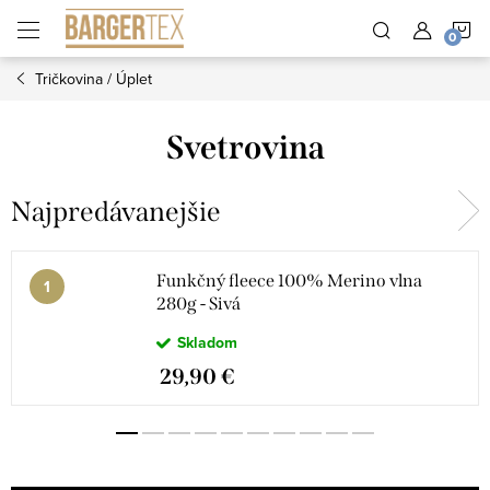
Prejsť
N
na
obsah
Tričkovina / Úplet
K
Svetrovina
Najpredávanejšie
Funkčný fleece 100% Merino vlna
280g - Sivá
Skladom
29,90 €