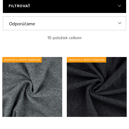
FILTROVAŤ
R
Odporúčame
a
Najlacnejšie
10
položiek celkom
d
e
Najdrahšie
V
n
Jesenné a zimné inšpirácie
Jesenné a zimné inšpirácie
ý
Najpredávanejšie
i
p
e
Abecedne
i
p
s
r
p
o
r
d
o
u