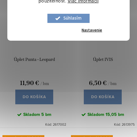
použiteľnosť.
Viac informácií
Súhlasím
Nastavenie
Úplet Punta - Leopard
Úplet IVIS
11,90 €
6,50 €
/ bm
/ bm
DO KOŠÍKA
DO KOŠÍKA
Skladom
5 bm
Skladom
15,05 bm
Kód:
2617002
Kód:
2613975