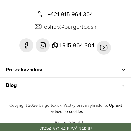
+421 915 964 304
eshop
@
bargertex.sk
421 915 964 304
Pre zákazníkov
Blog
Copyright 2026
bargertex.sk
. Všetky práva vyhradené.
Upraviť
nastavenie cookies
Vytvoril Shoptet
ZĽAVA 5 € NA PRVÝ NÁKUP