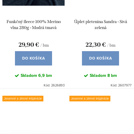
Funkčný fleece 100% Merino
Úplet pletenina Sandra - Sivá
vlna 280g - Modrá tmavá
zelená
melange
29,90 €
22,30 €
/ bm
/ bm
DO KOŠÍKA
DO KOŠÍKA
Skladom
6,9 bm
Skladom
8 bm
Kód:
2626893
Kód:
2607977
Jesenné a zimné inšpirácie
Jesenné a zimné inšpirácie