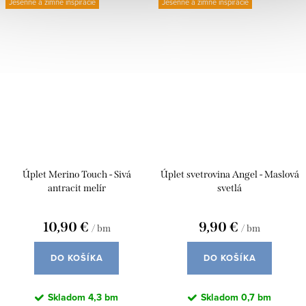
Jesenné a zimné inšpirácie
Jesenné a zimné inšpirácie
Úplet Merino Touch - Sivá
Úplet svetrovina Angel - Maslová
antracit melír
svetlá
10,90 €
9,90 €
/ bm
/ bm
DO KOŠÍKA
DO KOŠÍKA
Skladom
4,3 bm
Skladom
0,7 bm