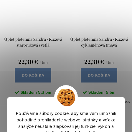
Úplet pletenina Sandra - Ružová
Úplet pletenina Sandra - Ružová
staroružová svetlá
cyklaménová tmavá
22,30 €
22,30 €
/ bm
/ bm
DO KOŠÍKA
DO KOŠÍKA
Skladom
5,3 bm
Skladom
5 bm
Kód:
2607476
Kód:
2607455
Používame súbory cookie, aby sme vám umožnili
pohodlné prehliadanie webovej stránky a vďaka
analýze neustále zlepšovali jej funkcie, výkon a