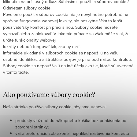
kliknutím na príslušný odkaz: Súhlasím s použitím súborov cookie /
Odmietam súbory cookie.
Povolenie použitia súborov cookie nie je nevyhnutne potrebné na
správne fungovanie webovej lokality, ale poskytne Vám to lepší
používateľský komfort pri práci s ňou. Súbory cookie môžete
vymazať alebo zablokovať. V takomto prípade sa však môže stať, že
určité funkcionality webovej
lokality nebudú fungovať tak, ako by mali.
Informácie ukladané v súboroch cookie sa nepoužijú na vašu
osobnú identifikáciu a štruktúra údajov je plne pod našou kontrolou.
Súbory cookie sa nepoužívajú na iné účely ako tie, ktoré sú uvedené
v tomto texte.
Ako používame súbory cookie?
Naša stránka používa súbory cookie, aby sme uchovali:
produkty vložené do nákupného košíka bez prihlásenia po
zatvorení stránky;
vaše preferencie zobrazenia, napríklad nastavenia kontrastu