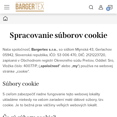
Prejsť
N
na
obsah
Domov
K
Spracovanie súborov cookie
Naša spoločnosť,
Bargertex s.r.o.
, so sídlom Mlynská 43, Gerlachov
05942, Slovenská republika, IČO: 53 006 470, DIČ: 2121223720,
zapísaná v Obchodnom registri Okresného súdu Prešov, Oddiel: Sro,
Vložka číslo: 40077/P, („
spoločnosť
“ alebo „
my
“) používa na webovej
stránke „cookie“.
Súbory cookie
S cieľom zabezpečiť riadne fungovanie tejto webovej lokality
ukladáme niekedy na vašom zariadení malé dátové súbory, tzv.
cookie. Je to bežná prax väčšiny veľkých webových lokalít.