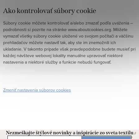
Ako kontrolovať súbory cookie
Súbory cookie môžete kontrolovať a/alebo zmazať podľa uváženia –
podrobnosti si pozrite na stránke www.aboutcookies.org. Môžete
vymazať všetky súbory cookie uložené vo svojom počítači a väčšinu
prehliadačov môžete nastaviť tak, aby ste im znemožnili ich
ukladanie. V takomto prípade však pravdepodobne budete musieť pri
každej návšteve webovej lokality manuálne upravovať niektoré
nastavenia a niektoré služby a funkcie nebudú fungovať.
Zmeniť nastavenia súborov cookies
Nezmeškajte štýlové novinky a inšpirácie zo sveta textilu