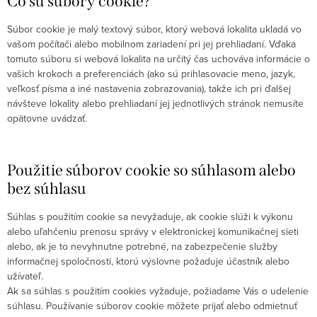
Čo sú súbory cookie?
Súbor cookie je malý textový súbor, ktorý webová lokalita ukladá vo
vašom počítači alebo mobilnom zariadení pri jej prehliadaní. Vďaka
tomuto súboru si webová lokalita na určitý čas uchováva informácie o
vašich krokoch a preferenciách (ako sú prihlasovacie meno, jazyk,
veľkosť písma a iné nastavenia zobrazovania), takže ich pri ďalšej
návšteve lokality alebo prehliadaní jej jednotlivých stránok nemusíte
opätovne uvádzať.
Použitie súborov cookie so súhlasom alebo
bez súhlasu
Súhlas s použitím cookie sa nevyžaduje, ak cookie slúži k výkonu
alebo uľahčeniu prenosu správy v elektronickej komunikačnej sieti
alebo, ak je to nevyhnutne potrebné, na zabezpečenie služby
informačnej spoločnosti, ktorú výslovne požaduje účastník alebo
užívateľ.
Ak sa súhlas s použitím cookies vyžaduje, požiadame Vás o udelenie
súhlasu. Používanie súborov cookie môžete prijať alebo odmietnuť