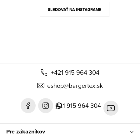
ä
SLEDOVAŤ NA INSTAGRAME
t
i
e
+421 915 964 304
eshop
@
bargertex.sk
421 915 964 304
Pre zákazníkov