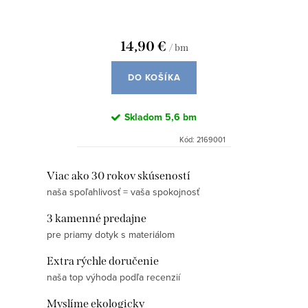
14,90 €
/ bm
DO KOŠÍKA
Skladom
5,6 bm
Kód:
2169001
O
Viac ako 30 rokov skúseností
naša spoľahlivosť = vaša spokojnosť
v
l
3 kamenné predajne
á
pre priamy dotyk s materiálom
d
Extra rýchle doručenie
a
naša top výhoda podľa recenzií
c
i
Myslíme ekologicky