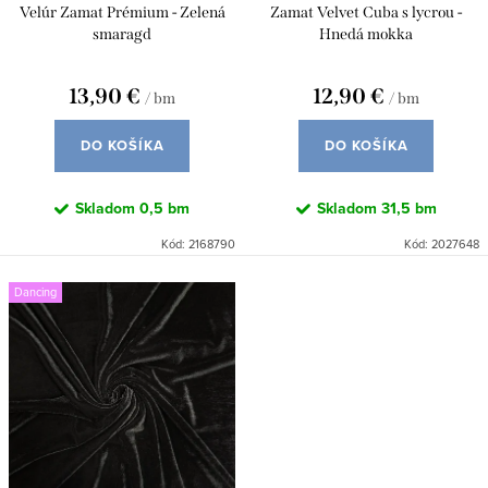
d
Velúr Zamat Prémium - Zelená
Zamat Velvet Cuba s lycrou -
k
u
smaragd
Hnedá mokka
t
k
o
13,90 €
12,90 €
/ bm
/ bm
t
v
o
DO KOŠÍKA
DO KOŠÍKA
v
Skladom
0,5 bm
Skladom
31,5 bm
Kód:
2168790
Kód:
2027648
Dancing