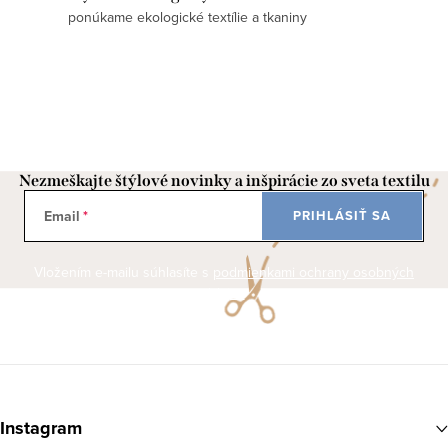
e
ponúkame ekologické textílie a tkaniny
p
r
v
k
y
v
Nezmeškajte štýlové novinky a inšpirácie zo sveta textilu
ý
Email
PRIHLÁSIŤ SA
p
i
Vložením e-mailu súhlasíte s
podmienkami ochrany osobných
s
údajov
u
Z
á
Instagram
p