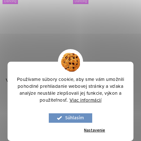
Dancing
Dancing
Používame súbory cookie, aby sme vám umožnili
Velúr Zamat Prémium - Čierna
Velúr Zamat Glitter - Ružová
pohodlné prehliadanie webovej stránky a vďaka
svetlá
analýze neustále zlepšovali jej funkcie, výkon a
použiteľnosť.
Viac informácií
13,90 €
16,90 €
/ bm
/ bm
Súhlasím
DO KOŠÍKA
DO KOŠÍKA
Nastavenie
Skladom
6,5 bm
Skladom
1,2 bm