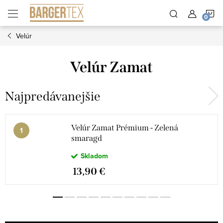
Prejsť
N
na
obsah
Velúr
K
Velúr Zamat
Najpredávanejšie
Velúr Zamat Prémium - Zelená
smaragd
Skladom
13,90 €