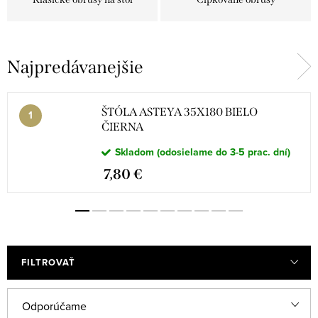
Najpredávanejšie
ŠTÓLA ASTEYA 35X180 BIELO
ČIERNA
Skladom (odosielame do 3-5 prac. dní)
7,80 €
FILTROVAŤ
R
Odporúčame