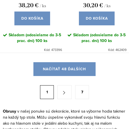
38,20 €
30,20 €
/ ks
/ ks
DO KOŠÍKA
DO KOŠÍKA
Skladom (odosielame do 3-5
Skladom (odosielame do 3-5
prac. dní)
100 ks
prac. dní)
100 ks
Kód:
473396
Kód:
462409
O
NAČÍTAŤ 48 ĎALŠÍCH
v
l
á
S
1
7
d
t
a
r
c
á
Obrusy
v našej ponuke sú dekorácie, ktoré sa výborne hodia takmer
i
na každý typ stola. Môžu úspešne vykonávať svoju hlavnú funkciu
n
ako na hlavnom stole v jedálni alebo kuchyni, tak aj na malom
e
k