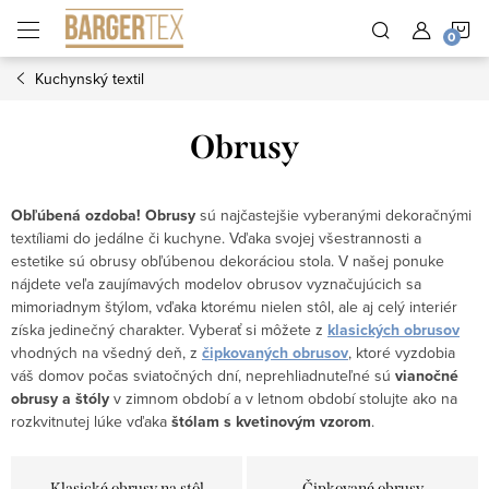
Prejsť
N
na
obsah
Kuchynský textil
K
Obrusy
Obľúbená ozdoba!
Obrusy
sú najčastejšie vyberanými dekoračnými
textíliami do jedálne či kuchyne. Vďaka svojej všestrannosti a
estetike sú obrusy obľúbenou dekoráciou stola. V našej ponuke
nájdete veľa zaujímavých modelov obrusov vyznačujúcich sa
mimoriadnym štýlom, vďaka ktorému nielen stôl, ale aj celý interiér
získa jedinečný charakter. Vyberať si môžete z
klasických obrusov
vhodných na všedný deň, z
čipkovaných obrusov
, ktoré vyzdobia
váš domov počas sviatočných dní, neprehliadnuteľné sú
vianočné
obrusy
a štóly
v zimnom období a v letnom období stolujte ako na
rozkvitnutej lúke vďaka
štólam s kvetinovým vzorom
.
Klasické obrusy na stôl
Čipkované obrusy