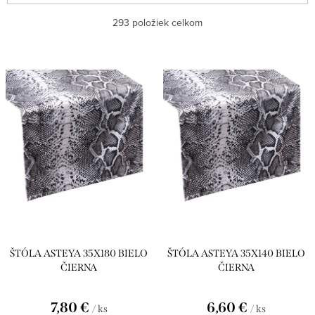
a
Najlacnejšie
293
položiek celkom
d
e
Najdrahšie
V
n
ý
Najpredávanejšie
i
p
e
Abecedne
i
p
s
r
p
o
r
d
o
u
d
ŠTÓLA ASTEYA 35X180 BIELO
ŠTÓLA ASTEYA 35X140 BIELO
k
u
ČIERNA
ČIERNA
t
k
o
7,80 €
6,60 €
/ ks
/ ks