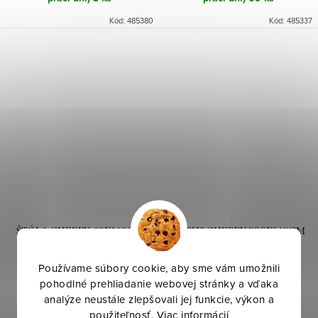
Kód:
485380
Kód:
485337
ŠTÓLA CHERRY 40X140CM
OBRUS CHERRY 220X140CM
BIELA
BIELY
Používame súbory cookie, aby sme vám umožnili
pohodlné prehliadanie webovej stránky a vďaka
6,40 €
19,40 €
/ ks
/ ks
analýze neustále zlepšovali jej funkcie, výkon a
použiteľnosť.
Viac informácií
DO KOŠÍKA
DO KOŠÍKA