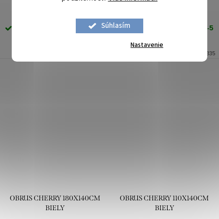
Súhlasím
Skladom (odosielame do 3-5
Skladom (odosielame do 3-5
prac. dní)
100 ks
prac. dní)
97 ks
Nastavenie
Kód:
485336
Kód:
485335
OBRUS CHERRY 180X140CM
OBRUS CHERRY 110X140CM
BIELY
BIELY