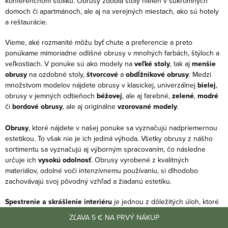
konferenčnom stolíku. Obrusy zdobia stoly nielen v súkromných
p
o
domoch či apartmánoch, ale aj na verejných miestach, ako sú hotely
r
a reštaurácie.
v
v
a
Vieme, aké rozmanité môžu byť chute a preferencie a preto
k
n
ponúkame mimoriadne odlišné obrusy v mnohých farbách, štýloch a
y
veľkostiach. V ponuke sú ako modely na
veľké stoly
, tak aj
menšie
i
v
obrusy
na ozdobné stoly,
štvorcové
a
obdĺžnikové obrusy
. Medzi
e
ý
množstvom modelov nájdete obrusy v klasickej, univerzálnej
bielej
,
obrusy v jemných odtieňoch
béžo
v
ej
, ale aj farebné,
zelené
,
modré
p
či
bordové obrusy
, ale aj originálne
vzo
r
ované modely
.
i
s
Obrusy
, ktoré nájdete v našej ponuke sa vyznačujú nadpriemernou
u
estetikou. To však nie je ich jediná výhoda. Všetky obrusy z nášho
sortimentu sa vyznačujú aj výborným spracovaním, čo následne
určuje ich
vysokú odolnosť
. Obrusy vyrobené z kvalitných
materiálov, odolné voči intenzívnemu používaniu, si dlhodobo
zachovávajú svoj pôvodný vzhľad a žiadanú estetiku.
Spestrenie a skrášlenie interiéru
je jednou z dôležitých úloh, ktoré
obrus plní. Okrem toho tiež účinne
chráni povrch stola
pred
ZĽAVA 5 € NA PRVÝ NÁKUP
možným poškodením, poškriabaním či znečistením. Ich dvojitá,