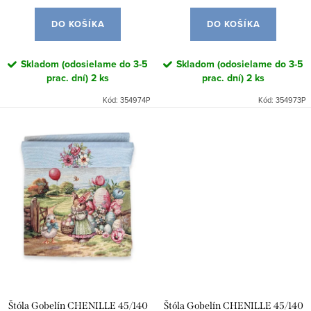
t
v
o
DO KOŠÍKA
DO KOŠÍKA
v
Skladom (odosielame do 3-5
Skladom (odosielame do 3-5
prac. dní)
2 ks
prac. dní)
2 ks
Kód:
354974P
Kód:
354973P
Štóla Gobelín CHENILLE 45/140
Štóla Gobelín CHENILLE 45/140