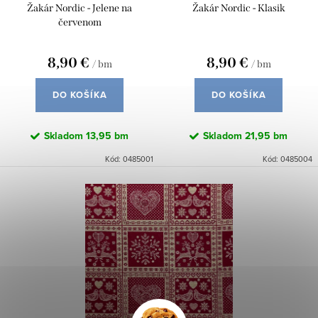
d
Žakár Nordic - Jelene na
Žakár Nordic - Klasik
k
u
červenom
t
k
o
8,90 €
8,90 €
/ bm
/ bm
t
v
o
DO KOŠÍKA
DO KOŠÍKA
v
Skladom
13,95 bm
Skladom
21,95 bm
Kód:
0485001
Kód:
0485004