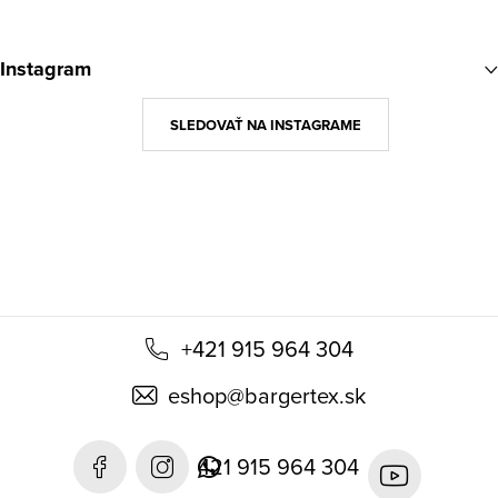
Z
á
Instagram
p
ä
SLEDOVAŤ NA INSTAGRAME
t
i
e
+421 915 964 304
eshop
@
bargertex.sk
421 915 964 304