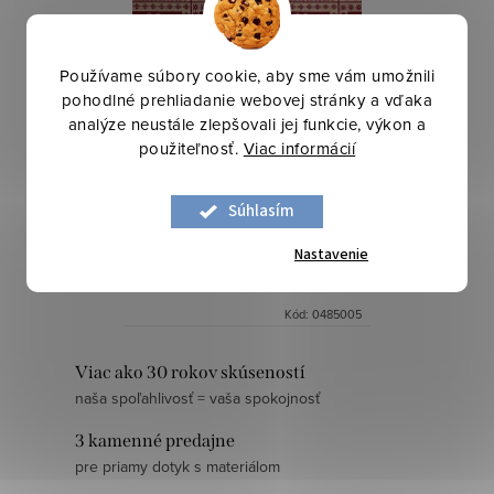
Používame súbory cookie, aby sme vám umožnili
Žakár Nordic - Jelene Tirol hearts
pohodlné prehliadanie webovej stránky a vďaka
analýze neustále zlepšovali jej funkcie, výkon a
použiteľnosť.
Viac informácií
8,90 €
/ bm
Súhlasím
DO KOŠÍKA
Nastavenie
Skladom
0,45 bm
Kód:
0485005
O
Viac ako 30 rokov skúseností
naša spoľahlivosť = vaša spokojnosť
v
l
3 kamenné predajne
á
pre priamy dotyk s materiálom
d