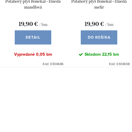
Poťahový plyš Bonekal - Hnedá
Poťahový plyš Bonekal - Hnedá
mandľová
melír
19,90 €
19,90 €
/ bm
/ bm
DETAIL
DO KOŠÍKA
Vypredané
0,05 bm
Skladom
22,15 bm
Kód:
0304686
Kód:
0304658