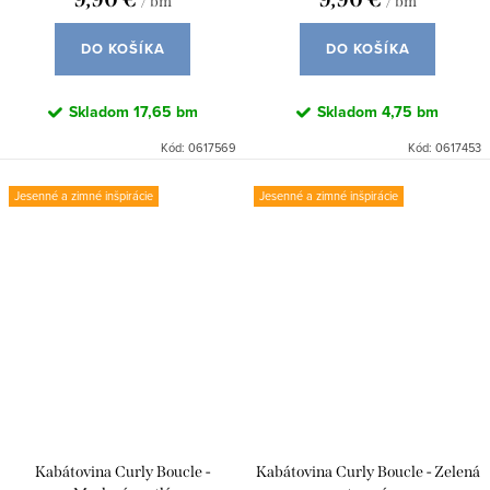
/ bm
/ bm
DO KOŠÍKA
DO KOŠÍKA
Skladom
17,65 bm
Skladom
4,75 bm
Kód:
0617569
Kód:
0617453
Jesenné a zimné inšpirácie
Jesenné a zimné inšpirácie
Kabátovina Curly Boucle -
Kabátovina Curly Boucle - Zelená