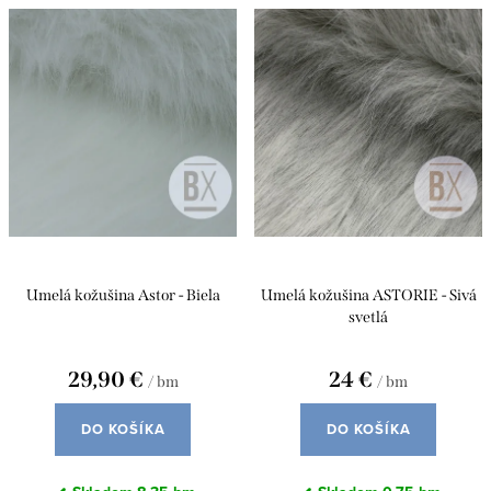
n
ý
Najpredávanejšie
i
p
e
Abecedne
i
p
s
r
p
o
r
d
o
u
d
Umelá kožušina Astor - Biela
Umelá kožušina ASTORIE - Sivá
k
u
svetlá
t
k
o
29,90 €
24 €
/ bm
/ bm
t
v
o
DO KOŠÍKA
DO KOŠÍKA
v