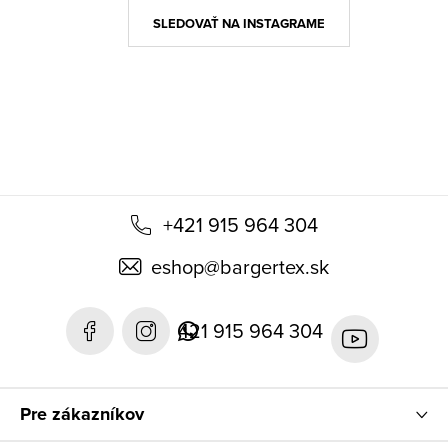
ä
SLEDOVAŤ NA INSTAGRAME
t
i
e
+421 915 964 304
eshop
@
bargertex.sk
421 915 964 304
Pre zákazníkov