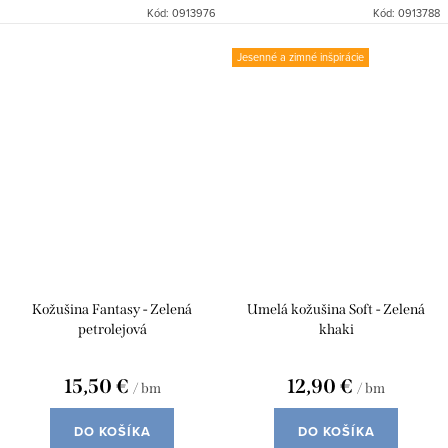
Kód:
0913976
Kód:
0913788
Jesenné a zimné inšpirácie
Kožušina Fantasy - Zelená
Umelá kožušina Soft - Zelená
petrolejová
khaki
15,50 €
12,90 €
/ bm
/ bm
DO KOŠÍKA
DO KOŠÍKA