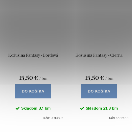
Kožušina Fantasy - Bordová
Kožušina Fantasy - Čierna
15,50 €
15,50 €
/ bm
/ bm
DO KOŠÍKA
DO KOŠÍKA
Skladom
3,1 bm
Skladom
21,3 bm
Kód:
0913596
Kód:
0913999