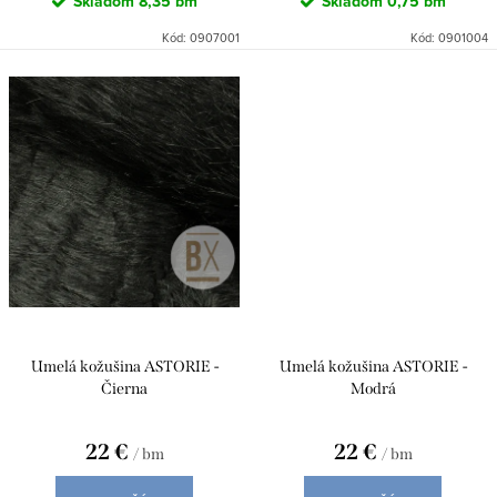
Skladom
8,35 bm
Skladom
0,75 bm
Kód:
0907001
Kód:
0901004
Umelá kožušina ASTORIE -
Umelá kožušina ASTORIE -
Čierna
Modrá
22 €
22 €
/ bm
/ bm