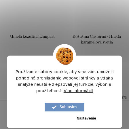
Umelá kožušina Lampart
Kožušina Castorini - Hnedá
karamelová svetlá
17,50 €
15,90 €
/ bm
/ bm
Používame súbory cookie, aby sme vám umožnili
DO KOŠÍKA
DO KOŠÍKA
pohodlné prehliadanie webovej stránky a vďaka
analýze neustále zlepšovali jej funkcie, výkon a
Skladom
15,2 bm
Skladom
4,5 bm
použiteľnosť.
Viac informácií
Kód:
0904001
Kód:
0914673
Súhlasím
Nastavenie