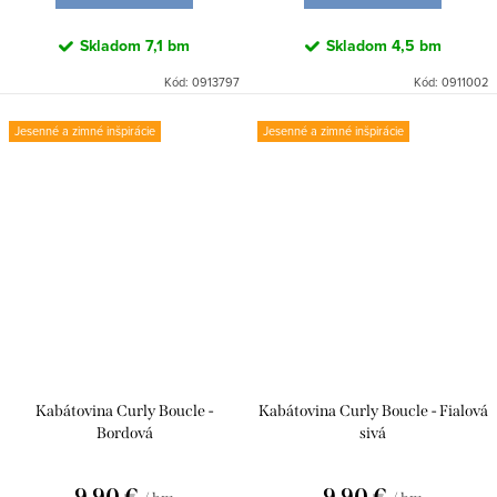
Skladom
7,1 bm
Skladom
4,5 bm
Kód:
0913797
Kód:
0911002
Jesenné a zimné inšpirácie
Jesenné a zimné inšpirácie
Kabátovina Curly Boucle -
Kabátovina Curly Boucle - Fialová
Bordová
sivá
9,90 €
9,90 €