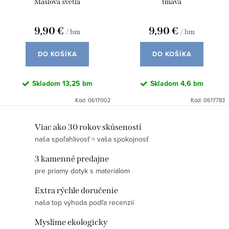
Maslová svetlá
tmavá
9,90 €
9,90 €
/ bm
/ bm
DO KOŠÍKA
DO KOŠÍKA
Skladom
13,25 bm
Skladom
4,6 bm
Kód:
0617002
Kód:
0617783
O
Viac ako 30 rokov skúseností
naša spoľahlivosť = vaša spokojnosť
v
l
3 kamenné predajne
á
pre priamy dotyk s materiálom
d
Extra rýchle doručenie
a
naša top výhoda podľa recenzií
c
i
Myslíme ekologicky