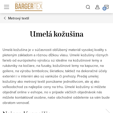
Prejsť
N
na
obsah
Metrový textil
K
Umelá kožušina
Umelá kožušina je v súčasnosti obľúbený materiál vysokej kvality s
pleteným základom a rôznou dĺžkou vlasu. Umelé kožušiny rôznych
farieb od európskeho výrobcu sú ideálne na kožušinové lemy a
rukávniky na kočiare, na fusaky, kožušinové lemy na kapucne, na
goliere, na výrobu brmbolcov, škriatkov, taktiež na dekoračné účely
exteriéri i v interiéri ako sú vankúše či prehozy. Predaj umelej
kožušiny ako metrový textil ponúkame jednotlivcom, ale aj ako
veľkoobchod za najlepšie ceny na trhu. Umelé kožušiny si môžete
objednať online v eshope, no v prípade väčších objednávok nás
môžete kontaktovať osobne, naše obchodné oddelenie sa vám bude
obratom venovať.