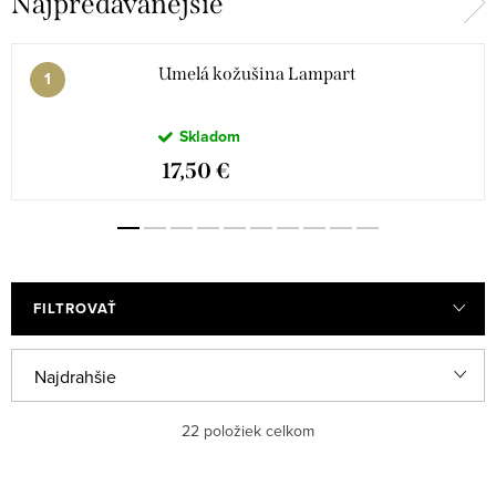
Najpredávanejšie
Umelá kožušina Lampart
Skladom
17,50 €
FILTROVAŤ
R
Najdrahšie
a
Odporúčame
22
položiek celkom
d
e
Najlacnejšie
V