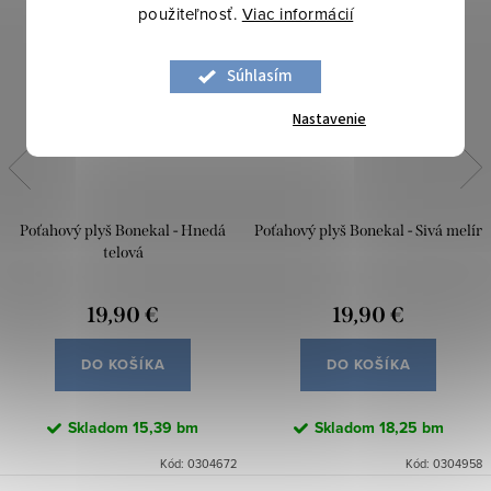
použiteľnosť.
Viac informácií
Súhlasím
Nastavenie
Poťahový plyš Bonekal - Hnedá
Poťahový plyš Bonekal - Sivá melír
telová
19,90 €
19,90 €
DO KOŠÍKA
DO KOŠÍKA
Skladom
15,39 bm
Skladom
18,25 bm
Kód:
0304672
Kód:
0304958