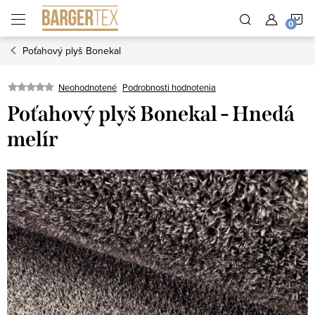
Prejsť
N
na
obsah
Poťahový plyš Bonekal
K
Neohodnotené
Podrobnosti hodnotenia
Poťahový plyš Bonekal - Hnedá
melír