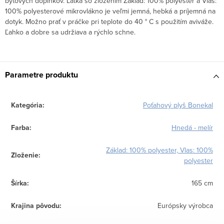
bytových doplnkov. Látka so zložením Základ: 100% polyester a Vlas:
100% polyesterové mikrovlákno je veľmi jemná, hebká a príjemná na
dotyk. Možno prať v práčke pri teplote do 40 ° C s použitím aviváže.
Ľahko a dobre sa udržiava a rýchlo schne.
Parametre produktu
Kategória
:
Poťahový plyš Bonekal
Farba
:
Hnedá - melír
Základ: 100% polyester, Vlas: 100%
Zloženie
:
polyester
Šírka
:
165 cm
Krajina pôvodu
:
Európsky výrobca