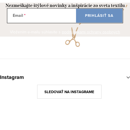
Nezmeškajte štýlové novinky a inšpirácie zo sveta textilu
Email
PRIHLÁSIŤ SA
Vložením e-mailu súhlasíte s
podmienkami ochrany osobných
údajov
Z
á
Instagram
p
ä
SLEDOVAŤ NA INSTAGRAME
t
i
e