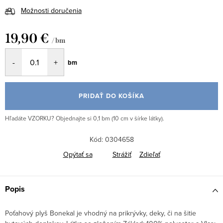
Možnosti doručenia
19,90 €
/ bm
Jednotková
bm
cena:
PRIDAŤ DO KOŠÍKA
Hľadáte VZORKU? Objednajte si 0,1 bm (10 cm v šírke látky).
Kód:
0304658
Opýtať sa
Strážiť
Zdieľať
Popis
Poťahový plyš Bonekal je vhodný na prikrývky, deky, či na šitie