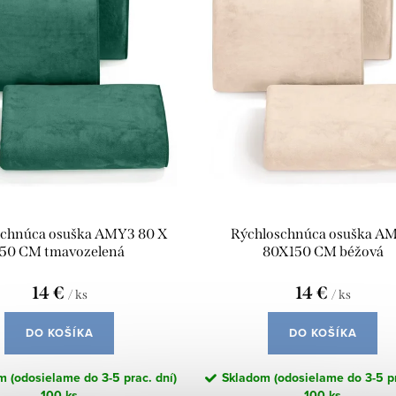
schnúca osuška AMY3 80 X
Rýchloschnúca osuška A
150 CM tmavozelená
80X150 CM béžová
14 €
14 €
/ ks
/ ks
DO KOŠÍKA
DO KOŠÍKA
 (odosielame do 3-5 prac. dní)
Skladom (odosielame do 3-5 pr
100 ks
100 ks