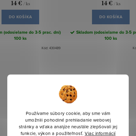
14 €
14 €
/ ks
/ ks
DO KOŠÍKA
DO KOŠÍKA
 (odosielame do 3-5 prac. dní)
Skladom (odosielame do 3-5 pr
100 ks
100 ks
Kód:
430489
K
Používame súbory cookie, aby sme vám
umožnili pohodlné prehliadanie webovej
stránky a vďaka analýze neustále zlepšovali jej
funkcie, výkon a použiteľnosť.
Viac informácií