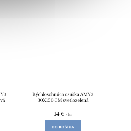
MY3
Rýchloschnúca osuška AMY3
ová
80X150 CM svetlozelená
14 €
/ ks
DO KOŠÍKA