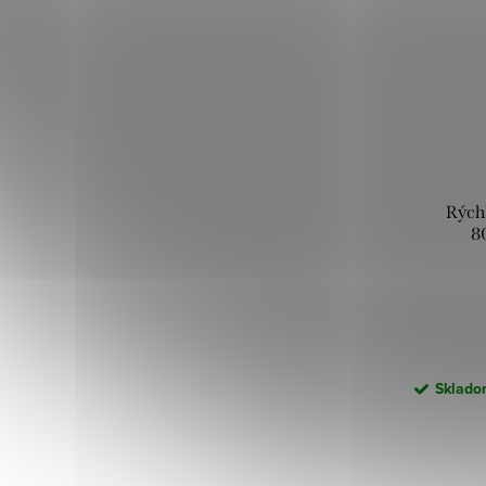
Rých
8
Skladom