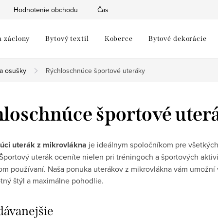
Hodnotenie obchodu
Často kladené otázky
Moja objed
a záclony
Bytový textil
Koberce
Bytové dekorácie
 a osušky
Rýchloschnúce športové uteráky
loschnúce športové uter
úci uterák z mikrovlákna
je ideálnym spoločníkom pre všetkých a
Športový uterák oceníte nielen pri tréningoch a športových aktivi
 používaní. Naša ponuka uterákov z mikrovlákna vám umožní vyb
otný štýl a maximálne pohodlie.
dávanejšie