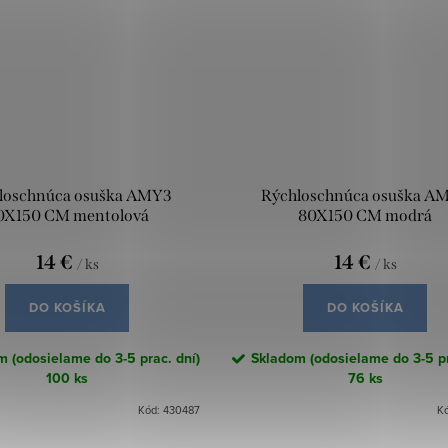
loschnúca osuška AMY3
Rýchloschnúca osuška A
0X150 CM mentolová
80X150 CM modrá
14 €
14 €
/ ks
/ ks
DO KOŠÍKA
DO KOŠÍKA
 (odosielame do 3-5 prac. dní)
Skladom (odosielame do 3-5 pr
100 ks
76 ks
Kód:
430487
K