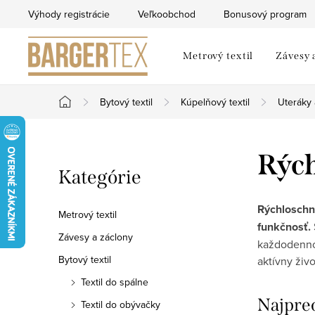
Prejsť
Výhody registrácie
Veľkoobchod
Bonusový program
na
obsah
Metrový textil
Závesy 
Bytový textil
Kúpelňový textil
Uteráky
Domov
B
Rých
Preskočiť
Kategórie
o
kategórie
č
Rýchloschn
Metrový textil
funkčnosť.
n
Závesy a záclony
každodennom
Bytový textil
aktívny živ
ý
Textil do spálne
p
Najpre
Textil do obývačky