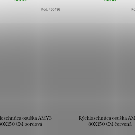
Kód:
430486
K
loschnúca osuška AMY3
Rýchloschnúca osuška A
80X150 CM bordová
80X150 CM červená