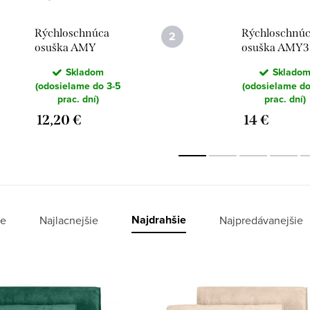
Rýchloschnúca
Rýchloschnú
osuška AMY
osuška AMY3
70X140 CM
80X150 CM
Skladom
Sklado
svetlosivá
modrá
(odosielame do 3-5
(odosielame do
prac. dní)
prac. dní)
12,20 €
14 €
Najdrahšie
e
Najlacnejšie
Najpredávanejšie