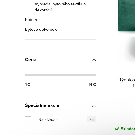
Výpredaj bytového textilu a
p
n
dekorácií
i
i
Koberce
s
Bytové dekorácie
e
p
p
r
r
Cena
o
o
d
d
Rýchlo
1
€
14
€
u
u
k
k
Špeciálne akcie
t
t
Na sklade
75
o
o
Skladom