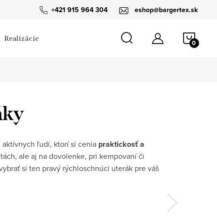
návka
+421 915 964 304
eshop@bargertex.sk
NÁKU
Realizácie
KOŠÍ
áky
ktívnych ľudí, ktorí si cenia
praktickosť a
tách, ale aj na dovolenke, pri kempovaní či
rať si ten pravý rýchloschnúci uterák pre váš