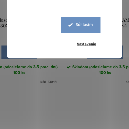
loschnúca osuška AMY3
Rýchloschnúca osuška A
Súhlasím
80X150 CM fialová
80X150 CM koralová
14 €
14 €
/ ks
/ ks
Nastavenie
DO KOŠÍKA
DO KOŠÍKA
 (odosielame do 3-5 prac. dní)
Skladom (odosielame do 3-5 pr
100 ks
100 ks
Kód:
430481
K