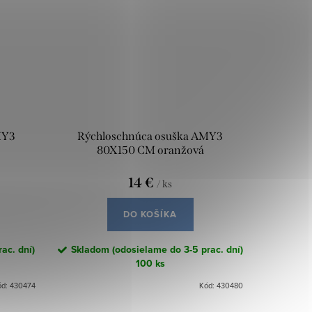
MY3
Rýchloschnúca osuška AMY3
80X150 CM oranžová
14 €
/ ks
DO KOŠÍKA
ac. dní)
Skladom (odosielame do 3-5 prac. dní)
100 ks
ód:
430474
Kód:
430480