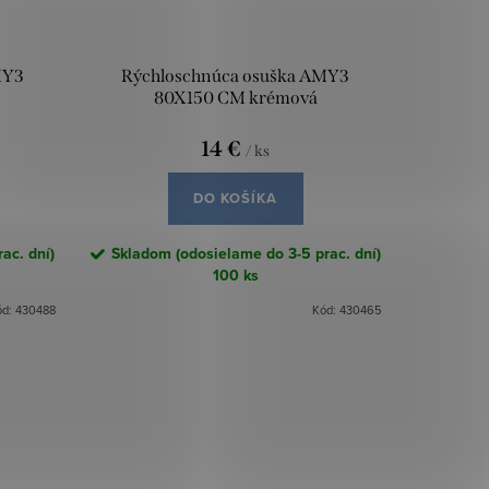
MY3
Rýchloschnúca osuška AMY3
80X150 CM krémová
14 €
/ ks
DO KOŠÍKA
ac. dní)
Skladom (odosielame do 3-5 prac. dní)
100 ks
ód:
430488
Kód:
430465