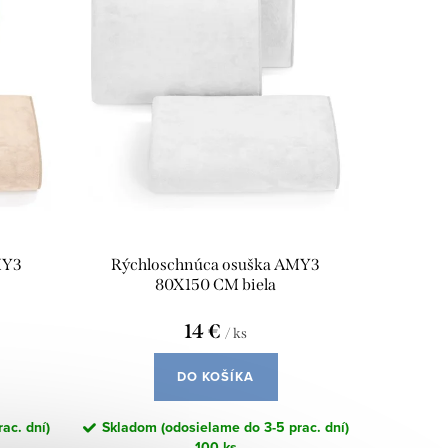
MY3
Rýchloschnúca osuška AMY3
80X150 CM biela
14 €
/ ks
DO KOŠÍKA
ac. dní)
Skladom (odosielame do 3-5 prac. dní)
100 ks