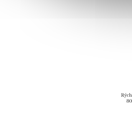
Rých
80