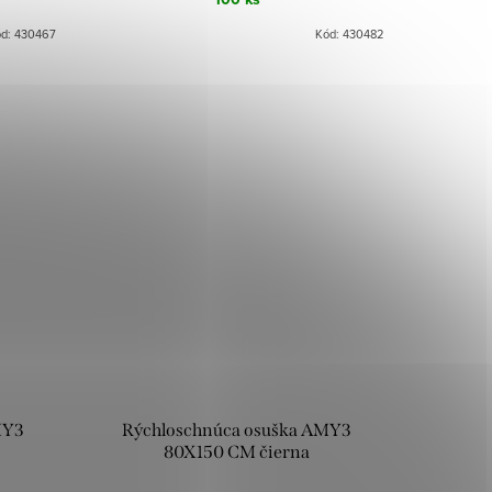
ód:
430467
Kód:
430482
MY3
Rýchloschnúca osuška AMY3
80X150 CM čierna