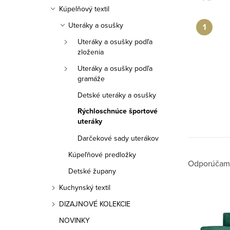
a
Kúpelňový textil
n
Uteráky a osušky
e
Uteráky a osušky podľa
zloženia
l
Uteráky a osušky podľa
gramáže
Detské uteráky a osušky
Rýchloschnúce športové
uteráky
Darčekové sady uterákov
Kúpeľňové predložky
R
Odporúčam
Detské župany
a
Kuchynský textil
V
d
DIZAJNOVÉ KOLEKCIE
ý
NOVINKY
e