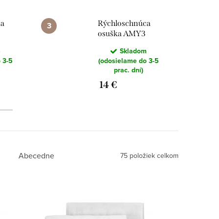
ca
Rýchloschnúca
osuška AMY3
80X150 CM
m
Skladom
bordová
 3-5
(odosielame do 3-5
prac. dní)
14 €
Abecedne
75
položiek celkom