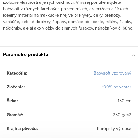
izolačné vlastnosti a je rýchloschnúci. V našej ponuke nájdete
babysoft v rôznych farebných prevedeniach, gramážach a šírkach.
Ideálny materiál na mäkkučké hrejivé prikrývky, deky, prehozy,
vankúše, detské doplnky, župany, domáce oblečenie, mikiny, čiapky,
nákrčníky, ale aj ako vložky do zimných fusakov, nánožníkov či búnd.
Parametre produktu
Kategória
:
Babysoft vzorovaný
Zloženie
:
100% polyester
Šírka
:
150 cm
Gramáž
:
250 g/m2
Krajina pôvodu
:
Európsky výrobca