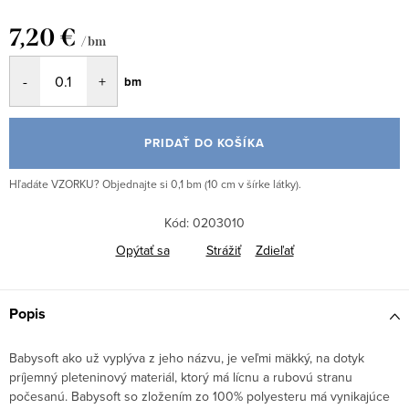
7,20 €
/ bm
Jednotková
bm
cena:
PRIDAŤ DO KOŠÍKA
Hľadáte VZORKU? Objednajte si 0,1 bm (10 cm v šírke látky).
Kód:
0203010
Opýtať sa
Strážiť
Zdieľať
Popis
Babysoft ako už vyplýva z jeho názvu, je veľmi mäkký, na dotyk
príjemný pleteninový materiál, ktorý má lícnu a rubovú stranu
počesanú. Babysoft so zložením zo 100% polyesteru má vynikajúce