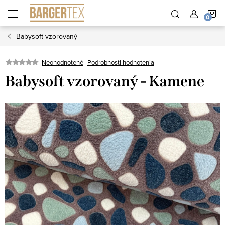
Prejsť
N
na
obsah
Babysoft vzorovaný
K
Neohodnotené
Podrobnosti hodnotenia
Babysoft vzorovaný - Kamene