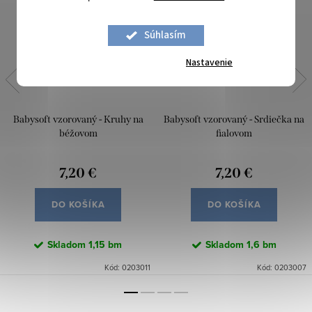
Súhlasím
Nastavenie
Babysoft vzorovaný - Kruhy na
Babysoft vzorovaný - Srdiečka na
béžovom
fialovom
7,20 €
7,20 €
DO KOŠÍKA
DO KOŠÍKA
Skladom
1,15 bm
Skladom
1,6 bm
Kód:
0203011
Kód:
0203007