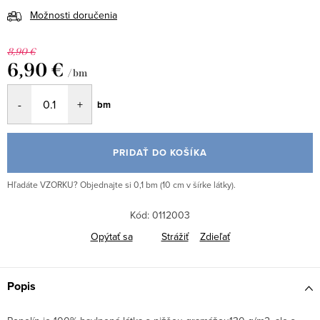
Možnosti doručenia
8,90 €
6,90 €
/ bm
Jednotková
bm
cena:
PRIDAŤ DO KOŠÍKA
Hľadáte VZORKU? Objednajte si 0,1 bm (10 cm v šírke látky).
Kód:
0112003
Opýtať sa
Strážiť
Zdieľať
Popis