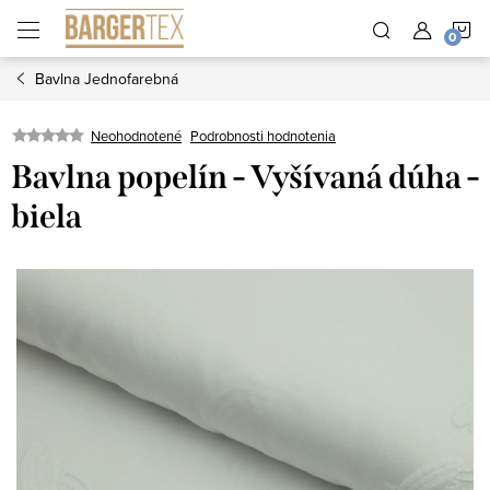
Prejsť
N
na
obsah
Bavlna Jednofarebná
K
Neohodnotené
Podrobnosti hodnotenia
Bavlna popelín - Vyšívaná dúha -
biela