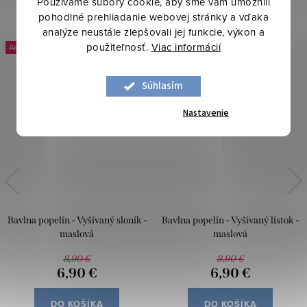
Používame súbory cookie, aby sme vám umožnili
pohodlné prehliadanie webovej stránky a vďaka
analýze neustále zlepšovali jej funkcie, výkon a
použiteľnosť.
Viac informácií
-22 %
-22 %
Súhlasím
Nastavenie
Bavlna popelín - Vyšívaný sloník -
Bavlna popelín - Vyšívaný lístok -
maslová
maslová
8,90 €
8,90 €
6,90 €
6,90 €
DO KOŠÍKA
DO KOŠÍKA