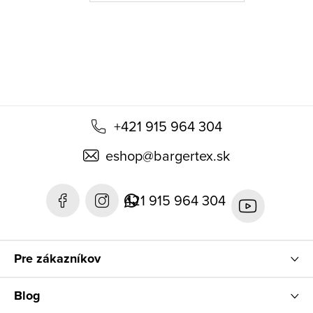
t
i
e
+421 915 964 304
eshop
@
bargertex.sk
421 915 964 304
Pre zákazníkov
Blog