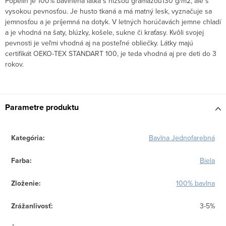
Popelín je 100% bavlnená látka s nižšou gramážou
130 g/m2, ale s
vysokou pevnosťou. Je husto tkaná a má matný lesk, vyznačuje sa
jemnosťou a je príjemná na dotyk. V letných horúčavách jemne chladí
a je vhodná na šaty, blúzky, košele, sukne či kraťasy. Kvôli svojej
pevnosti je veľmi vhodná aj na posteľné obliečky. Látky majú
certifikát OEKO-TEX STANDART 100, je teda vhodná aj pre deti do 3
rokov.
Parametre produktu
Kategória
:
Bavlna Jednofarebná
Farba
:
Biela
Zloženie
:
100% bavlna
Zrážanlivosť
:
3-5%