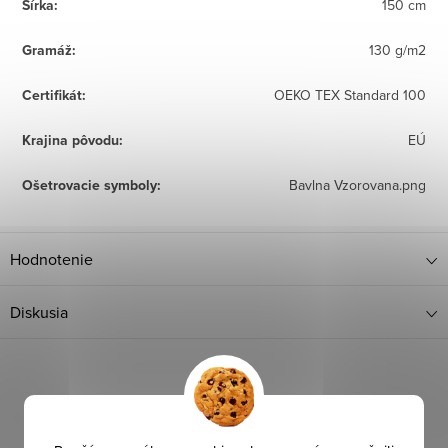
Šírka
:
150 cm
Gramáž
:
130 g/m2
Certifikát
:
OEKO TEX Standard 100
Krajina pôvodu
:
EÚ
Ošetrovacie symboly
:
Bavlna Vzorovana.png
Hodnotenie
Diskusia