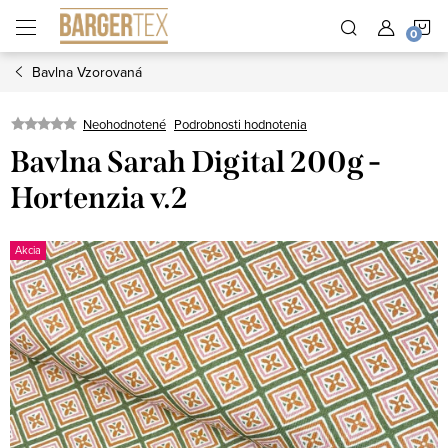
Prejsť
N
na
obsah
Bavlna Vzorovaná
K
Neohodnotené
Podrobnosti hodnotenia
Bavlna Sarah Digital 200g -
Hortenzia v.2
Akcia