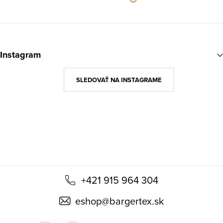
Z
á
Instagram
p
ä
SLEDOVAŤ NA INSTAGRAME
t
i
e
+421 915 964 304
eshop
@
bargertex.sk