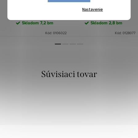
DO KOŠÍKA
DO KOŠÍKA
Nastavenie
Skladom
7,2 bm
Skladom
2,8 bm
Kód:
0106022
Kód:
0128077
Súvisiaci tovar