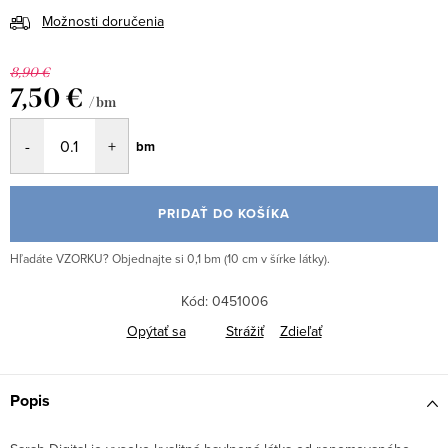
Možnosti doručenia
8,90 €
7,50 €
/ bm
Jednotková
bm
cena:
PRIDAŤ DO KOŠÍKA
Hľadáte VZORKU? Objednajte si 0,1 bm (10 cm v šírke látky).
Kód:
0451006
Opýtať sa
Strážiť
Zdieľať
Popis