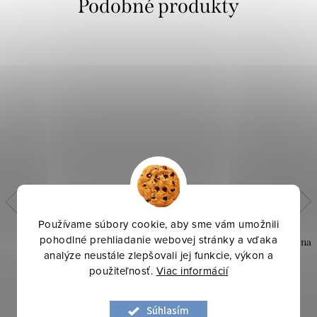
Používame súbory cookie, aby sme vám umožnili
pohodlné prehliadanie webovej stránky a vďaka
Bavlna digital - Mickey s
Bavlna vzorovaná - Biela bodky na
analýze neustále zlepšovali jej funkcie, výkon a
licenciou
čiernom 6mm
použiteľnosť.
Viac informácií
12,50 €
9,10 €
Súhlasím