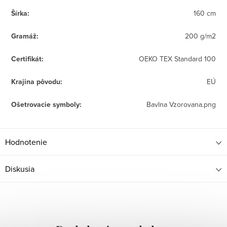
Šírka
:
160 cm
Gramáž
:
200 g/m2
Certifikát
:
OEKO TEX Standard 100
Krajina pôvodu
:
EÚ
Ošetrovacie symboly
:
Bavlna Vzorovana.png
Hodnotenie
Diskusia