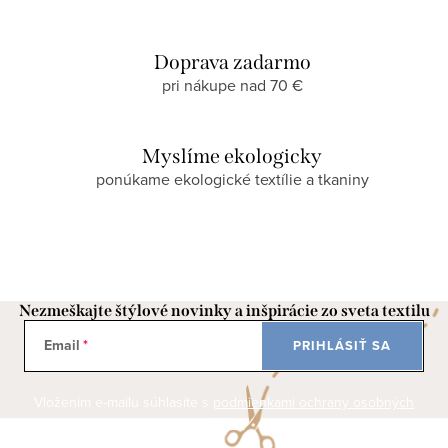
Doprava zadarmo
pri nákupe nad 70 €
Myslíme ekologicky
ponúkame ekologické textílie a tkaniny
Nezmeškajte štýlové novinky a inšpirácie zo sveta textilu
Email
PRIHLÁSIŤ SA
Vložením e-mailu súhlasíte s
podmienkami ochrany osobných
údajov