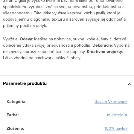
Sarah Digital je vysoko kvalitná bavlnená látka od renomovaného
španielskeho výrobcu, známa svojou pevnosťou, priedušnosťou a
všestrannosťou. Táto látka využíva keprovú väzbu (twill), ktorá jej
dodáva jemnú diagonálnu textúru a zároveň zvyšuje jej odolnosť a
príjemný pocit na dotyk.
Využitie:
Odevy
: Ideálna na nohavice, sukne, košele, šaty či detské
oblečenie vďaka svojej priedušnosti a pohodliu.
Dekorácie
: Výborná
na závesy, obrusy alebo iné textilné doplnky.
Kreatívne projekty
:
Látka vhodná na patchwork, tašky či obaly.
Parametre produktu
Kategória
:
Bavlna Vzorovaná
Farba
:
multicolour
Zloženie
:
100% bavlna