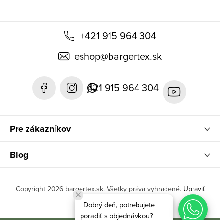
+421 915 964 304
eshop
@
bargertex.sk
421 915 964 304
Pre zákazníkov
Blog
Copyright 2026
bargertex.sk
. Všetky práva vyhradené.
Upraviť
nastavenie cookies
Dobrý deň, potrebujete
poradiť s objednávkou?
Vytvoril Shoptet