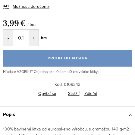
Možnosti doručenia
3,99 €
/ bm
Jednotková
bm
cena:
PRIDAŤ DO KOŠÍKA
Hľadáte VZORKU? Objednajte si 0,1 bm (10 cm v šírke látky).
Kód:
0109343
Opýtať sa
Strážiť
Zdieľať
Popis
100% bavlnená látka od európskeho výrobcu, s gramážou 140 g/m2