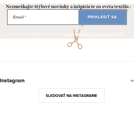
Nezmeškajte štýlové novinky a inšpirácie zo sveta textilu
Email
PRIHLÁSIŤ SA
Vložením e-mailu súhlasíte s
podmienkami ochrany osobných
údajov
Z
á
Instagram
p
ä
SLEDOVAŤ NA INSTAGRAME
t
i
e