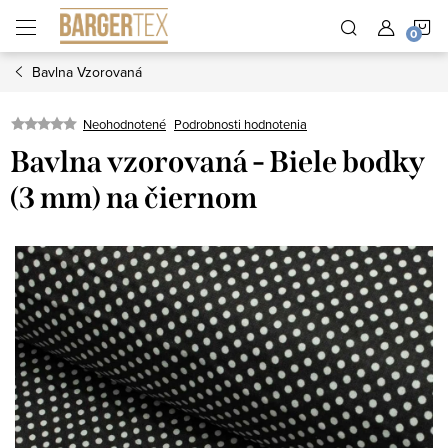
Prejsť
N
na
obsah
Bavlna Vzorovaná
K
Neohodnotené
Podrobnosti hodnotenia
Bavlna vzorovaná - Biele bodky
(3 mm) na čiernom