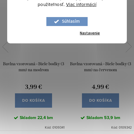
použiteľnosť.
Viac informácií
Súhlasím
Nastavenie
Bavlna vzorovaná - Biele bodky (3
Bavlna vzorovaná - Biele bodky (3
mm) na modrom
mm) na červenom
3,99 €
4,99 €
DO KOŠÍKA
DO KOŠÍKA
Skladom
22,4 bm
Skladom
53,9 bm
Kód:
0109341
Kód:
0109342