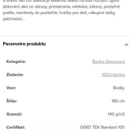
a šírkou 160 cm. Bavlna je ideálnou látkou na šitie rôznych typov
dekorácií, ako sú obrusy, prestierania, vankúše, závesy, posteľné
prádlo, mantinely do postieľok, hračky pre deti, nákupné tašky,
patchwork...
Parametre produktu
Kategória
:
Bavlna Vzorovaná
Zloženie
:
100% bavlna
Vzor
:
Bodky
Šírka
:
160 cm
Gramáž
:
140 g/m2
Certifikát
:
OEKO TEX Standard 100