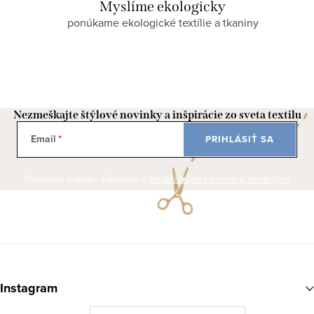
Myslíme ekologicky
ponúkame ekologické textílie a tkaniny
Nezmeškajte štýlové novinky a inšpirácie zo sveta textilu
Email
PRIHLÁSIŤ SA
Vložením e-mailu súhlasíte s
podmienkami ochrany osobných
údajov
Z
á
Instagram
p