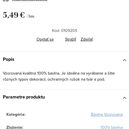
5,49 €
/ bm
Jednotková
cena:
Kód:
0109205
Opýtať sa
Strážiť
Zdieľať
Popis
Vzorovaná kvalitná 100% bavlna. Je ideálna na vyrábanie a šitie
rôznych typov dekorácií, ochranných rúšok na tvár a pod.
Parametre produktu
Kategória
:
Bavlna Vzorovaná
Zloženie
:
100% bavlna