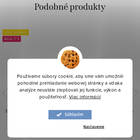
Letné inšpirácie
-7 %
Používame súbory cookie, aby sme vám umožnili
pohodlné prehliadanie webovej stránky a vďaka
analýze neustále zlepšovali jej funkcie, výkon a
použiteľnosť.
Viac informácií
Bavlna popelín - Prúžok modrá
Bavlna režná - Pivónia ružová
Súhlasím
Nastavenie
12,90 €
11,90 €
13,20 €