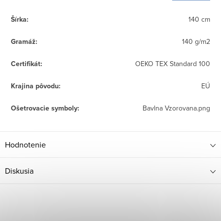
Šírka
:
140 cm
Gramáž
:
140 g/m2
Certifikát
:
OEKO TEX Standard 100
Krajina pôvodu
:
EÚ
Ošetrovacie symboly
:
Bavlna Vzorovana.png
Hodnotenie
Diskusia