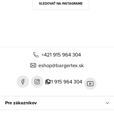
ä
SLEDOVAŤ NA INSTAGRAME
t
i
e
+421 915 964 304
eshop
@
bargertex.sk
421 915 964 304
Pre zákazníkov