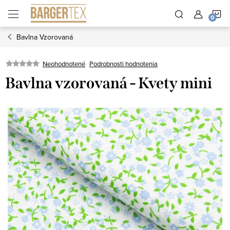
Prejsť
N
na
obsah
Bavlna Vzorovaná
K
Neohodnotené
Podrobnosti hodnotenia
Bavlna vzorovaná - Kvety mini