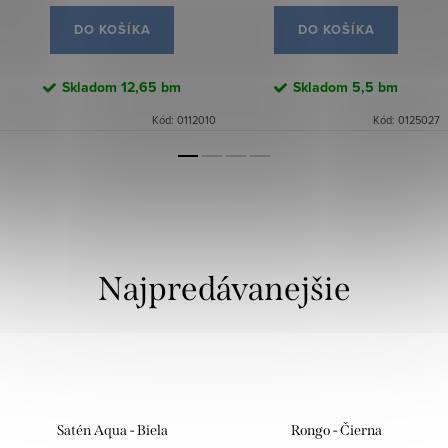
DO KOŠÍKA
DO KOŠÍKA
Skladom
12,65 bm
Skladom
5,5 bm
Kód:
0112010
Kód:
0125027
Najpredávanejšie
Satén Aqua - Biela
Rongo - Čierna