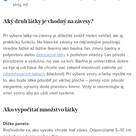
stroj, niť
Aký druh látky je vhodný
na závesy
?
Pri výbere látky na závesy je dôležité zvážiť nielen vzhľad, ale aj
praktickú funkciu. Na klasické závesy sa najčastejšie používajú
stredne ťažké až ťažšie tkaniny ako
bavlna
,
ľan
,
zmesi bavlny a
polyesteru
alebo
dekoračné látky
s podielom viskózy
. Ľan pôsobí
prirodzene a vzdušne, no viac sa krčí. Bavlna je univerzálna, dobre
sa šije aj udržiava. Ak chcete viac zatieniť miestnosť, siahnite po
zatemňovacích látkach
(
blackout
)
. Pri výbere vzoru a farby myslite na
to, ako bude látka pôsobiť pri väčšej ploche – jemný vzor pôsobí
elegantne, výrazný dodá priestoru šmrnc. Vždy si skontrolujte aj
smer vzoru, aby po ušití visel správne.
Ako vypočítať množstvo látky
Dĺžka panela:
Rozhodnite sa, ako vysoko chcete mať záves. Odporúčame 5–10 cm