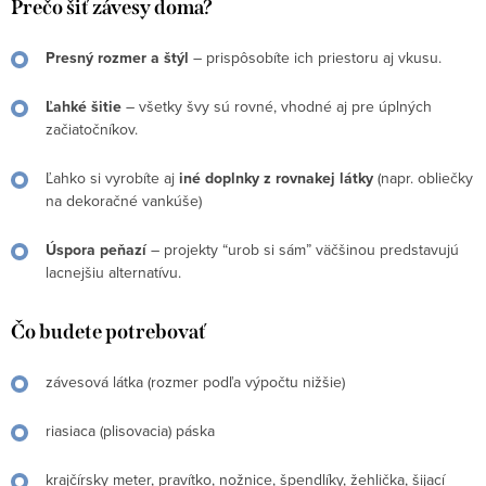
Prečo šiť závesy doma?
Presný rozmer a štýl
– prispôsobíte ich priestoru aj vkusu.
Ľahké šitie
– všetky švy sú rovné, vhodné aj pre úplných
začiatočníkov.
Ľahko si vyrobíte aj
iné doplnky z rovnakej látky
(napr. obliečky
na dekoračné vankúše)
Úspora peňazí
– projekty “urob si sám” väčšinou predstavujú
lacnejšiu alternatívu.
Čo budete potrebovať
závesová látka (rozmer podľa výpočtu nižšie)
riasiaca (plisovacia) páska
krajčírsky meter, pravítko, nožnice, špendlíky,
žehlička, šijací