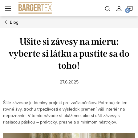
Prejsť
N
na
obsah
Blog
K
Ušite si závesy na mieru:
vyberte si látku a pustite sa do
toho!
27.6.2025
Šitie závesov je ideálny projekt pre začiatočníkov. Potrebujete len
rovné švy, trochu trpezlivosti a výsledok premení váš interiér na
nepoznanie. V tomto návode si ukážeme, ako si ušiť závesy s
riasiacou páskou – prakticky, presne a s minimom nástrojov.