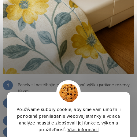
Panely si nastrihajte na požadovanú výšku (vrátane rezervy
18 cm).
Bočné okraje: dvakrát prehnite po cca 1,5 cm, zažehlite a
prišpendlite.
Používame súbory cookie, aby sme vám umožnili
pohodlné prehliadanie webovej stránky a vďaka
Spodný lem: prehnite 1,5 cm + 2,5 cm, zažehlite.
analýze neustále zlepšovali jej funkcie, výkon a
použiteľnosť.
Viac informácií
Horný lem: prehnite 1,5 cm + 10 cm (sem príde páska),