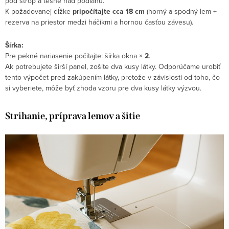
pod strop a tesne nad podlahu.
K požadovanej dĺžke
pripočítajte
cca 18 cm
(horný a spodný lem +
rezerva na
priestor medzi háčikmi a hornou časťou závesu
).
Šírka:
Pre pekné nariasenie počítajte:
šírka okna ×
2
.
Ak potrebujete širší panel, zošite dva kusy látky.
Odporúčame urobiť
tento výpočet pred zakúpením látky, pretože v závislosti od toho, čo
si vyberiete, môže byť zhoda vzoru pre dva kusy látky výzvou.
Strihanie, príprava lemov a
šitie