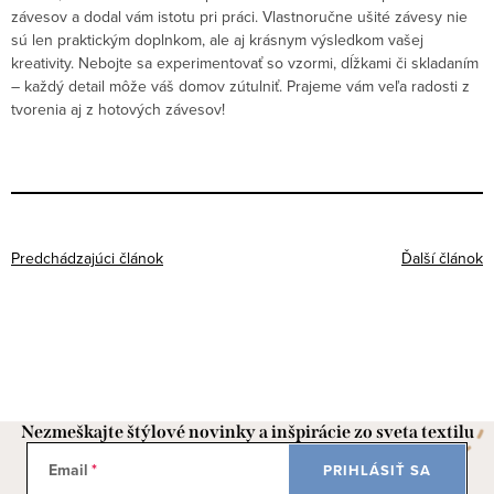
závesov a dodal vám istotu pri práci. Vlastnoručne ušité závesy nie
sú len praktickým doplnkom, ale aj krásnym výsledkom vašej
kreativity. Nebojte sa experimentovať so vzormi, dĺžkami či skladaním
– každý detail môže váš domov zútulniť. Prajeme vám veľa radosti z
tvorenia aj z hotových závesov!
Predchádzajúci článok
Ďalší článok
Nezmeškajte štýlové novinky a inšpirácie zo sveta textilu
Email
PRIHLÁSIŤ SA