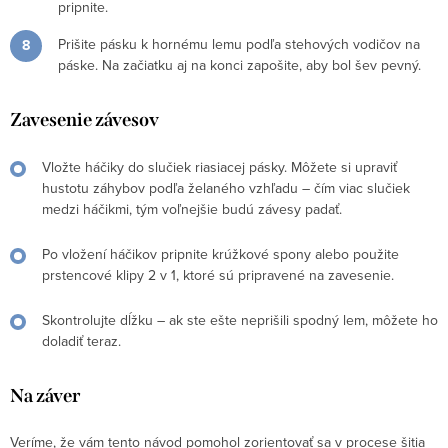
pripnite.
Prišite pásku k hornému lemu podľa stehových vodičov na
páske. Na začiatku aj na konci zapošite, aby bol šev pevný.
Zavesenie závesov
Vložte háčiky do slučiek riasiacej pásky. Môžete si upraviť
hustotu záhybov podľa želaného vzhľadu – čím viac slučiek
medzi háčikmi, tým voľnejšie budú závesy padať.
Po vložení háčikov pripnite krúžkové spony alebo použite
prstencové klipy 2 v 1, ktoré sú pripravené na zavesenie.
Skontrolujte dĺžku – ak ste ešte neprišili spodný lem, môžete ho
doladiť teraz.
Na záver
Veríme, že vám tento návod pomohol zorientovať sa v procese šitia