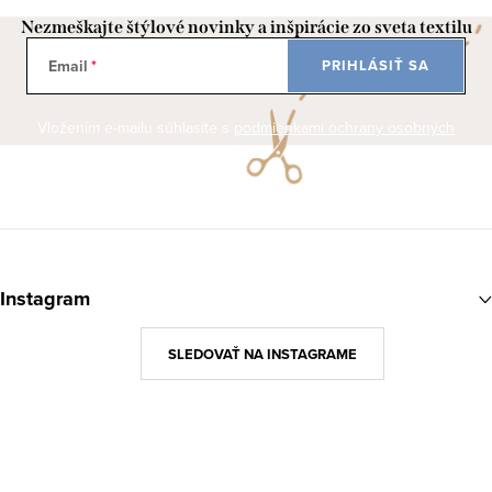
Nezmeškajte štýlové novinky a inšpirácie zo sveta textilu
Email
PRIHLÁSIŤ SA
Vložením e-mailu súhlasíte s
podmienkami ochrany osobných
údajov
Z
á
Instagram
p
ä
SLEDOVAŤ NA INSTAGRAME
t
i
e