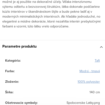
možné je aj použitie na dekoračné účely.
Vďaka intenzívnemu
sýtemu odtieňu a bezvzorovej štruktúre, látka dokonale podčiarkne
kúzlo interiérov v škandinávskom štýle a bude pekne ladiť aj v
moderných minimalistických interiéroch. Ak hľadáte jednoduché, no
elegantné a módne dekorácie, ktoré nezahltia interiér prebytočnými
farbami a vzormi, túto látku vrelo odporúčame.
Parametre produktu
Kategória
:
Taft
Farba
:
Modrá - tmavá
Zloženie
:
100% polyester
Šírka
:
140 cm
Ošetrovacie symboly
:
Spolocenske Latky.png