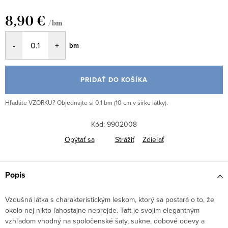
8,90 €
/ bm
Jednotková
bm
cena:
PRIDAŤ DO KOŠÍKA
Hľadáte VZORKU? Objednajte si 0,1 bm (10 cm v šírke látky).
Kód:
9902008
Opýtať sa
Strážiť
Zdieľať
Popis
Vzdušná látka s charakteristickým leskom, ktorý sa postará o to, že
okolo nej nikto ľahostajne neprejde.
Taft je svojim elegantným
vzhľadom vhodný na spoločenské šaty, sukne, dobové odevy a