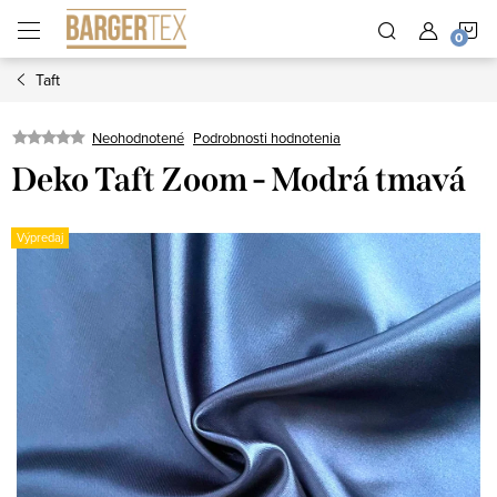
Prejsť
N
na
obsah
Taft
K
Neohodnotené
Podrobnosti hodnotenia
Deko Taft Zoom - Modrá tmavá
Výpredaj