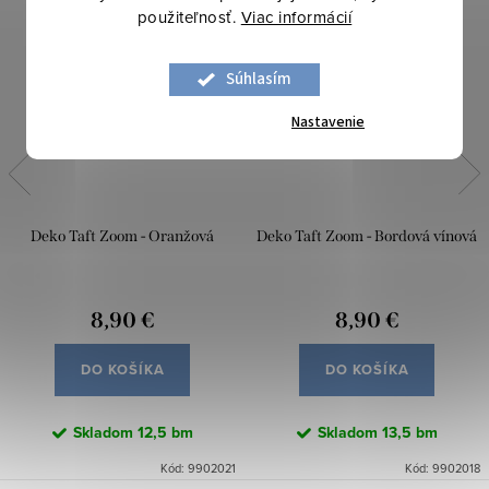
použiteľnosť.
Viac informácií
Súhlasím
Nastavenie
Deko Taft Zoom - Oranžová
Deko Taft Zoom - Bordová vínová
8,90 €
8,90 €
DO KOŠÍKA
DO KOŠÍKA
Skladom
12,5 bm
Skladom
13,5 bm
Kód:
9902021
Kód:
9902018