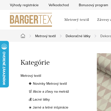
Prejsť
Výhody registrácie
Veľkoobchod
Bonusový program
na
obsah
Metrový textil
Závesy 
Metrový textil
Dekoračné látky
Dekora
Domov
B
Preskočiť
Kategórie
o
kategórie
č
Metrový textil
n
🍀 Novinky Metrový textil
🛒 Akcie a zľavy na metráž
ý
💰 Lacné látky
p
☀️ Jarné a letné inšpirácie