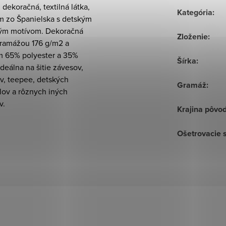
, dekoračná, textilná látka,
Kategória
:
 zo Španielska s detským
m motívom. Dekoračná
Zloženie
:
gramážou 176 g/m2 a
m 65% polyester a 35%
Šírka
:
ideálna na šitie závesov,
v, teepee, detských
Gramáž
:
lov a rôznych iných
v.
Krajina pôvo
Ošetrovacie 