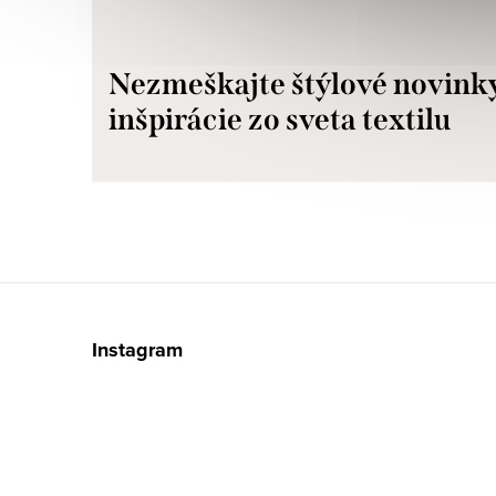
Nezmeškajte štýlové novink
inšpirácie zo sveta textilu
Z
á
Instagram
p
ä
t