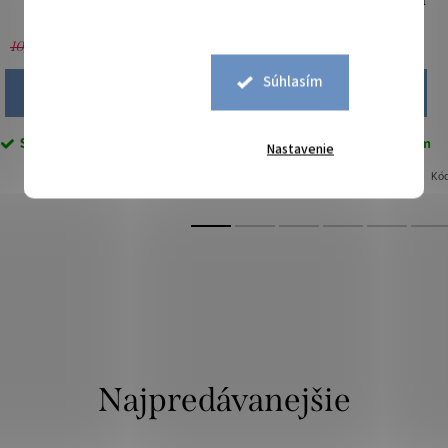
5,10 €
5,10 €
10,20 €
10,20 €
Súhlasím
DO KOŠÍKA
DO KOŠÍKA
Skladom
63,6 bm
Skladom
63,3 bm
Nastavenie
Kód:
0150002
Kó
Najpredávanejšie