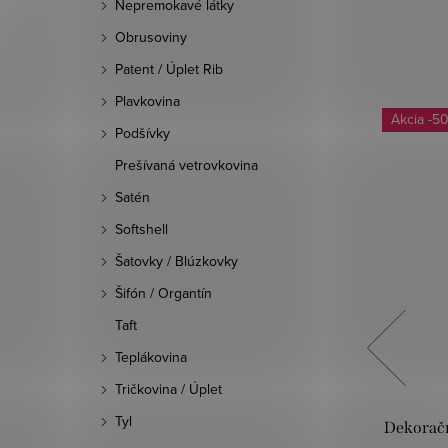
Nepremokavé látky
Obrusoviny
Patent / Úplet Rib
Plavkovina
Výpredaj
-5
Podšívky
-40 %
Prešívaná vetrovkovina
Satén
Softshell
Šatovky / Blúzkovky
Šifón / Organtín
Taft
Teplákovina
Tričkovina / Úplet
Tyl
la
Dekoračná tkanina - Hnedá
Dekoračn
oriešková