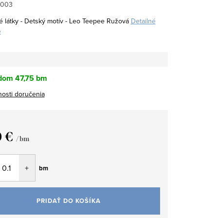
0003
 látky - Detský motív - Leo Teepee Ružová
Detailné
e
dom
47,75 bm
osti doručenia
0 €
/ bm
tková
bm
PRIDAŤ DO KOŠÍKA