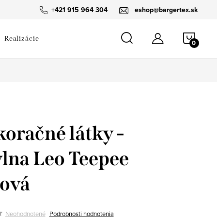
návka
+421 915 964 304
eshop@bargertex.sk
NÁKU
Realizácie
KOŠÍ
oračné látky -
lna Leo Teepee
ová
Neohodnotené
Podrobnosti hodnotenia