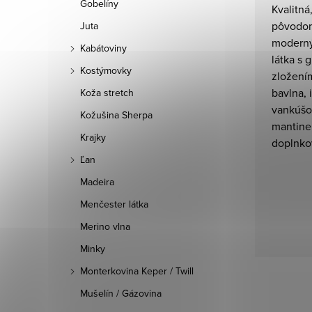
Gobelíny
Kvalitná
pôvodom
Juta
moderný
Kabátoviny
látka s 
Kostýmovky
zložení
bavlna, 
Koža stretch
vankúšo
Kožušina Sherpa
mantine
Krajky
doplnko
Ľan
Madeira
Menčester látka
Merino vlna
Minky
Monterkovina Keper / Twill
Mušelín / Gázovina