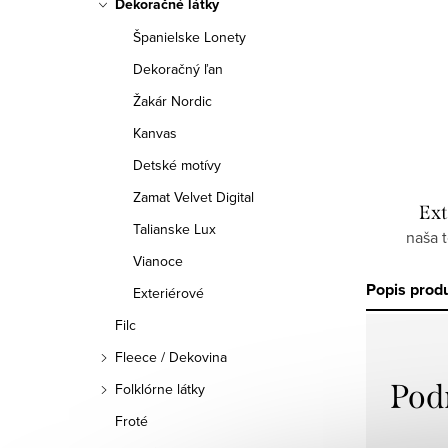
Dekoračné látky
Španielske Lonety
Dekoračný ľan
Žakár Nordic
Kanvas
Detské motívy
Zamat Velvet Digital
Ext
Talianske Lux
naša 
Vianoce
Popis prod
Exteriérové
Filc
Fleece / Dekovina
Pod
Folklórne látky
Froté