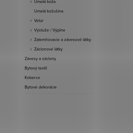
Umelá koža
Umelá kožušina
5,94 €
9,90 €
Velúr
DO KOŠÍKA
Výstuže / Výplne
Zatemňovacie a závesové látky
Skladom
22,9 bm
Záclonové látky
d:
0104018
Kód:
9902033
Závesy a záclony
Bytový textil
Koberce
Bytové dekorácie