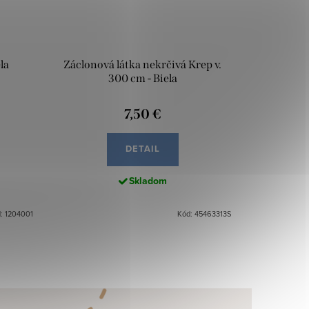
la
Záclonová látka nekrčivá Krep v.
300 cm - Biela
7,50 €
DETAIL
Skladom
: 1204001
Kód: 45463313S