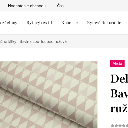
Hodnotenie obchodu
Často kladené otázky
Moja objed
a záclony
Bytový textil
Koberce
Bytové dekorácie
čné látky - Bavlna Leo Teepee ružová
Akcia
Dek
Bav
ruž