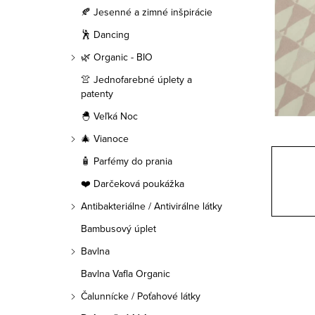
a
🍂 Jesenné a zimné inšpirácie
n
🕺 Dancing
e
🌿 Organic - BIO
👚 Jednofarebné úplety a
l
patenty
🐣 Veľká Noc
🎄 Vianoce
🧴 Parfémy do prania
❤️ Darčeková poukážka
Antibakteriálne / Antivirálne látky
Bambusový úplet
Bavlna
Bavlna Vafla Organic
Čalunnícke / Poťahové látky