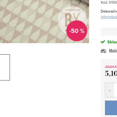
Kód:
015
Dekoračné
informáci
-50 %
Skla
Možn
10,20 €
5,1
Jedno
cena: