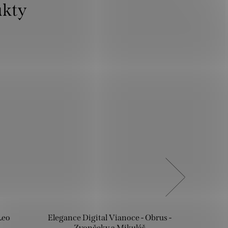
Leo
Elegance Digital Vianoce - Obrus -
Bavln
Zvončeky a Mikuláš