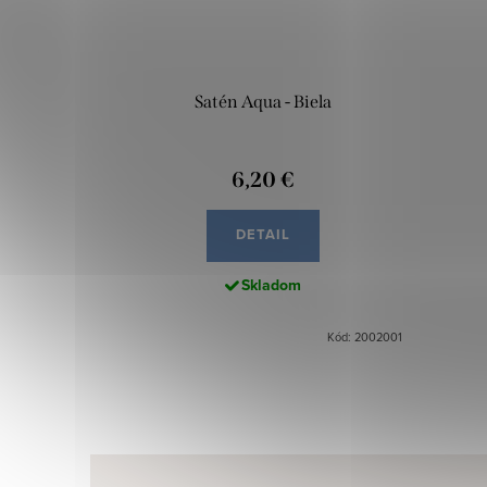
Satén Aqua - Biela
6,20 €
DETAIL
Skladom
Kód: 2002001