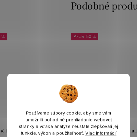
0 %
-50 %
Používame súbory cookie, aby sme vám
umožnili pohodlné prehliadanie webovej
stránky a vďaka analýze neustále zlepšovali jej
é látky - Bavlna Leo Príroda
Dekoračné látky - Bavlna 
funkcie, výkon a použiteľnosť.
Viac informácií
ružová
Zvieratká ružová