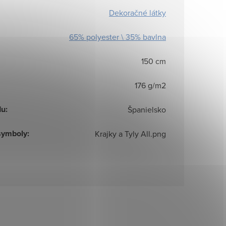
Dekoračné látky
65% polyester \ 35% bavlna
150 cm
176 g/m2
du
:
Španielsko
symboly
:
Krajky a Tyly All.png