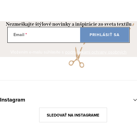
Nezmeškajte štýlové novinky a inšpirácie zo sveta textilu
Email
PRIHLÁSIŤ SA
Vložením e-mailu súhlasíte s
podmienkami ochrany osobných
údajov
Z
á
Instagram
p
ä
SLEDOVAŤ NA INSTAGRAME
t
i