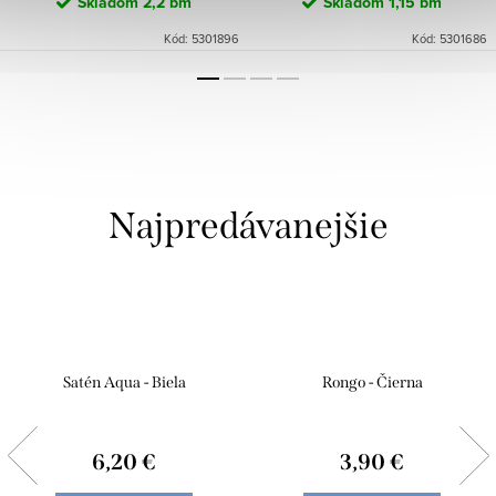
Skladom
2,2 bm
Skladom
1,15 bm
Kód:
5301896
Kód:
5301686
Najpredávanejšie
Satén Aqua - Biela
Rongo - Čierna
6,20 €
3,90 €