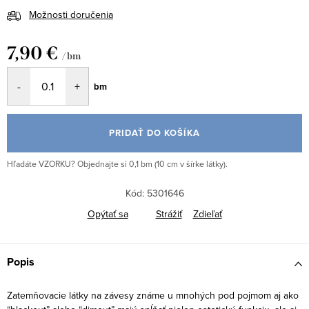
Možnosti doručenia
7,90 €
/ bm
Jednotková
bm
cena:
PRIDAŤ DO KOŠÍKA
Hľadáte VZORKU? Objednajte si 0,1 bm (10 cm v šírke látky).
Kód:
5301646
Opýtať sa
Strážiť
Zdieľať
Popis
Zatemňovacie látky na závesy známe u mnohých pod pojmom aj ako