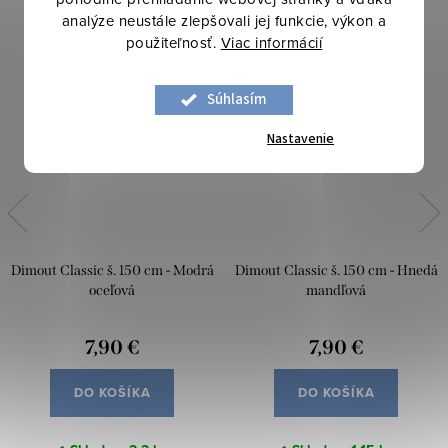
analýze neustále zlepšovali jej funkcie, výkon a
použiteľnosť.
Viac informácií
Súhlasím
Nastavenie
Dimout Classic š. 150 cm - Modrá
Dimout Classic š. 150 cm - Hnedá
oceľová
mandľová
7,90 €
7,90 €
DO KOŠÍKA
DO KOŠÍKA