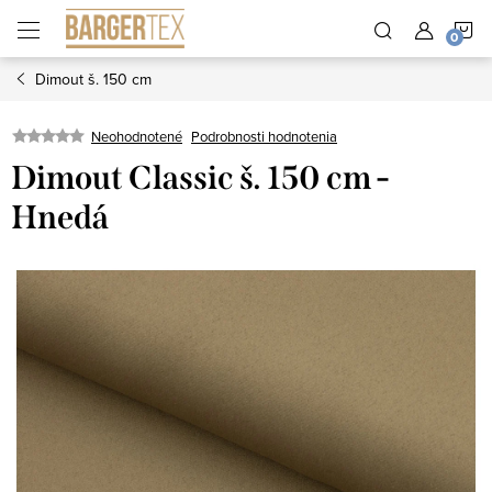
Prejsť
N
na
obsah
Dimout š. 150 cm
K
Neohodnotené
Podrobnosti hodnotenia
Dimout Classic š. 150 cm -
Hnedá