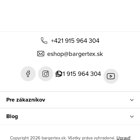
e
+421 915 964 304
eshop
@
bargertex.sk
421 915 964 304
Pre zákazníkov
Blog
Copyright 2026
bargertex.sk
. Všetky práva vyhradené.
Upraviť