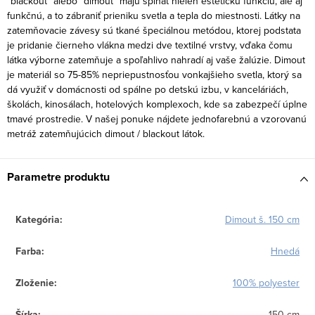
“blackout” alebo “dimout” majú spĺňať nielen estetickú funkciu, ale aj
funkčnú, a to zábraniť prieniku svetla a tepla do miestnosti. Látky na
zatemňovacie závesy sú tkané špeciálnou metódou, ktorej podstata
je pridanie čierneho vlákna medzi dve textilné vrstvy, vďaka čomu
látka výborne zatemňuje a spoľahlivo nahradí aj vaše žalúzie. Dimout
je materiál so 75-85% nepriepustnosťou vonkajšieho svetla, ktorý sa
dá využiť v domácnosti od spálne po detskú izbu, v kanceláriách,
školách, kinosálach, hotelových komplexoch, kde sa zabezpečí úplne
tmavé prostredie. V našej ponuke nájdete jednofarebnú a vzorovanú
metráž zatemňujúcich dimout / blackout látok.
Parametre produktu
Kategória
:
Dimout š. 150 cm
Farba
:
Hnedá
Zloženie
:
100% polyester
Šírka
:
150 cm