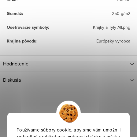
Gramáž
:
250 g/m2
Ošetrovacie symboly
:
Krajky a Tyly All.png
Krajina pôvodu
:
Európsky výrobca
Hodnotenie
Diskusia
Používame súbory cookie, aby sme vám umožnili
pohodlné prehliadanie webovej stránky a vďaka