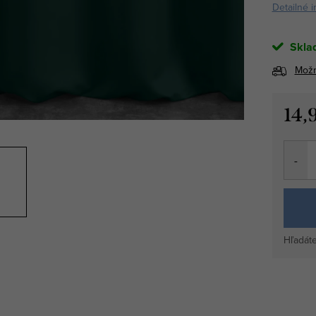
Detailné 
Skla
Možn
14,
Jedno
cena:
Hľadáte