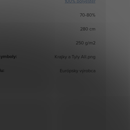
100% polyester
70-80%
280 cm
250 g/m2
symboly
:
Krajky a Tyly All.png
du
:
Európsky výrobca