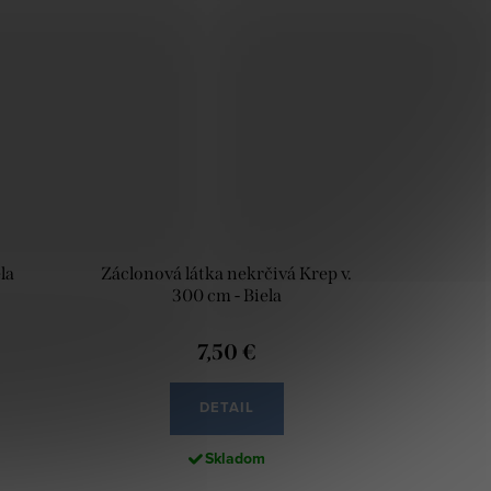
la
Záclonová látka nekrčivá Krep v.
300 cm - Biela
7,50 €
DETAIL
Skladom