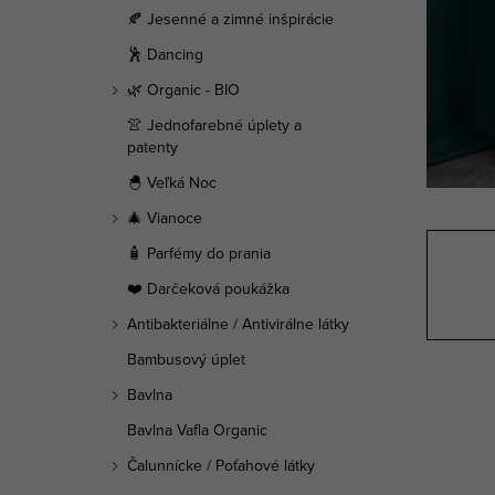
a
🍂 Jesenné a zimné inšpirácie
n
🕺 Dancing
e
🌿 Organic - BIO
👚 Jednofarebné úplety a
l
patenty
🐣 Veľká Noc
🎄 Vianoce
🧴 Parfémy do prania
❤️ Darčeková poukážka
Antibakteriálne / Antivirálne látky
Bambusový úplet
Bavlna
Bavlna Vafla Organic
Čalunnícke / Poťahové látky