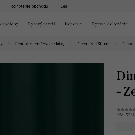
Hodnotenie obchodu
Často kladené otázky
Moja objed
a záclony
Bytový textil
Koberce
Bytové dekorácie
ky
Dimout zatemňovacie látky
Dimout š. 280 cm
Dimout 
Dim
- Z
Kód:
5341