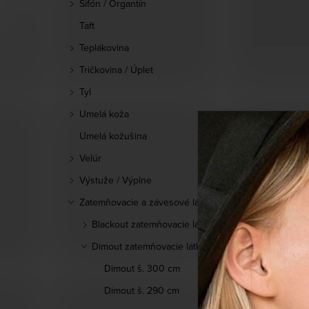
Šifón / Organtín
Taft
Teplákovina
Tričkovina / Úplet
Tyl
Umelá koža
Umelá kožušina
Velúr
Výstuže / Výplne
Zatemňovacie a závesové látky
Blackout zatemňovacie látky
Dimout zatemňovacie látky
Dimout š. 300 cm
Dimout š. 290 cm