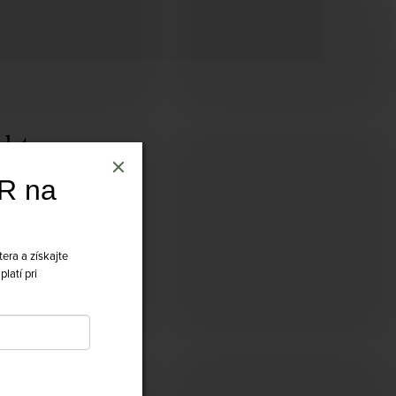
R na
tera a získajte
platí pri