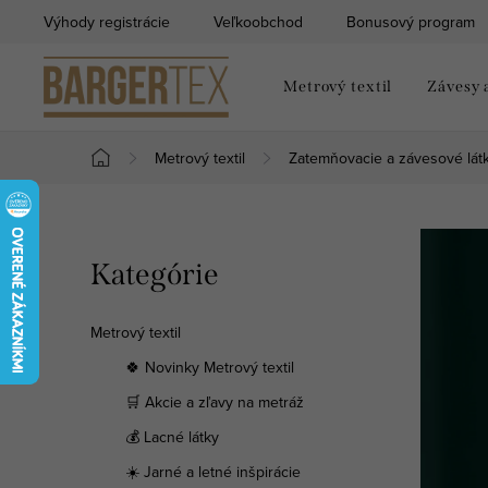
Prejsť
Výhody registrácie
Veľkoobchod
Bonusový program
na
obsah
Metrový textil
Závesy 
Metrový textil
Zatemňovacie a závesové lát
Domov
B
Preskočiť
Kategórie
o
kategórie
č
Metrový textil
n
🍀 Novinky Metrový textil
🛒 Akcie a zľavy na metráž
ý
💰 Lacné látky
p
☀️ Jarné a letné inšpirácie