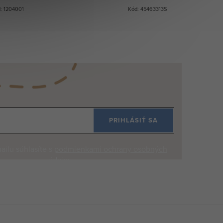
: 1204001
Kód: 45463313S
PRIHLÁSIŤ SA
ilu súhlasíte s
podmienkami ochrany osobných
údajov