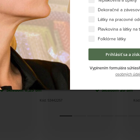
Teplákovina a úplety
Dekoračné a závesové
Látky na pracovné od
Súhlasím
Plavkovina a látky na
Folklórne látky
t Classic š. 280 - Ružová
Dimout Classic š. 280 - M
pudrová
morská
Nastavenie
Prihlásiť sa a zís
14,90 €
14,90 €
Vyplnením formulára súhlasí
DO KOŠÍKA
DO KOŠÍKA
osobných úda
Skladom
6,25 bm
Skladom
20 bm
Kód:
53442257
Kód