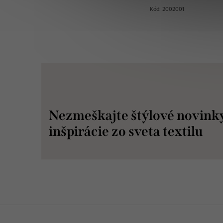
Kód: 2002001
Nezmeškajte štýlové novink
inšpirácie zo sveta textilu
Z