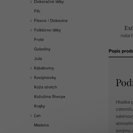
Dekoračné látky
Filc
Fleece / Dekovina
Ext
Folklórne látky
naša 
Froté
Gobelíny
Popis prod
Juta
Kabátoviny
Kostýmovky
Pod
Koža stretch
Kožušina Sherpa
Hladká 
Krajky
zatemňu
Ľan
saténov
atmosfér
Madeira
svojmu 