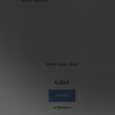
Bytové dekorácie
Satén Aqua - Biela
6,20 €
DETAIL
Skladom