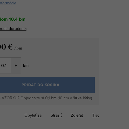
informácie
dom
10,4 bm
osti doručenia
90 €
/ bm
tková
bm
PRIDAŤ DO KOŠÍKA
 VZORKU? Objednajte si 0,1 bm (10 cm v šírke látky).
Opýtať sa
Strážiť
Zdieľať
Tlač