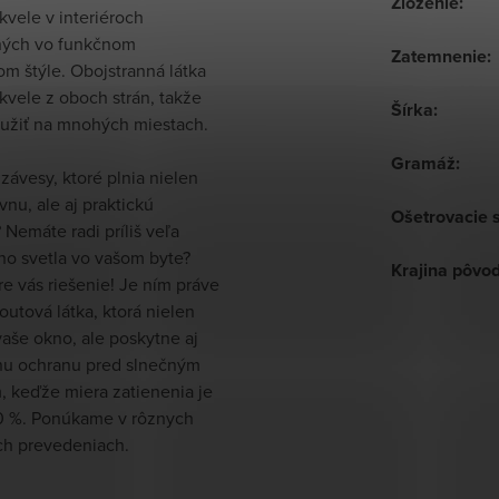
Zloženie
:
kvele v interiéroch
ných vo funkčnom
Zatemnenie
:
m štýle. Obojstranná látka
kvele z oboch strán, takže
Šírka
:
oužiť na mnohých miestach.
Gramáž
:
závesy, ktoré plnia nielen
vnu, ale aj praktickú
Ošetrovacie 
 Nemáte radi príliš veľa
ho svetla vo vašom byte?
Krajina pôvo
e vás riešenie! Je ním práve
outová látka, ktorá nielen
aše okno, ale poskytne aj
nu ochranu pred slnečným
, keďže miera zatienenia je
0 %. Ponúkame v rôznych
ch prevedeniach.