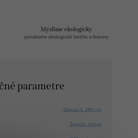
Myslíme ekologicky
ponúkame ekologické textílie a tkaniny
čné parametre
Dimout š. 280 cm
Zelená - tmavá