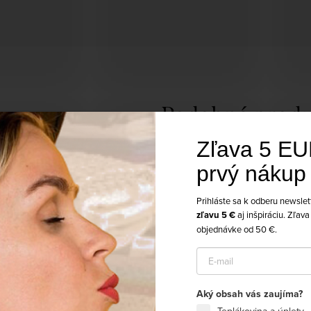
Zľava 5 EU
prvý nákup
Prihláste sa k odberu newslet
zľavu 5 €
aj inšpiráciu. Zľava 
objednávke od 50 €.
Používame súbory cookie, aby sme vám
umožnili pohodlné prehliadanie webovej
stránky a vďaka analýze neustále zlepšovali jej
Aký obsah vás zaujíma?
funkcie, výkon a použiteľnosť.
Viac informácií