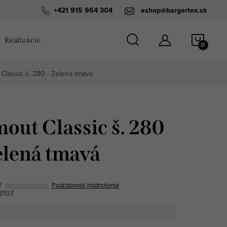
návka
+421 915 964 304
eshop@bargertex.sk
NÁKU
Realizácie
KOŠÍ
Classic š. 280 - Zelená tmavá
out Classic š. 280
elená tmavá
Neohodnotené
Podrobnosti hodnotenia
8107