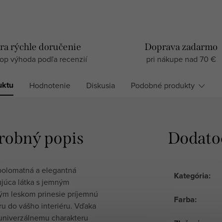
ra rýchle doručenie
Doprava zadarmo
top výhoda podľa recenzií
pri nákupe nad 70 €
uktu
Hodnotenie
Diskusia
Podobné produkty
robný popis
Dodato
polomatná a elegantná
Kategória
:
júca látka s jemným
ým leskom prinesie príjemnú
Farba
:
u do vášho interiéru. Vďaka
univerzálnemu charakteru