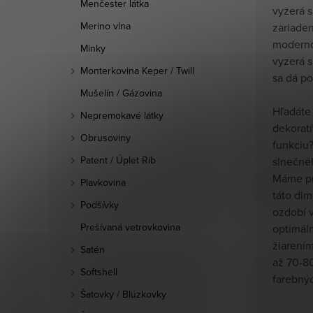
Menčester látka
vyzerá s
Merino vlna
zariade
moderno
Minky
vyzerá s
Monterkovina Keper / Twill
sa dá p
Mušelín / Gázovina
Hľadáte 
Nepremokavé látky
dekoratí
Obrusoviny
funkciu?
Patent / Úplet Rib
slnečné
Máme pr
Plavkovina
táto dim
Podšívky
ozdobí v
Prešívaná vetrovkovina
optimál
žiarením
Satén
až 70-8
Softshell
farebný
Šatovky / Blúzkovky