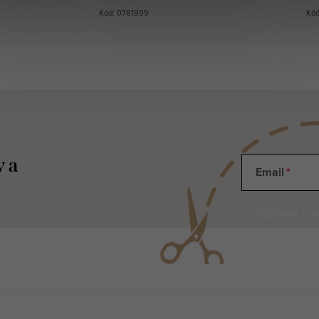
Kód: 0761999
Kód
y a
Email
Vložením e-ma