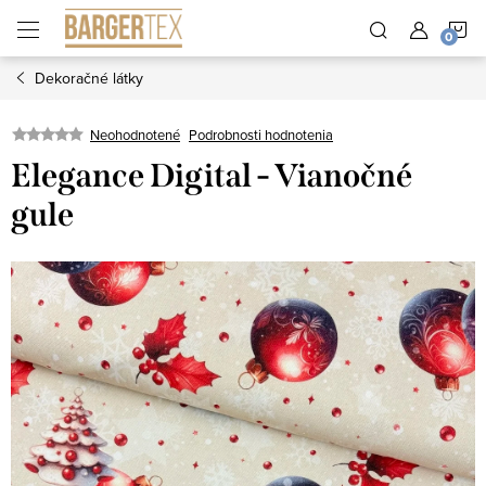
Prejsť
N
na
obsah
Dekoračné látky
K
Neohodnotené
Podrobnosti hodnotenia
Elegance Digital - Vianočné
gule