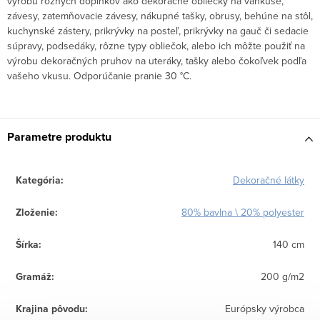
výrobu rôznych doplnkov ako dekoračné obliečky na vankúše,
závesy, zatemňovacie závesy, nákupné tašky, obrusy, behúne na stôl,
kuchynské zástery, prikrývky na posteľ, prikrývky na gauč či sedacie
súpravy, podsedáky, rôzne typy obliečok, alebo ich môžte použiť na
výrobu dekoračných pruhov na uteráky, tašky alebo čokoľvek podľa
vašeho vkusu. Odporúčanie pranie 30 °C.
Parametre produktu
Kategória
:
Dekoračné látky
Zloženie
:
80% bavlna \ 20% polyester
Šírka
:
140 cm
Gramáž
:
200 g/m2
Krajina pôvodu
:
Európsky výrobca