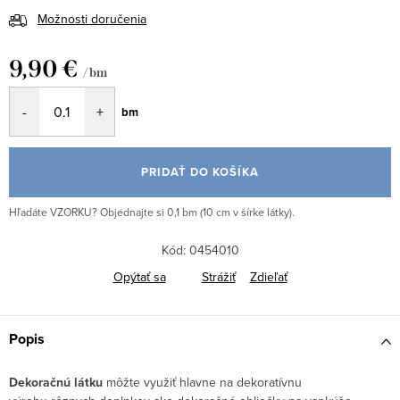
Možnosti doručenia
9,90 €
/ bm
Jednotková
bm
cena:
PRIDAŤ DO KOŠÍKA
Hľadáte VZORKU? Objednajte si 0,1 bm (10 cm v šírke látky).
Kód:
0454010
Opýtať sa
Strážiť
Zdieľať
Popis
Dekoračnú látku
môžte využiť hlavne na dekoratívnu