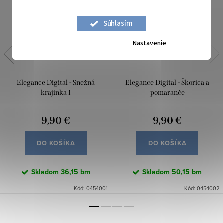
Súhlasím
Nastavenie
Elegance Digital - Snežná
Elegance Digital - Škorica a
krajinka I
pomaranče
9,90 €
9,90 €
DO KOŠÍKA
DO KOŠÍKA
Skladom
36,15 bm
Skladom
50,15 bm
Kód:
0454001
Kód:
0454002