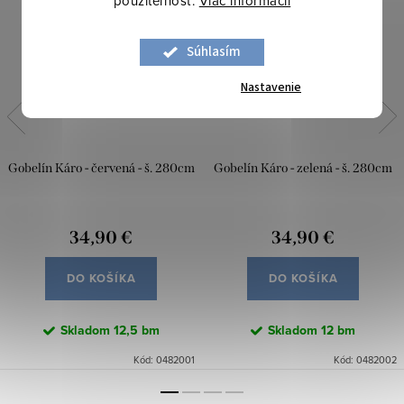
použiteľnosť.
Viac informácií
Súhlasím
Nastavenie
Gobelín Káro - červená - š. 280cm
Gobelín Káro - zelená - š. 280cm
34,90 €
34,90 €
DO KOŠÍKA
DO KOŠÍKA
Skladom
12,5 bm
Skladom
12 bm
Kód:
0482001
Kód:
0482002