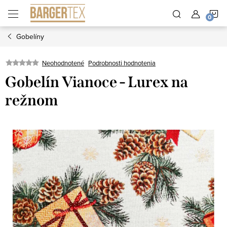
Prejsť
N
na
obsah
Gobelíny
K
Neohodnotené
Podrobnosti hodnotenia
Gobelín Vianoce - Lurex na
režnom