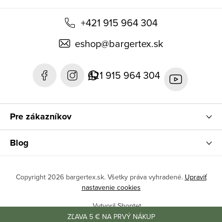
+421 915 964 304
eshop
@
bargertex.sk
421 915 964 304
Pre zákazníkov
Blog
Copyright 2026
bargertex.sk
. Všetky práva vyhradené.
Upraviť
nastavenie cookies
Vytvoril Shoptet
ZĽAVA 5 € NA PRVÝ NÁKUP