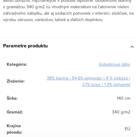
alebo obrazmi, najznámejšie v podobe tapisérie. Gobelínové tkaniny
s gramážou 340 g/m2 sú vhodným materiálom na čalúnenie nielen
záhradného nábytku, ale aj sedacích pohoviek v interiéri, stoličiek, na
výrobu obrusov, vankúšov, tašiek a ďalších doplnkov.
Parametre produktu
Kategória
:
Gobelínové látky
38% bavlna \ 54,6% polyester \ 4 % viskóza \
Zloženie
:
2,1% lurex \ 1,3% polyamid
Šírka
:
140 cm
Gramáž
:
340 g/m2
Krajina
EÚ
pôvodu
: