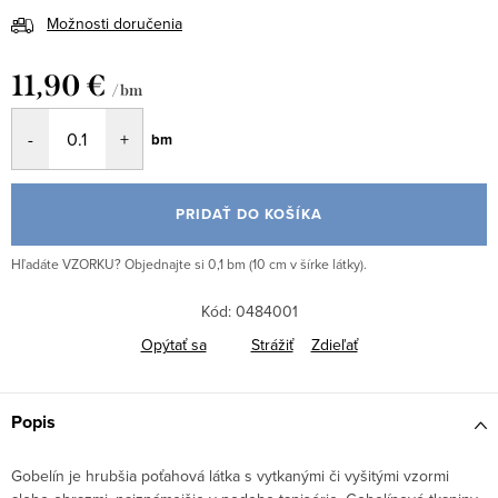
Možnosti doručenia
11,90 €
/ bm
Jednotková
bm
cena:
PRIDAŤ DO KOŠÍKA
Hľadáte VZORKU? Objednajte si 0,1 bm (10 cm v šírke látky).
Kód:
0484001
Opýtať sa
Strážiť
Zdieľať
Popis
Gobelín je hrubšia poťahová látka s vytkanými či vyšitými vzormi