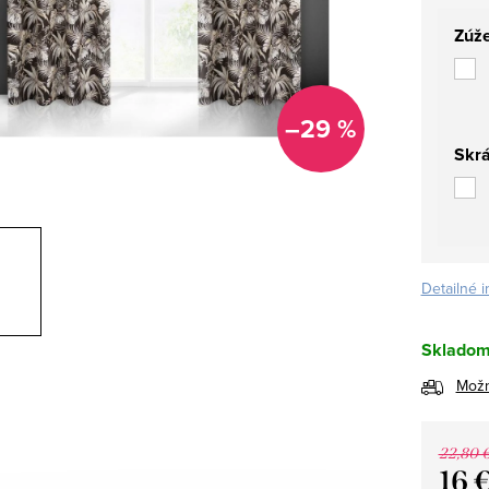
Zúže
–29 %
Skrá
Detailné 
Skladom 
Možn
22,80 
16 