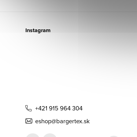
Z
á
Instagram
p
ä
t
i
e
+421 915 964 304
eshop
@
bargertex.sk