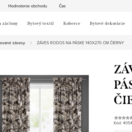
Hodnotenie obchodu
Často kladené otázky
Moja objed
a záclony
Bytový textil
Koberce
Bytové dekorácie
rované závesy
ZÁVES RODOS NA PÁSKE 140X270 CM ČIERNY
ZÁ
PÁ
ČI
Kód:
405