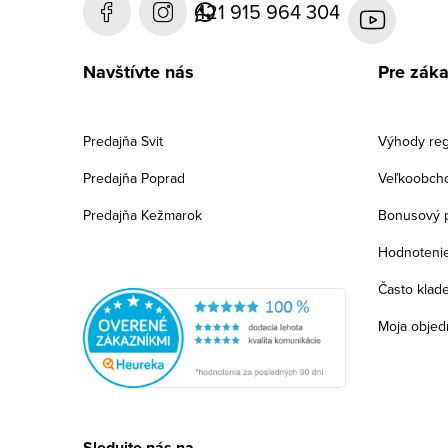
421 915 964 304
Navštívte nás
Pre zák
Predajňa Svit
Výhody reg
Predajňa Poprad
Veľkoobch
Predajňa Kežmarok
Bonusový 
Hodnoteni
Často klad
Moja objed
Sledujte nás na