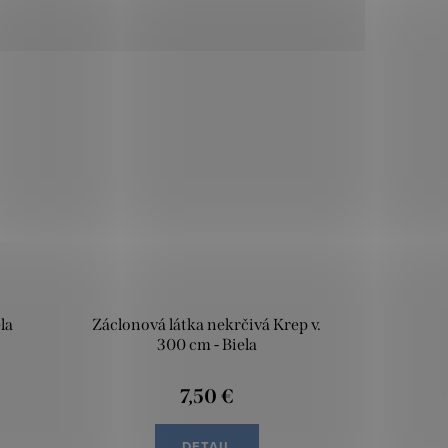
la
Záclonová látka nekrčivá Krep v.
300 cm - Biela
7,50 €
DETAIL