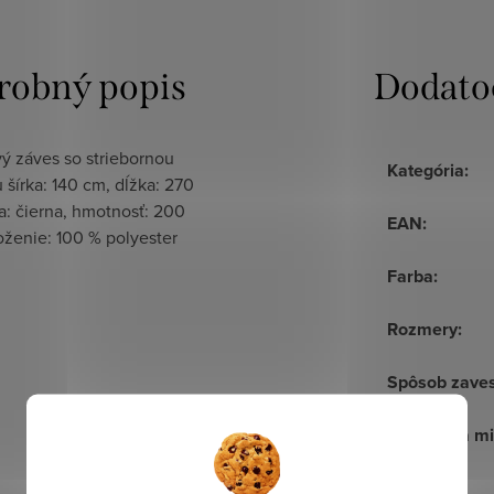
robný popis
Dodato
ý záves so striebornou
Kategória
:
 šírka: 140 cm, dĺžka: 270
a: čierna, hmotnosť: 200
EAN
:
oženie: 100 % polyester
Farba
:
Rozmery
:
Spôsob zave
Úprava na mi