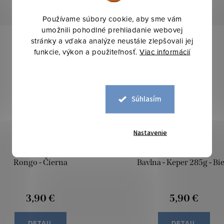
Používame súbory cookie, aby sme vám
umožnili pohodlné prehliadanie webovej
stránky a vďaka analýze neustále zlepšovali jej
funkcie, výkon a použiteľnosť.
Viac informácií
Najpredávanejšie
Súhlasím
Nastavenie
Rongo - Čierna
Bavlna - Keper 285g - Bie
3,90 €
5,90 €
DETAIL
DETAIL