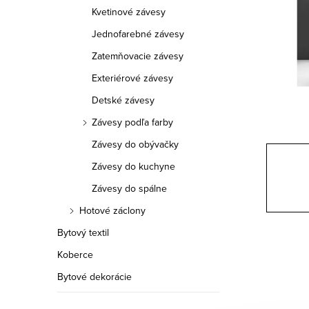
a
Kvetinové závesy
n
Jednofarebné závesy
e
Zatemňovacie závesy
Exteriérové závesy
l
Detské závesy
Závesy podľa farby
Závesy do obývačky
Závesy do kuchyne
Závesy do spálne
Hotové záclony
Bytový textil
Koberce
Bytové dekorácie