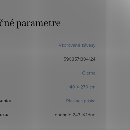
čné parametre
Vzorované závesy
5903571304124
Čierna
140 X 270 cm
senia
:
Riasiaca páska
eru
:
dodanie 2–3 týždne