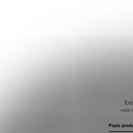
Ext
naša 
Popis prod