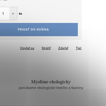
tková
ks
PRIDAŤ DO KOŠÍKA
Opýtať sa
Strážiť
Zdieľať
Tlač
Myslíme ekologicky
ponúkame ekologické textílie a tkaniny