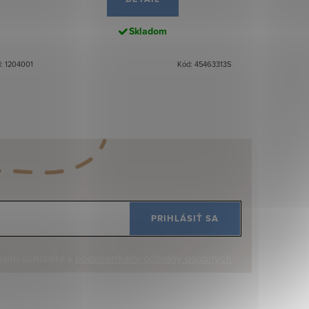
Skladom
: 1204001
Kód: 45463313S
PRIHLÁSIŤ SA
ilu súhlasíte s
podmienkami ochrany osobných
údajov