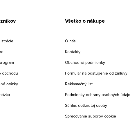
azníkov
Všetko o nákupe
istrácie
O nás
od
Kontakty
program
Obchodné podmienky
e obchodu
Formulár na odstúpenie od zmluvy
ené otázky
Reklamačný list
návka
Podmienky ochrany osobných údaj
Súhlas dotknutej osoby
Spracovanie súborov cookie