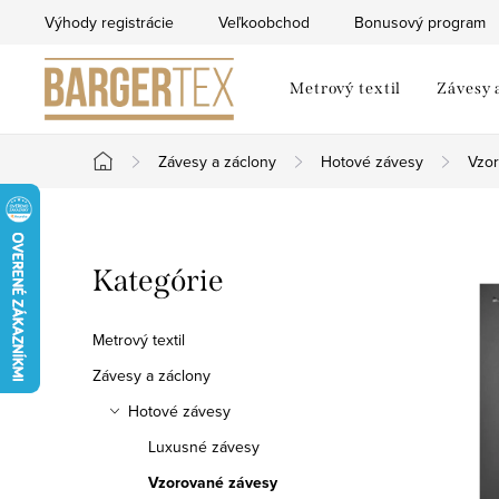
Prejsť
Výhody registrácie
Veľkoobchod
Bonusový program
na
obsah
Metrový textil
Závesy 
Závesy a záclony
Hotové závesy
Vzo
Domov
B
Preskočiť
Kategórie
o
kategórie
č
Metrový textil
n
Závesy a záclony
Hotové závesy
ý
Luxusné závesy
p
Vzorované závesy