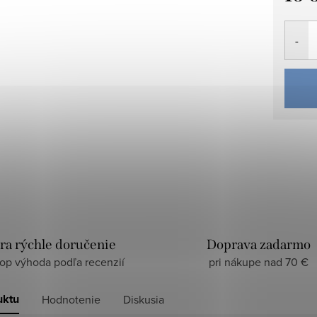
Jedno
cena:
ra rýchle doručenie
Doprava zadarmo
top výhoda podľa recenzií
pri nákupe nad 70 €
uktu
Hodnotenie
Diskusia