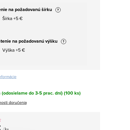
nie na požadovanú šírku
?
Šírka +5 €
tenie na požadovanú výšku
?
Výška +5 €
informácie
(odosielame do 3-5 prac. dní)
(100 ks)
osti doručenia
€
€
/ ks