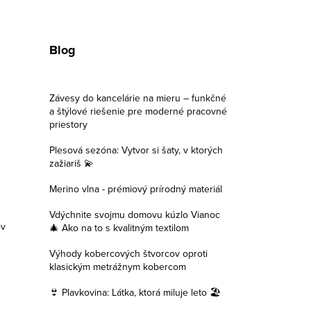
Blog
Závesy do kancelárie na mieru – funkčné
a štýlové riešenie pre moderné pracovné
priestory
Plesová sezóna: Vytvor si šaty, v ktorých
zažiariš 💫
Merino vlna - prémiový prírodný materiál
Vdýchnite svojmu domovu kúzlo Vianoc
ov
🎄 Ako na to s kvalitným textilom
Výhody kobercových štvorcov oproti
klasickým metrážnym kobercom
👙 Plavkovina: Látka, ktorá miluje leto 🏖️