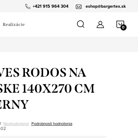
návka
+421 915 964 304
eshop@bargertex.sk
NÁKU
Realizácie
KOŠÍ
VES RODOS NA
SKE 140X270 CM
ERNY
Neohodnotené
Podrobnosti hodnotenia
402