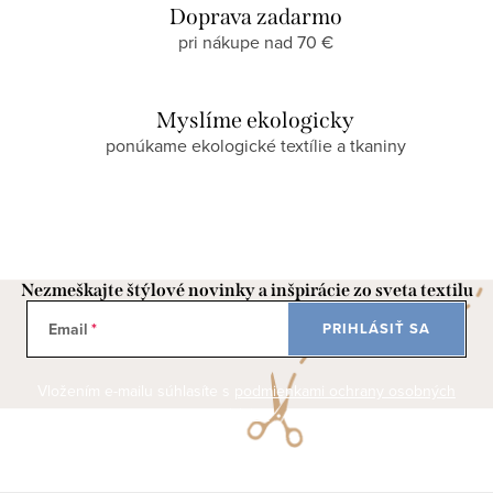
Doprava zadarmo
pri nákupe nad 70 €
Myslíme ekologicky
ponúkame ekologické textílie a tkaniny
Nezmeškajte štýlové novinky a inšpirácie zo sveta textilu
Email
PRIHLÁSIŤ SA
Vložením e-mailu súhlasíte s
podmienkami ochrany osobných
údajov