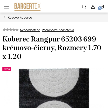
Prejsť
N
na
obsah
Kusové koberce
K
Neohodnotené
Podrobnosti hodnotenia
Koberec Rangpur 65203 699
krémovo-čierny, Rozmery 1.70
x 1.20
Akcia