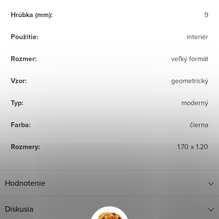
Hrúbka (mm)
:
9
Použitie
:
interiér
Rozmer
:
veľký formát
Vzor
:
geometrický
Typ
:
moderný
Farba
:
čierna
Rozmery
:
1.70 x 1.20
Hodnotenie
Diskusia