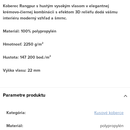
Koberec Rangpur s hustým vys
okým vlasom v elegantnej
krémovo-čiernej kombinácii s efektom 3D reliéfu dodá vášmu
interiéru moderný vzhľad a šmrnc.
Materiál: 100% polypropylén
Hmotnosť: 2250 g/
m²
Hustota: 147 200 bod./
m²
Výška vlasu: 22 mm
Parametre produktu
Kategória
:
Kusové koberce
Materiál
:
polypropylén