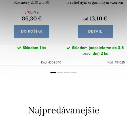
Rozmery 2.30 x 1.60
s reliéfnym organickým vzorom
107,90 €
86,30 €
13,10 €
od
DO KOŠÍKA
DETAIL
Skladom
1 ks
Skladom (odosielame do 3-5
prac. dní)
2 ks
Kód:
4309040
Kód:
491025
Najpredávanejšie