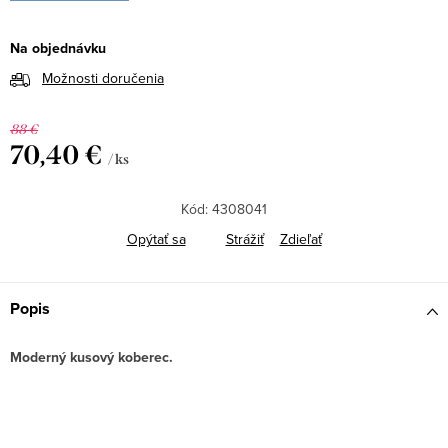
Na objednávku
Možnosti doručenia
88 €
70,40 €
/ ks
Jednotková
cena:
Kód:
4308041
Opýtať sa
Strážiť
Zdieľať
Popis
Moderný kusový koberec.