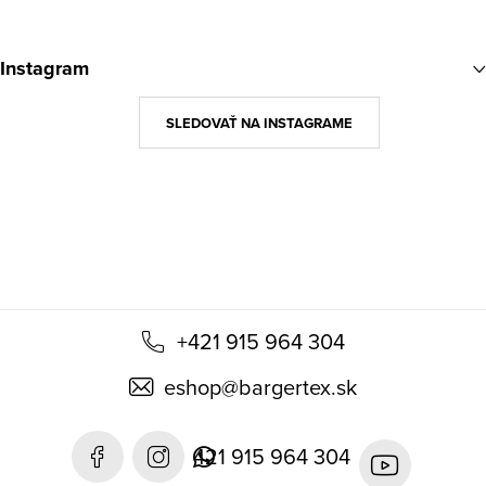
Z
á
Instagram
p
ä
SLEDOVAŤ NA INSTAGRAME
t
i
e
+421 915 964 304
eshop
@
bargertex.sk
421 915 964 304