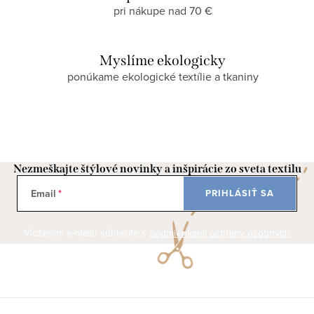
pri nákupe nad 70 €
Myslíme ekologicky
ponúkame ekologické textílie a tkaniny
Nezmeškajte štýlové novinky a inšpirácie zo sveta textilu
Email
PRIHLÁSIŤ SA
Vložením e-mailu súhlasíte s
podmienkami ochrany osobných
údajov
Z