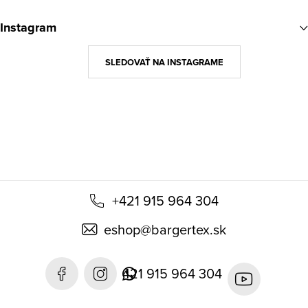
á
Instagram
p
ä
SLEDOVAŤ NA INSTAGRAME
t
i
e
+421 915 964 304
eshop
@
bargertex.sk
421 915 964 304