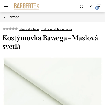
Prejsť
N
na
obsah
Bawega
K
Neohodnotené
Podrobnosti hodnotenia
Kostýmovka Bawega - Maslová
svetlá