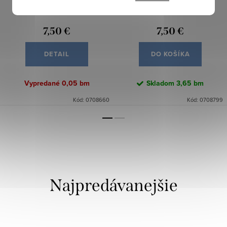
modrá
7,50 €
7,50 €
DETAIL
DO KOŠÍKA
Vypredané
0,05 bm
Skladom
3,65 bm
Kód:
0708660
Kód:
0708799
Najpredávanejšie