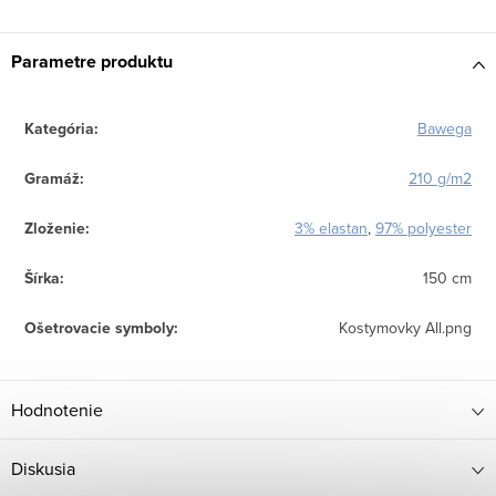
Parametre produktu
Kategória
:
Bawega
Gramáž
:
210 g/m2
Zloženie
:
3% elastan
,
97% polyester
Šírka
:
150 cm
Ošetrovacie symboly
:
Kostymovky All.png
Hodnotenie
Diskusia