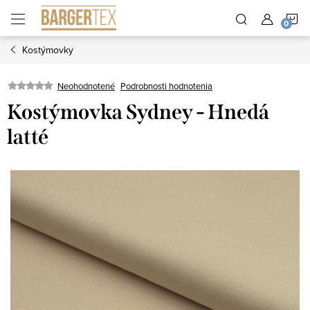
Prejsť
N
na
obsah
Kostýmovky
K
Neohodnotené
Podrobnosti hodnotenia
Kostýmovka Sydney - Hnedá
latté