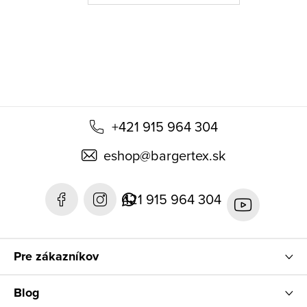
t
i
e
+421 915 964 304
eshop
@
bargertex.sk
421 915 964 304
Pre zákazníkov
Blog