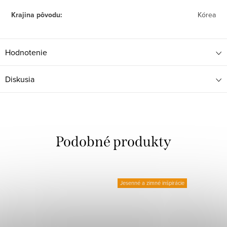
Krajina pôvodu
:
Kórea
Hodnotenie
Diskusia
Jesenné a zimné inšpirácie