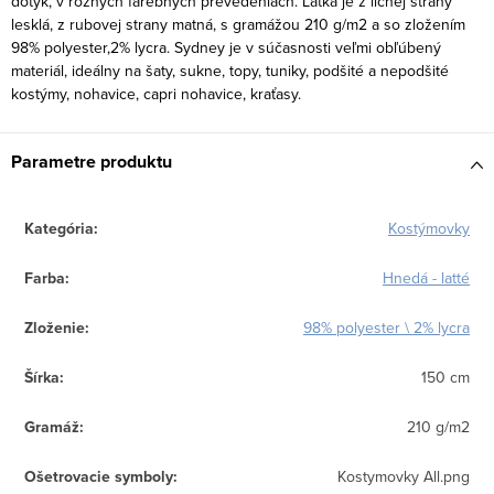
dotyk, v rôznych farebných prevedeniach. Látka je z lícnej strany
lesklá, z rubovej strany matná, s gramážou 210 g/m2 a so zložením
98% polyester,2% lycra. Sydney je v súčasnosti veľmi obľúbený
materiál, ideálny na šaty, sukne, topy, tuniky, podšité a nepodšité
kostýmy, nohavice, capri nohavice, kraťasy.
Parametre produktu
Kategória
:
Kostýmovky
Farba
:
Hnedá - latté
Zloženie
:
98% polyester \ 2% lycra
Šírka
:
150 cm
Gramáž
:
210 g/m2
Ošetrovacie symboly
:
Kostymovky All.png