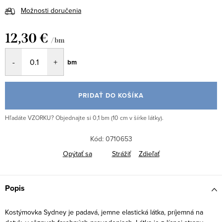
Možnosti doručenia
12,30 €
/ bm
Jednotková
bm
cena:
PRIDAŤ DO KOŠÍKA
Hľadáte VZORKU? Objednajte si 0,1 bm (10 cm v šírke látky).
Kód:
0710653
Opýtať sa
Strážiť
Zdieľať
Popis
Kostýmovka Sydney je padavá, jemne elastická látka, príjemná na