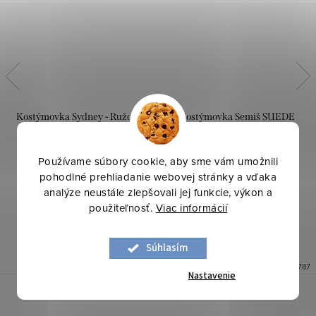
Kostýmovka Sydney - Ružová
Kostýmovka Semiš SUEDE
pudrová
Stretch - Zelená khaki
Používame súbory cookie, aby sme vám umožnili
12,30 €
11,90 €
pohodlné prehliadanie webovej stránky a vďaka
analýze neustále zlepšovali jej funkcie, výkon a
DO KOŠÍKA
DO KOŠÍKA
použiteľnosť.
Viac informácií
Skladom
3 bm
Skladom
8,7 bm
Súhlasím
Kód:
0710481
Kód:
0763787
Nastavenie