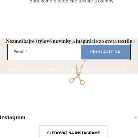
ponúkame ekologické textílie a tkaniny
Nezmeškajte štýlové novinky a inšpirácie zo sveta textilu
Email
PRIHLÁSIŤ SA
Vložením e-mailu súhlasíte s
podmienkami ochrany osobných
údajov
Z
á
Instagram
p
ä
SLEDOVAŤ NA INSTAGRAME