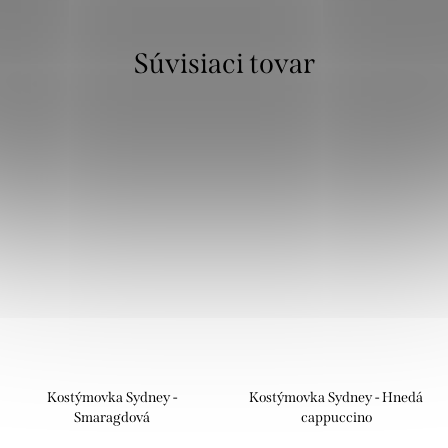
Súvisiaci tovar
Kostýmovka Sydney -
Kostýmovka Sydney - Hnedá
Smaragdová
cappuccino