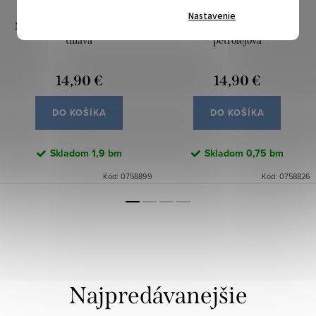
Nastavenie
Manchester Cord - Modrosivá
Manchester Cord - Modrá
tmavá
petrolejová
14,90 €
14,90 €
DO KOŠÍKA
DO KOŠÍKA
Skladom
1,9 bm
Skladom
0,75 bm
Kód:
0758899
Kód:
0758826
Najpredávanejšie