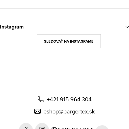
Z
á
Instagram
p
ä
SLEDOVAŤ NA INSTAGRAME
t
i
e
+421 915 964 304
eshop
@
bargertex.sk