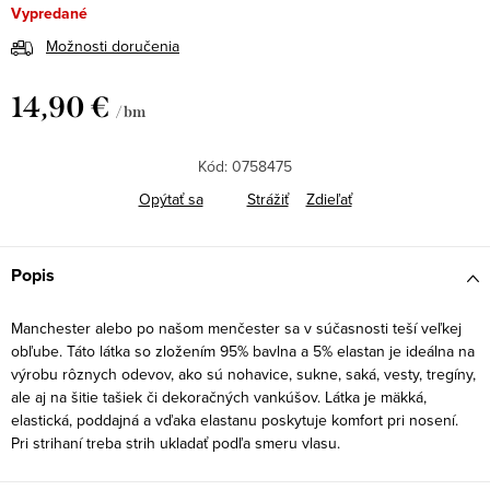
Vypredané
Možnosti doručenia
14,90 €
/ bm
Jednotková
cena:
Kód:
0758475
Opýtať sa
Strážiť
Zdieľať
Popis
Manchester alebo po našom menčester sa v súčasnosti teší veľkej
obľube. Táto látka so zložením 95% bavlna a 5% elastan je ideálna na
výrobu rôznych odevov, ako sú nohavice, sukne, saká, vesty, tregíny,
ale aj na šitie tašiek či dekoračných vankúšov. Látka je mäkká,
elastická, poddajná a vďaka elastanu poskytuje komfort pri nosení.
Pri strihaní treba strih ukladať podľa smeru vlasu.