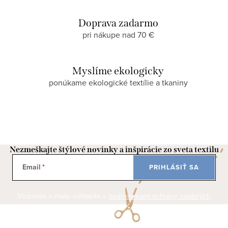
Doprava zadarmo
pri nákupe nad 70 €
Myslíme ekologicky
ponúkame ekologické textílie a tkaniny
Nezmeškajte štýlové novinky a inšpirácie zo sveta textilu
Email
PRIHLÁSIŤ SA
Vložením e-mailu súhlasíte s
podmienkami ochrany osobných
údajov