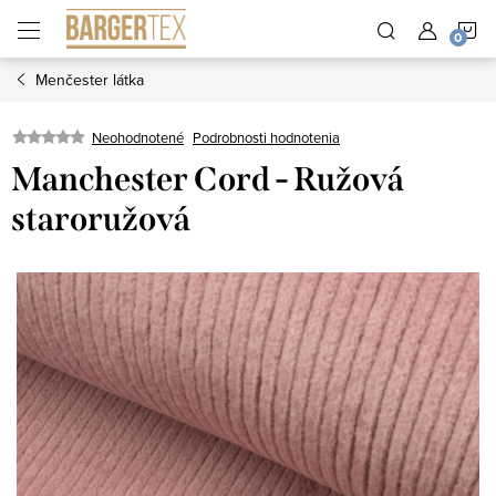
Prejsť
N
na
obsah
Menčester látka
K
Neohodnotené
Podrobnosti hodnotenia
Manchester Cord - Ružová
staroružová