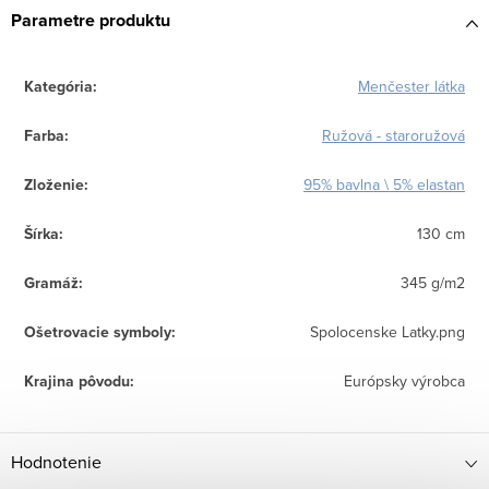
Parametre produktu
Kategória
:
Menčester látka
Farba
:
Ružová - staroružová
Zloženie
:
95% bavlna \ 5% elastan
Šírka
:
130 cm
Gramáž
:
345 g/m2
Ošetrovacie symboly
:
Spolocenske Latky.png
Krajina pôvodu
:
Európsky výrobca
Hodnotenie