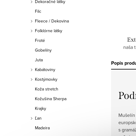
Dekoračné látky
Filc
Fleece / Dekovina
Folklórne látky
Ext
Froté
naša 
Gobelíny
Juta
Popis prod
Kabátoviny
Kostýmovky
Koža stretch
Pod
Kožušina Sherpa
Krajky
Mušelín
Ľan
europsk
Madeira
s gramáž