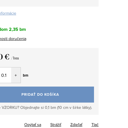
informácie
dom
2,35 bm
osti doručenia
0 €
/ bm
tková
bm
PRIDAŤ DO KOŠÍKA
 VZORKU? Objednajte si 0,1 bm (10 cm v šírke látky).
Opýtať sa
Strážiť
Zdieľať
Tlač