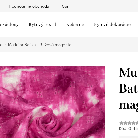
Hodnotenie obchodu
Často kladené otázky
Moja objed
a záclony
Bytový textil
Koberce
Bytové dekorácie
elín Madeira Batika - Ružová magenta
Muš
Bat
ma
Kód:
0145