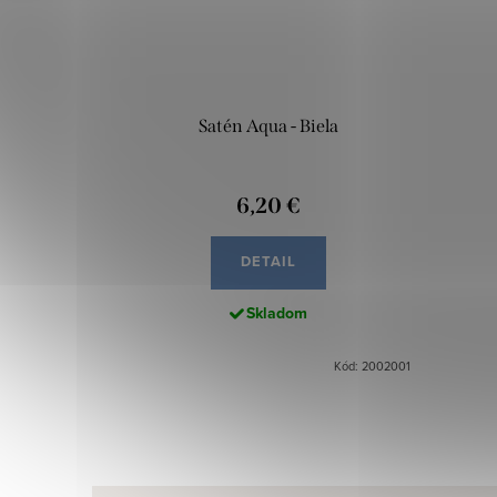
Satén Aqua - Biela
6,20 €
DETAIL
Skladom
Kód: 2002001