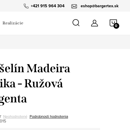
návka
+421 915 964 304
eshop@bargertex.sk
NÁKU
Realizácie
KOŠÍ
elín Madeira
ika - Ružová
genta
Neohodnotené
Podrobnosti hodnotenia
015