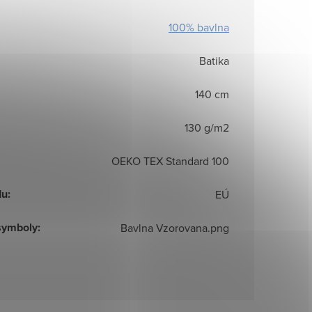
100% bavlna
Batika
140 cm
130 g/m2
OEKO TEX Standard 100
du
:
EÚ
symboly
:
Bavlna Vzorovana.png