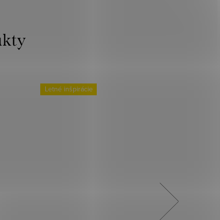
Letné inšpirácie
Novinka