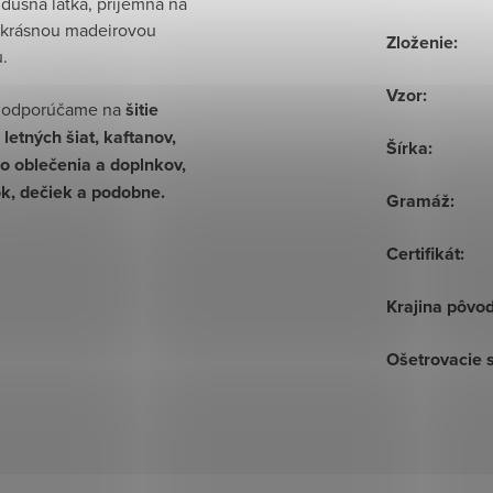
dušná látka, príjemná na
s krásnou madeirovou
Zloženie
:
.
Vzor
:
 odporúčame na
šitie
letných šiat, kaftanov,
Šírka
:
o oblečenia a doplnkov,
ok, dečiek a podobne.
Gramáž
:
Certifikát
:
Krajina pôvo
Ošetrovacie 