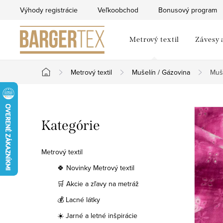
Prejsť
Výhody registrácie
Veľkoobchod
Bonusový program
na
obsah
Metrový textil
Závesy 
Metrový textil
Mušelín / Gázovina
Muš
Domov
B
Preskočiť
Kategórie
o
kategórie
č
Metrový textil
n
🍀 Novinky Metrový textil
🛒 Akcie a zľavy na metráž
ý
💰 Lacné látky
p
☀️ Jarné a letné inšpirácie