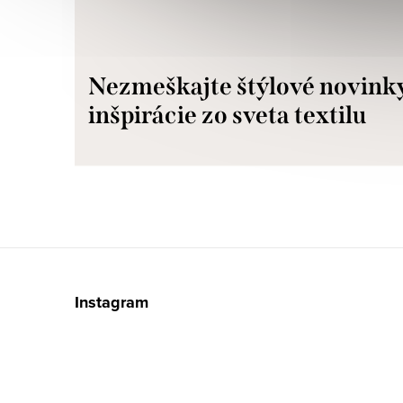
Nezmeškajte štýlové novink
inšpirácie zo sveta textilu
Z
á
Instagram
p
ä