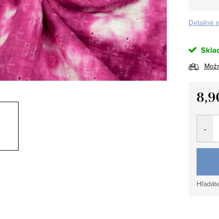
Detailné 
Skla
Možn
8,9
Jedno
cena:
Hľadáte