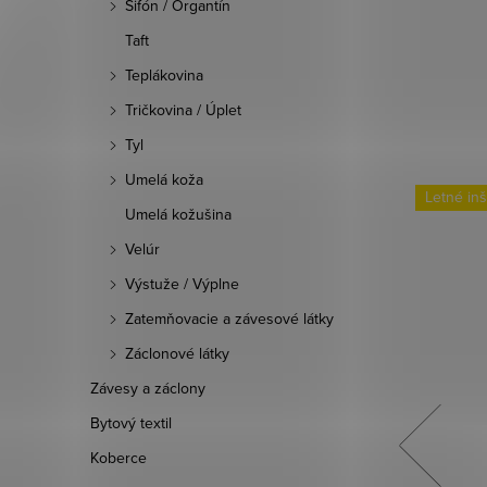
Šifón / Organtín
Taft
Teplákovina
Tričkovina / Úplet
Tyl
Umelá koža
Letné inšpirácie
Letné inš
Umelá kožušina
Velúr
Výstuže / Výplne
Zatemňovacie a závesové látky
Záclonové látky
Závesy a záclony
Bytový textil
Koberce