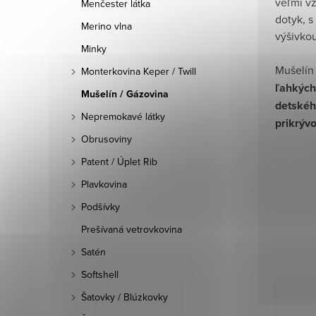
veľmi vz
Menčester látka
dotyk, 
Merino vlna
výšivkou
Minky
Mušelín
Monterkovina Keper / Twill
ľahkých 
Mušelín / Gázovina
detskéh
Nepremokavé látky
prikrýv
Obrusoviny
Patent / Úplet Rib
Plavkovina
Podšívky
Prešívaná vetrovkovina
Satén
Softshell
Šatovky / Blúzkovky