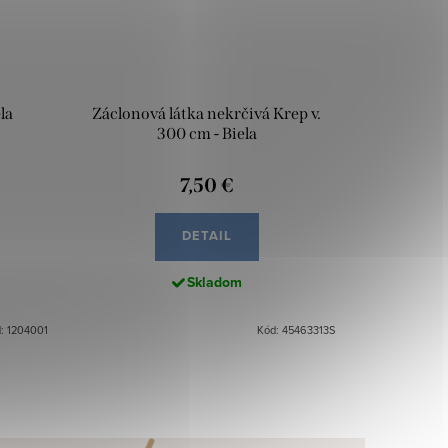
la
Záclonová látka nekrčivá Krep v.
300 cm - Biela
7,50 €
DETAIL
Skladom
: 1204001
Kód: 45463313S