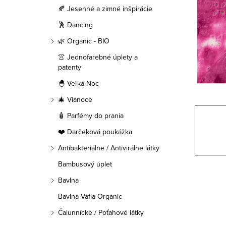
a
🍂 Jesenné a zimné inšpirácie
n
🕺 Dancing
e
🌿 Organic - BIO
👚 Jednofarebné úplety a
l
patenty
🐣 Veľká Noc
🎄 Vianoce
🧴 Parfémy do prania
❤️ Darčeková poukážka
Antibakteriálne / Antivirálne látky
Bambusový úplet
Bavlna
Bavlna Vafla Organic
Čalunnícke / Poťahové látky