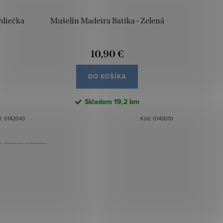
rdiečka
Mušelín Madeira Batika - Zelená
Dvojitá g
10,90 €
DO KOŠÍKA
Skladom
19,2 bm
d:
0142043
Kód:
0145010