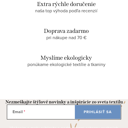
Extra rýchle doručenie
naša top výhoda podľa recenzií
Doprava zadarmo
pri nákupe nad 70 €
Myslíme ekologicky
ponúkame ekologické textílie a tkaniny
Nezmeškajte štýlové novinky a inšpirácie zo sveta textilu
Email
PRIHLÁSIŤ SA