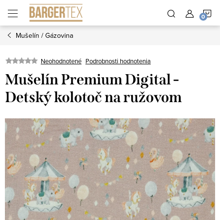
Prejsť
N
na
obsah
Mušelín / Gázovina
K
Neohodnotené
Podrobnosti hodnotenia
Mušelín Premium Digital -
Detský kolotoč na ružovom