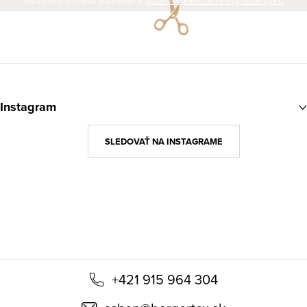
Vložením e-mailu súhlasíte s
podmienkami ochrany osobných
údajov
Z
á
Instagram
p
ä
SLEDOVAŤ NA INSTAGRAME
t
i
e
+421 915 964 304