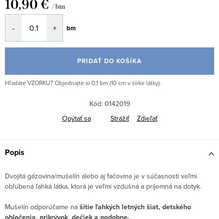
10,90 €
/ bm
Jednotková
bm
cena:
PRIDAŤ DO KOŠÍKA
Hľadáte VZORKU? Objednajte si 0,1 bm (10 cm v šírke látky).
Kód:
0142019
Opýtať sa
Strážiť
Zdieľať
Popis
Dvojitá gázovina/mušelín alebo aj fačovina je v súčasnosti veľmi
obľúbená ľahká látka, ktorá je veľmi vzdušná a príjemná na dotyk.
Mušelín odporúčame na
šitie ľahkých letných šiat, detského
oblečenia, prikrývok, dečiek a podobne.