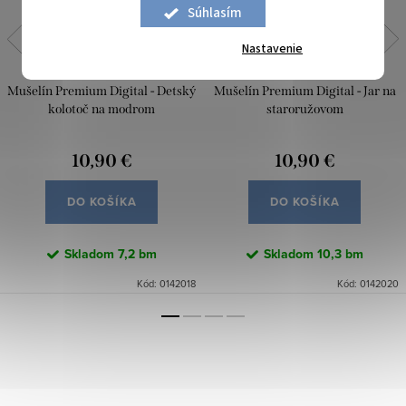
Súhlasím
Nastavenie
Mušelín Premium Digital - Detský
Mušelín Premium Digital - Jar na
kolotoč na modrom
staroružovom
10,90 €
10,90 €
DO KOŠÍKA
DO KOŠÍKA
Skladom
7,2 bm
Skladom
10,3 bm
Kód:
0142018
Kód:
0142020