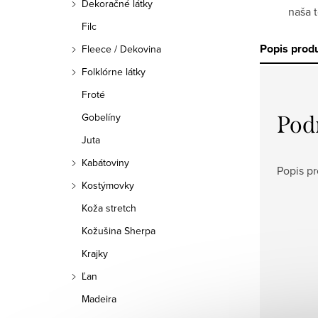
Dekoračné látky
naša 
Filc
Popis prod
Fleece / Dekovina
Folklórne látky
Froté
Gobelíny
Pod
Juta
Kabátoviny
Popis pr
Kostýmovky
Koža stretch
Kožušina Sherpa
Krajky
Ľan
Madeira