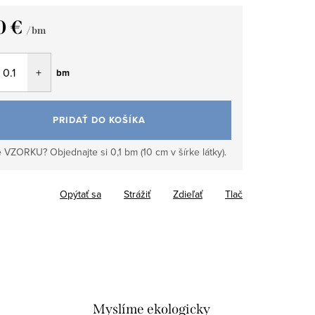
0 €
/ bm
tková
bm
PRIDAŤ DO KOŠÍKA
 VZORKU? Objednajte si 0,1 bm (10 cm v šírke látky).
Opýtať sa
Strážiť
Zdieľať
Tlač
Myslíme ekologicky