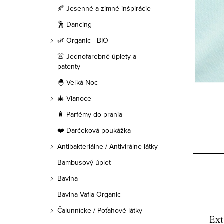
a
🍂 Jesenné a zimné inšpirácie
n
🕺 Dancing
e
🌿 Organic - BIO
👚 Jednofarebné úplety a
l
patenty
🐣 Veľká Noc
🎄 Vianoce
🧴 Parfémy do prania
❤️ Darčeková poukážka
Antibakteriálne / Antivirálne látky
Bambusový úplet
Bavlna
Bavlna Vafla Organic
Čalunnícke / Poťahové látky
Ext