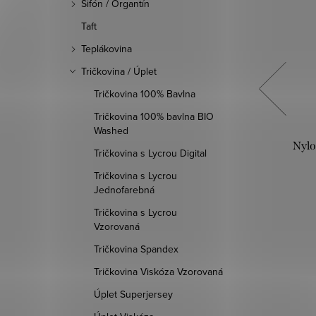
Šifón / Organtín
Taft
Teplákovina
Tričkovina / Úplet
Tričkovina 100% Bavlna
Tričkovina 100% bavlna BIO
Washed
Nylon - Sivá svetlá
Nylo
Tričkovina s Lycrou Digital
Tričkovina s Lycrou
Jednofarebná
8,60 €
Tričkovina s Lycrou
DO KOŠÍKA
Vzorovaná
Tričkovina Spandex
Skladom
35,8 bm
Tričkovina Viskóza Vzorovaná
d:
2602001
Kód:
2602976
Úplet Superjersey