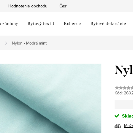
Hodnotenie obchodu
Často kladené otázky
Moja objed
a záclony
Bytový textil
Koberce
Bytové dekorácie
Nylon - Modrá mint
Nyl
Kód:
260
Skla
Možn