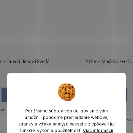
n - Hnedá Béžová Svetlá
Nylon - Maslová svetlá
8,60 €
8,60 €
DO KOŠÍKA
DO KOŠÍKA
Skladom
10,4 bm
Skladom
8,1 bm
Používame súbory cookie, aby sme vám
umožnili pohodlné prehliadanie webovej
Kód:
2602690
Kód
stránky a vďaka analýze neustále zlepšovali jej
funkcie, výkon a použiteľnosť.
Viac informácií