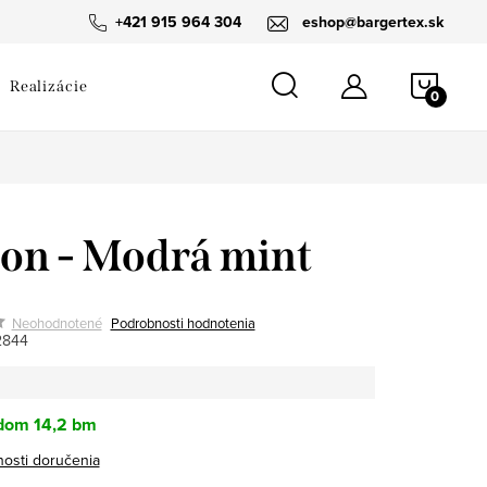
návka
+421 915 964 304
eshop@bargertex.sk
NÁKU
Realizácie
KOŠÍ
on - Modrá mint
Neohodnotené
Podrobnosti hodnotenia
2844
dom
14,2 bm
osti doručenia