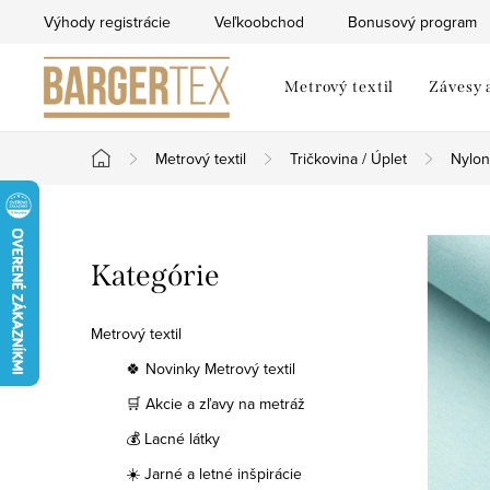
Prejsť
Výhody registrácie
Veľkoobchod
Bonusový program
na
obsah
Metrový textil
Závesy 
Metrový textil
Tričkovina / Úplet
Nylon
Domov
B
Preskočiť
Kategórie
o
kategórie
č
Metrový textil
n
🍀 Novinky Metrový textil
🛒 Akcie a zľavy na metráž
ý
💰 Lacné látky
p
☀️ Jarné a letné inšpirácie