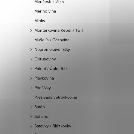
Menčester látka
Merino vlna
Minky
Monterkovina Keper / Twill
Mušelín / Gázovina
Nepremokavé látky
Obrusoviny
Patent / Úplet Rib
Plavkovina
Podšívky
Prešívaná vetrovkovina
Satén
Softshell
Šatovky / Blúzkovky