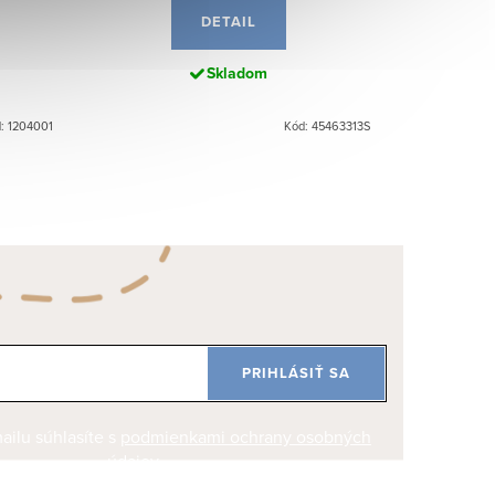
DETAIL
Skladom
: 1204001
Kód: 45463313S
PRIHLÁSIŤ SA
ilu súhlasíte s
podmienkami ochrany osobných
údajov