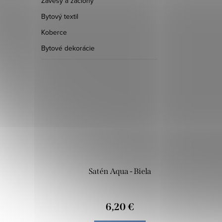
Závesy a záclony
Bytový textil
Koberce
Bytové dekorácie
Satén Aqua - Biela
6,20 €