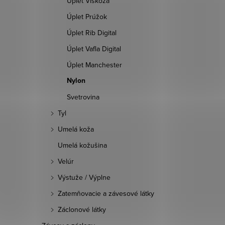
Úplet Viskóza
Úplet Prúžok
Úplet Rib Digital
Úplet Vafla Digital
Úplet Manchester
Nylon
Svetrovina
Tyl
Umelá koža
Umelá kožušina
Velúr
Výstuže / Výplne
Zatemňovacie a závesové látky
Záclonové látky