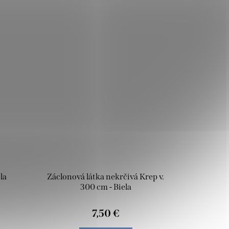
la
Záclonová látka nekrčivá Krep v.
300 cm - Biela
7,50 €