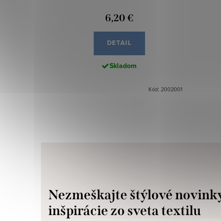
6,20 €
DETAIL
Skladom
Kód: 2002001
Nezmeškajte štýlové novink
inšpirácie zo sveta textilu