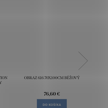
TION
OBRAZ 616 70X100CM BÉŽOVÝ
OBRAZ
Y
76,60 €
DO KOŠÍKA