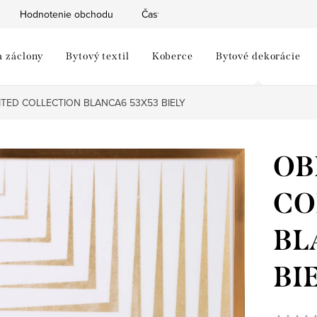
Hodnotenie obchodu
Často kladené otázky
Moja objed
a záclony
Bytový textil
Koberce
Bytové dekorácie
ITED COLLECTION BLANCA6 53X53 BIELY
OB
CO
BL
BI