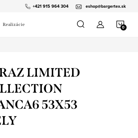
návka
+421 915 964 304
eshop@bargertex.sk
NÁKU
Realizácie
KOŠÍ
RAZ LIMITED
LLECTION
ANCA6 53X53
ELY