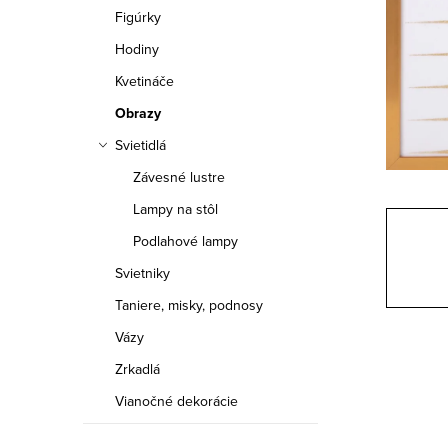
a
Figúrky
n
Hodiny
e
Kvetináče
Obrazy
l
Svietidlá
Závesné lustre
Lampy na stôl
Podlahové lampy
Svietniky
Taniere, misky, podnosy
Vázy
Zrkadlá
Vianočné dekorácie