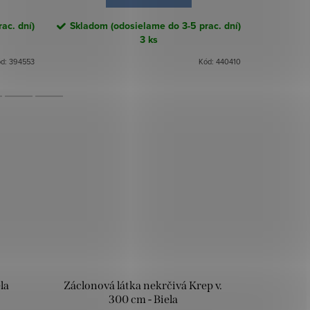
ac. dní)
Skladom (odosielame do 3-5 prac. dní)
Skladom
3 ks
ód:
394553
Kód:
440410
la
Záclonová látka nekrčivá Krep v.
300 cm - Biela