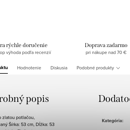
ra rýchle doručenie
Doprava zadarmo
top výhoda podľa recenzií
pri nákupe nad 70 €
uktu
Hodnotenie
Diskusia
Podobné produkty
robný popis
Dodato
 zlatou potlačou,
Kategória
:
ný Šírka: 53 cm, Dĺžka: 53