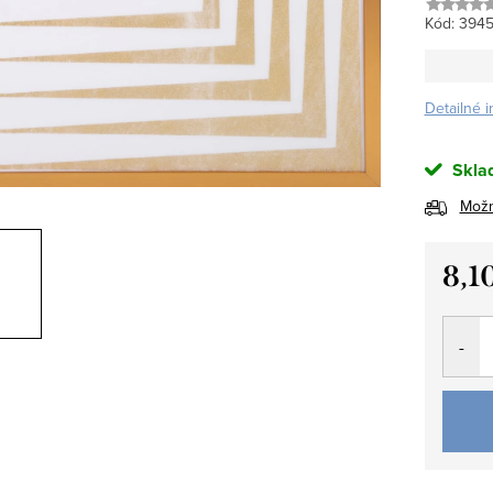
Kód:
394
Detailné 
Sklad
Možn
8,1
Jedno
cena: