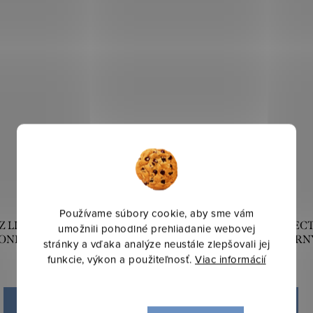
Používame súbory cookie, aby sme vám
Z LIMITED COLLECTION
OBRAZ LIMITED COLLEC
umožnili pohodlné prehliadanie webovej
ONIA1 53X73 ČIERNY
PEONIA6 53X73 ČIERN
stránky a vďaka analýze neustále zlepšovali jej
funkcie, výkon a použiteľnosť.
Viac informácií
10,50 €
10,50 €
DO KOŠÍKA
DO KOŠÍKA