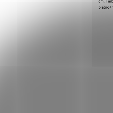
cm, Farb
plátno+