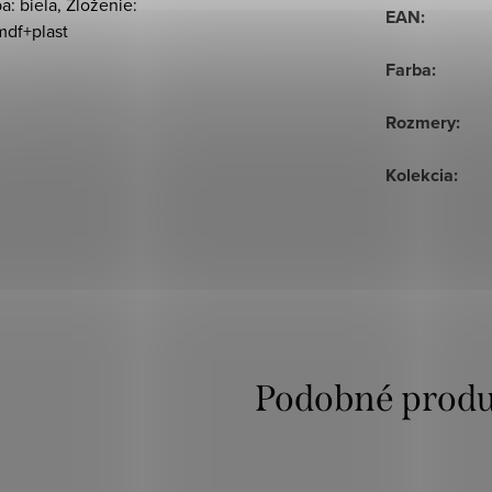
a: biela, Zloženie:
EAN
:
mdf+plast
Farba
:
Rozmery
:
Kolekcia
: