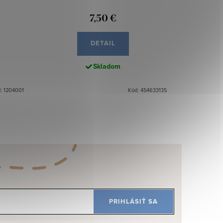
7,50 €
DETAIL
Skladom
: 1204001
Kód: 45463313S
PRIHLÁSIŤ SA