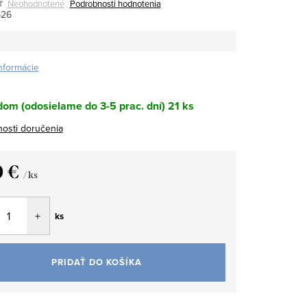
Neohodnotené
Podrobnosti hodnotenia
526
informácie
om (odosielame do 3-5 prac. dní)
21 ks
osti doručenia
0 €
/ ks
tková
ks
PRIDAŤ DO KOŠÍKA