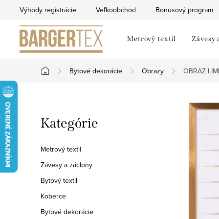
Prejsť
Výhody registrácie
Veľkoobchod
Bonusový program
na
obsah
Metrový textil
Závesy 
Bytové dekorácie
Obrazy
OBRAZ LIM
Domov
B
Preskočiť
Kategórie
o
kategórie
č
Metrový textil
n
Závesy a záclony
Bytový textil
ý
Koberce
p
Bytové dekorácie