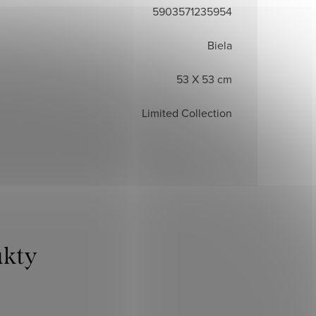
5903571235954
Biela
53 X 53 cm
Limited Collection