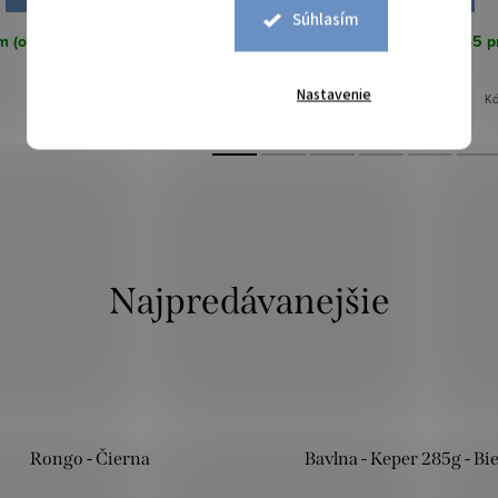
Súhlasím
 (odosielame do 3-5 prac. dní)
Skladom (odosielame do 3-5 pr
8 ks
3 ks
Nastavenie
Kód:
394551
K
Najpredávanejšie
Rongo - Čierna
Bavlna - Keper 285g - Bie