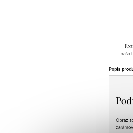
Ext
naša 
Popis prod
Pod
Obraz so
zarámova