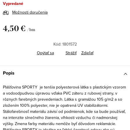
Vypredané
Možnosti doručenia
4,50 €
/ bm
Jednotková
cena:
Kód:
1801572
Opýtať sa
Strážiť
Zdieľať
Popis
Plášťovina SPORTY je tenšia polyesterová látka s plastickým vzorom
a vodoodpudivou úpravou vďaka PVC záteru z rubovej strany, v
rôznych farebných prevedeniach. Látka s gramážou 105 g/m2 a so
zložením 100% polyester, nie je opatrená UV stabilizátormi.
Stálofarebnosť materiálu závisí od podmienok, kde sa bude používať,
na intenzite slnečného žiarenia, vlhkosti vzduchu či nadmorskej
výšky. Zmena farby materiálu nemôže byť dôvodom reklamácie.
Plášťovina SPORTY je ideálna na ľahké športové odevy ako sú