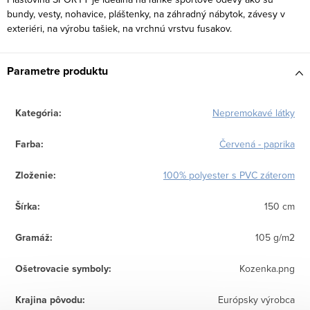
bundy, vesty, nohavice, pláštenky, na záhradný nábytok, závesy v
exteriéri, na výrobu tašiek, na vrchnú vrstvu fusakov.
Parametre produktu
Kategória
:
Nepremokavé látky
Farba
:
Červená - paprika
Zloženie
:
100% polyester s PVC záterom
Šírka
:
150 cm
Gramáž
:
105 g/m2
Ošetrovacie symboly
:
Kozenka.png
Krajina pôvodu
:
Európsky výrobca