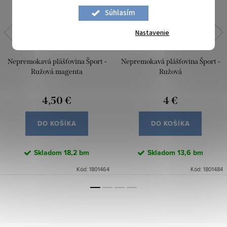
Súhlasím
Nastavenie
Nepremokavá plášťovina Šport -
Nepremokavá plášťovina Šport -
Ružová magenta
Ružová
4,50 €
4 €
DO KOŠÍKA
DO KOŠÍKA
Skladom
18,2 bm
Skladom
13,6 bm
Kód:
1801464
Kód:
1801484