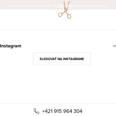
Vložením e-mailu súhlasíte s
podmienkami ochrany osobných
údajov
Z
á
Instagram
p
ä
SLEDOVAŤ NA INSTAGRAME
t
i
e
+421 915 964 304