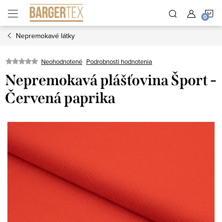
Prejsť
N
na
obsah
Nepremokavé látky
K
Neohodnotené
Podrobnosti hodnotenia
Nepremokavá plášťovina Šport -
Červená paprika