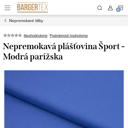
Prejsť
N
na
obsah
Nepremokavé látky
K
Neohodnotené
Podrobnosti hodnotenia
Nepremokavá plášťovina Šport -
Modrá parížska