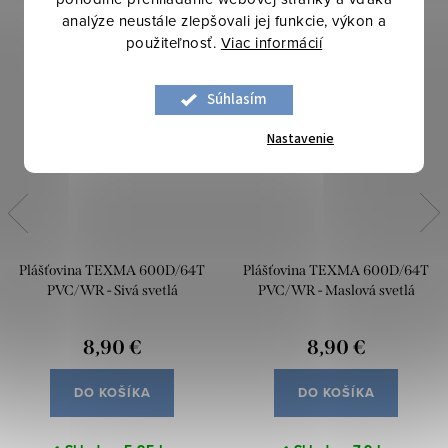
analýze neustále zlepšovali jej funkcie, výkon a
použiteľnosť.
Viac informácií
Súhlasím
Nastavenie
Plášťovina TEXMA 600D/64T
Plášťovina TEXMA 600D/64T
PVC/WR - Sivá svetlá
PVC/WR - Maslová svetlá
8,90 €
8,90 €
DO KOŠÍKA
DO KOŠÍKA