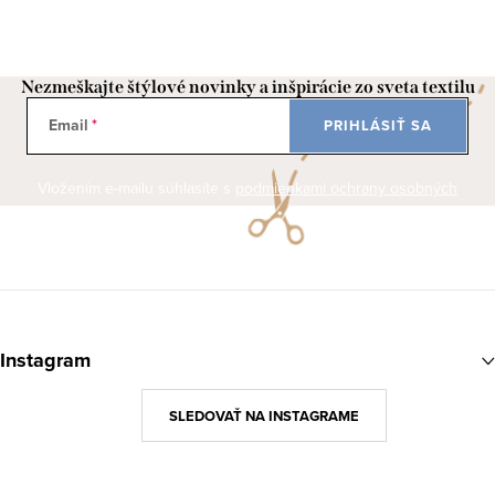
Nezmeškajte štýlové novinky a inšpirácie zo sveta textilu
Email
PRIHLÁSIŤ SA
Vložením e-mailu súhlasíte s
podmienkami ochrany osobných
údajov
Z
á
Instagram
p
ä
SLEDOVAŤ NA INSTAGRAME
t
i