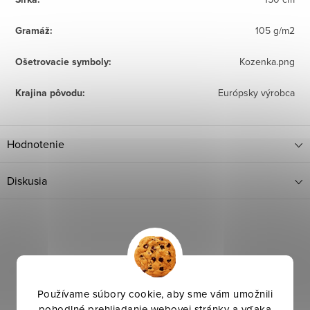
Gramáž
:
105 g/m2
Ošetrovacie symboly
:
Kozenka.png
Krajina pôvodu
:
Európsky výrobca
Hodnotenie
Diskusia
Používame súbory cookie, aby sme vám umožnili
pohodlné prehliadanie webovej stránky a vďaka