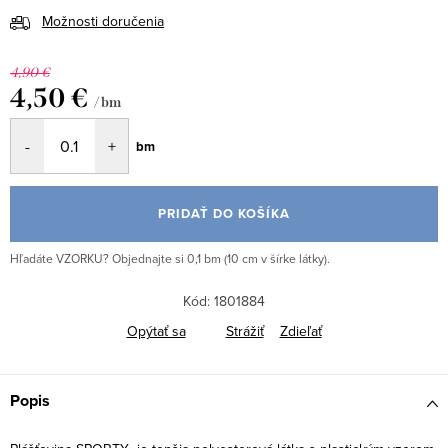
Možnosti doručenia
4,90 €
4,50 €
/ bm
Jednotková
bm
cena:
PRIDAŤ DO KOŠÍKA
Hľadáte VZORKU? Objednajte si 0,1 bm (10 cm v šírke látky).
Kód:
1801884
Opýtať sa
Strážiť
Zdieľať
Popis