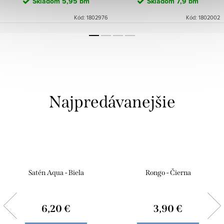
Skladom
5,95 bm
Skladom
7,9 bm
Kód:
1802976
Kód:
1802002
Najpredávanejšie
Satén Aqua - Biela
Rongo - Čierna
6,20 €
3,90 €