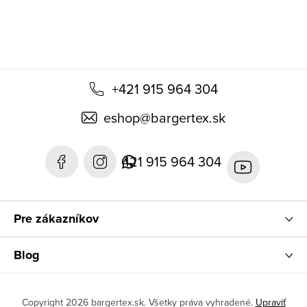
e
+421 915 964 304
eshop
@
bargertex.sk
421 915 964 304
Pre zákazníkov
Blog
Copyright 2026
bargertex.sk
. Všetky práva vyhradené.
Upraviť