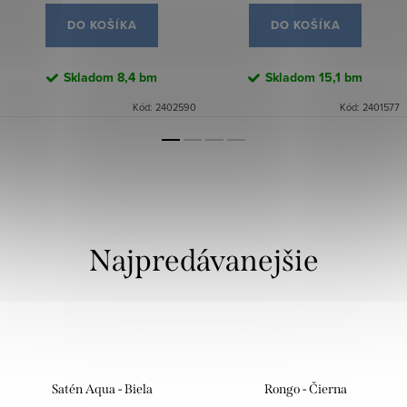
DO KOŠÍKA
DO KOŠÍKA
Skladom
8,4 bm
Skladom
15,1 bm
Kód:
2402590
Kód:
2401577
Najpredávanejšie
Satén Aqua - Biela
Rongo - Čierna