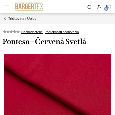
Prejsť
N
na
obsah
Tričkovina / Úplet
K
Neohodnotené
Podrobnosti hodnotenia
Ponteso - Červená Svetlá