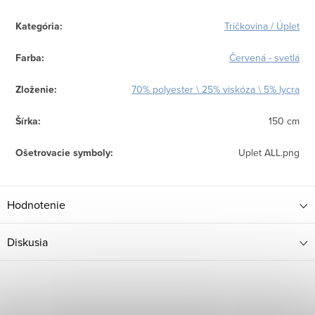
Kategória
:
Tričkovina / Úplet
Farba
:
Červená - svetlá
Zloženie
:
70% polyester \ 25% viskóza \ 5% lycra
Šírka
:
150 cm
Ošetrovacie symboly
:
Uplet ALL.png
Hodnotenie
Diskusia