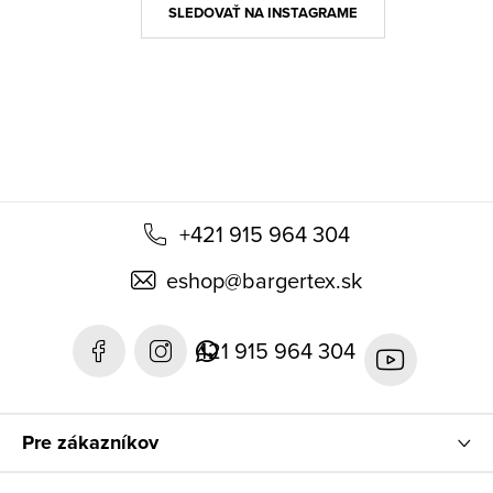
ä
SLEDOVAŤ NA INSTAGRAME
t
i
e
+421 915 964 304
eshop
@
bargertex.sk
421 915 964 304
Pre zákazníkov