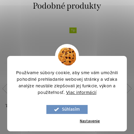
Tip
Používame súbory cookie, aby sme vám umožnili
pohodlné prehliadanie webovej stránky a vďaka
analýze neustále zlepšovali jej funkcie, výkon a
použiteľnosť.
Viac informácií
Tričkovina s lycrou - Oranžová
Tričkovina jednofarebná -
Súhlasím
marhuľová
Červená
Nastavenie
6,50 €
5,50 €