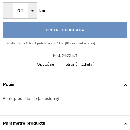
Jednotková
bm
cena:
PRIDAŤ DO KOŠÍKA
Hľadáte VZORKU? Objednajte si 0,1 bm (10 cm v šírke látky).
Kód:
2623571
Opýtať sa
Strážiť
Zdieľať
Popis
Popis produktu nie je dostupný
Parametre produktu