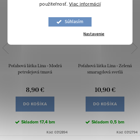
použiteľnosť.
Viac informácií
Súhlasím
Nastavenie
Poťahová látka Lina - Modrá
Poťahová látka Lina - Zelená
petrolejová tmavá
smaragdová svetlá
8,90 €
10,90 €
DO KOŠÍKA
DO KOŠÍKA
Skladom
17,4 bm
Skladom
0,5 bm
Kód:
0312894
Kód:
0312794