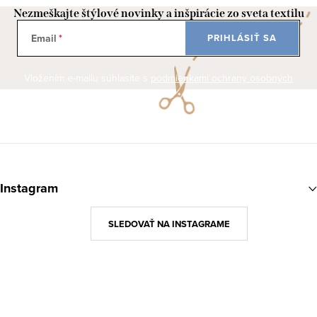
Nezmeškajte štýlové novinky a inšpirácie zo sveta textilu
Email
PRIHLÁSIŤ SA
Vložením e-mailu súhlasíte s
podmienkami ochrany osobných
údajov
Z
á
Instagram
p
ä
SLEDOVAŤ NA INSTAGRAME
t
i
e