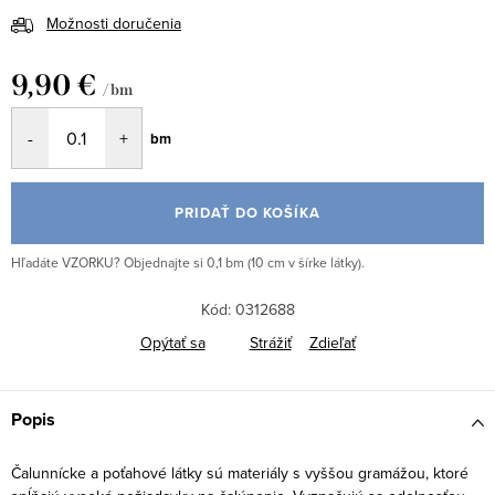
Možnosti doručenia
9,90 €
/ bm
Jednotková
bm
cena:
PRIDAŤ DO KOŠÍKA
Hľadáte VZORKU? Objednajte si 0,1 bm (10 cm v šírke látky).
Kód:
0312688
Opýtať sa
Strážiť
Zdieľať
Popis
Čalunnícke a poťahové látky sú materiály s vyššou gramážou, ktoré