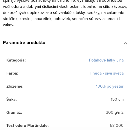
spĺňajú vysoké požiadavky na čalúnenie. Vyznačujú sa odolnosťou
voči oderu a dobrými čistiacimi vlastnosťami. Ideálne na šitie závesov,
dekoračných doplnkov, ako sú vankúše, tašky, sedáky, na čalúnenie
stoličiek, kresiel, taburetiek, pohoviek, sedacích súprav a sedacích
vakov.
Parametre produktu
Kategória
:
Poťahové látky Lina
Farba
:
Hnedá - sivá svetlá
Zloženie
:
100% polyester
Šírka
:
150 cm
Gramáž
:
300 g/m2
Test oderu Martindale
:
58 000