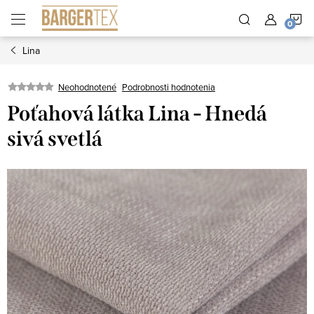
Prejsť
N
na
obsah
Lina
K
Neohodnotené
Podrobnosti hodnotenia
Poťahová látka Lina - Hnedá
sivá svetlá