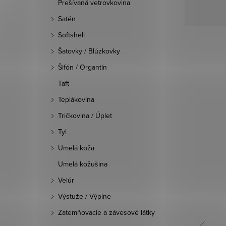
Prešívaná vetrovkovina
Satén
Softshell
Šatovky / Blúzkovky
Šifón / Organtín
Taft
Teplákovina
Tričkovina / Úplet
Tyl
Umelá koža
Umelá kožušina
Velúr
Výstuže / Výplne
Zatemňovacie a závesové látky