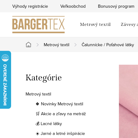
Prejsť
Výhody registrácie
Veľkoobchod
Bonusový program
na
obsah
Metrový textil
Závesy 
Metrový textil
Čalunnícke / Poťahové látky
Domov
B
Preskočiť
Kategórie
o
kategórie
č
Metrový textil
n
🍀 Novinky Metrový textil
🛒 Akcie a zľavy na metráž
ý
💰 Lacné látky
p
☀️ Jarné a letné inšpirácie