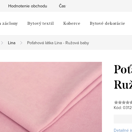
Hodnotenie obchodu
Často kladené otázky
Moja objed
a záclony
Bytový textil
Koberce
Bytové dekorácie
Lina
Poťahová látka Lina - Ružová baby
Poť
Ruž
Kód:
0312
Detailné 