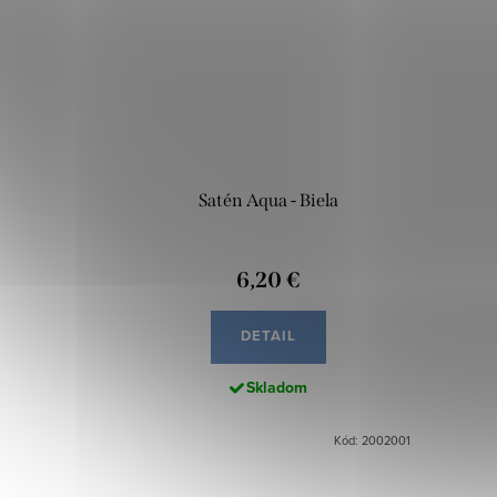
Satén Aqua - Biela
6,20 €
DETAIL
Skladom
Kód: 2002001