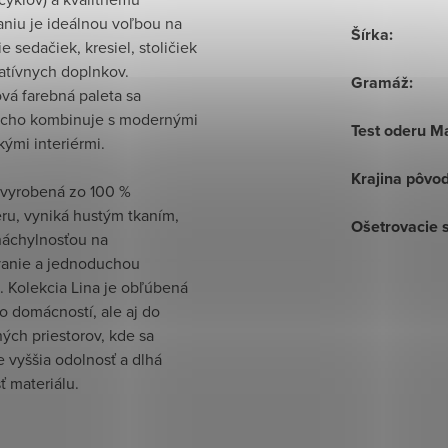
aniu je ideálnou voľbou na
Šírka
:
e sedačiek, kresiel, stoličiek
atívnych doplnkov.
Gramáž
:
vá farebná paleta sa
cho kombinuje s modernými
Test oderu M
ckými interiérmi.
Krajina pôvo
e vyrobená zo 100 %
ru, vyniká hustým tkaním,
Ošetrovacie 
náchylnosťou na
anie a jednoduchou
 Kolekcia Lina je obľúbená
o domácností, ale aj do
ých priestorov, kde sa
 vyššia odolnosť a dlhá
ť materiálu.