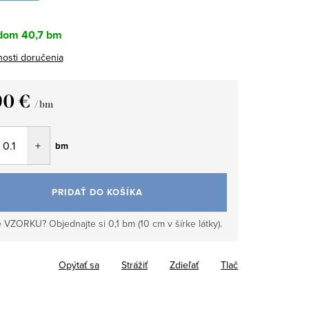
dom
40,7 bm
osti doručenia
90 €
/ bm
tková
bm
PRIDAŤ DO KOŠÍKA
 VZORKU? Objednajte si 0,1 bm (10 cm v šírke látky).
Opýtať sa
Strážiť
Zdieľať
Tlač