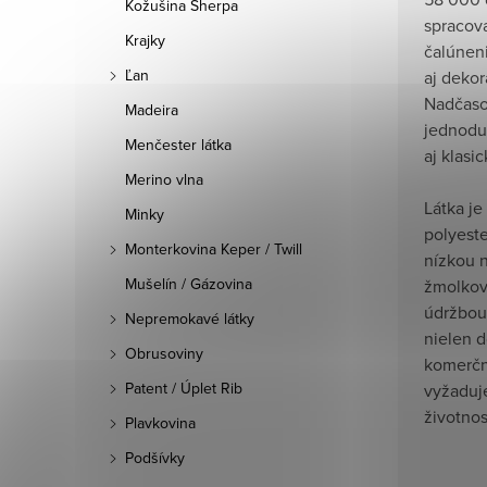
Kožušina Sherpa
spracov
Krajky
čalúneni
Ľan
aj dekor
Nadčaso
Madeira
jednodu
Menčester látka
aj klasi
Merino vlna
Látka j
Minky
polyeste
Monterkovina Keper / Twill
nízkou 
Mušelín / Gázovina
žmolkov
údržbou.
Nepremokavé látky
nielen d
Obrusoviny
komerčn
Patent / Úplet Rib
vyžaduje
životnos
Plavkovina
Podšívky