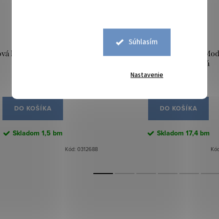
Súhlasím
vá látka Lina - Hnedá sivá
Poťahová látka Lina - Mo
svetlá
petrolejová tmavá
Nastavenie
9,90 €
8,90 €
DO KOŠÍKA
DO KOŠÍKA
Skladom
1,5 bm
Skladom
17,4 bm
Kód:
0312688
Kó