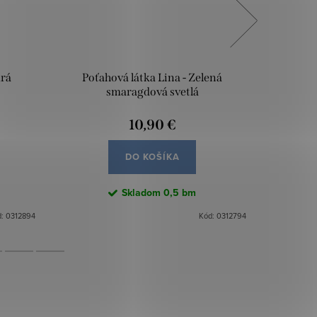
drá
Poťahová látka Lina - Zelená
Poťa
smaragdová svetlá
10,90 €
DO KOŠÍKA
Skladom
0,5 bm
d:
0312894
Kód:
0312794