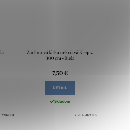
la
Záclonová látka nekrčivá Krep v.
300 cm - Biela
7,50 €
DETAIL
Skladom
: 1204001
Kód: 45463313S