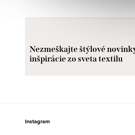
Nezmeškajte štýlové novink
inšpirácie zo sveta textilu
Z
á
Instagram
p