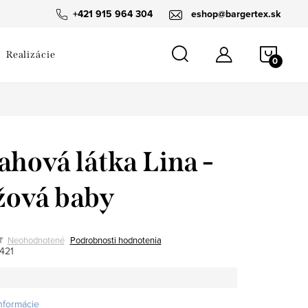
návka
+421 915 964 304
eshop@bargertex.sk
NÁKU
Realizácie
KOŠÍ
ahová látka Lina -
ová baby
Neohodnotené
Podrobnosti hodnotenia
421
informácie