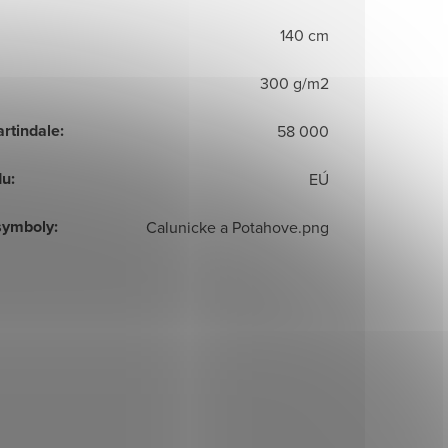
140 cm
300 g/m2
artindale
:
58 000
du
:
EÚ
symboly
:
Calunicke a Potahove.png