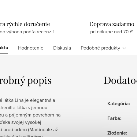
ra rýchle doručenie
Doprava zadarmo
top výhoda podľa recenzií
pri nákupe nad 70 €
uktu
Hodnotenie
Diskusia
Podobné produkty
robný popis
Dodato
 látka Lina je elegantná a
Kategória
:
henille látka s jemnou
rou a príjemným povrchom na
Farba
:
ďaka svojej vysokej
i proti oderu (Martindale až
Zloženie
:
cyklov) a kvalitnému