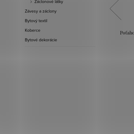
Záclonové látky
Závesy a záclony
Bytový textil
Koberce
ená
Poťahová látka Lina - Ružová
Poťaho
malinová
Bytové dekorácie
10,90 €
DO KOŠÍKA
Skladom
209,8 bm
:
03127941
Kód:
0312469