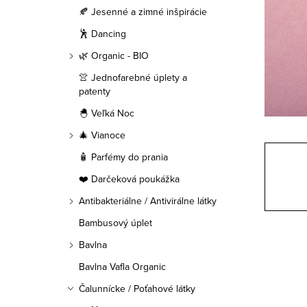
a
🍂 Jesenné a zimné inšpirácie
n
🕺 Dancing
e
🌿 Organic - BIO
👚 Jednofarebné úplety a
l
patenty
🐣 Veľká Noc
🎄 Vianoce
🧴 Parfémy do prania
❤️ Darčeková poukážka
Antibakteriálne / Antivirálne látky
Bambusový úplet
Bavlna
Bavlna Vafla Organic
Čalunnícke / Poťahové látky