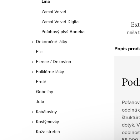
Lina
Zamat Velvet
Zamat Velvet Digital
Ext
Poťahový plyš Bonekal
naša 
Dekoračné látky
Popis prod
Filc
Fleece / Dekovina
Folklórne látky
Pod
Froté
Gobelíny
Juta
Poťahová
odolná c
Kabátoviny
štruktú
Kostýmovky
dotyk. V
Koža stretch
odolnost
58 000 