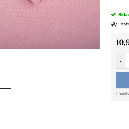
Skla
Možn
10,
Jedno
cena:
Hľadáte