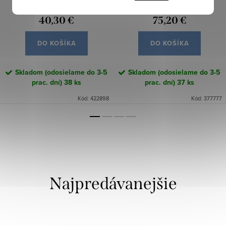
40,30 €
75,20 €
DO KOŠÍKA
DO KOŠÍKA
Skladom (odosielame do 3-5
Skladom (odosielame do 3-5
prac. dní)
38 ks
prac. dní)
37 ks
Kód:
422898
Kód:
377777
Najpredávanejšie