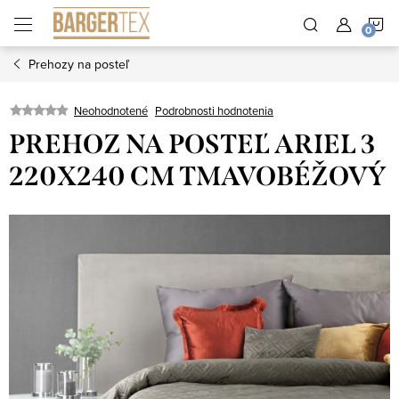
Prejsť
N
na
obsah
Prehozy na posteľ
K
Neohodnotené
Podrobnosti hodnotenia
PREHOZ NA POSTEĽ ARIEL 3
220X240 CM TMAVOBÉŽOVÝ