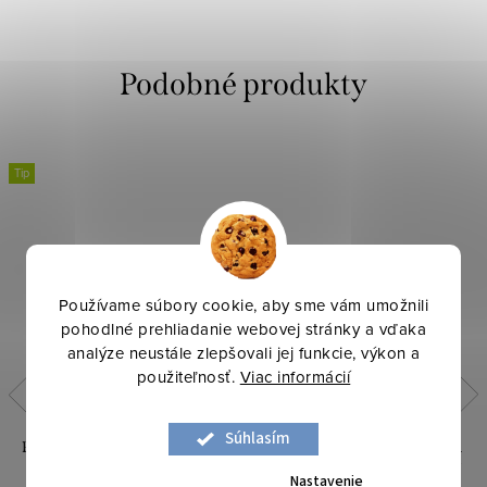
Tip
Používame súbory cookie, aby sme vám umožnili
pohodlné prehliadanie webovej stránky a vďaka
analýze neustále zlepšovali jej funkcie, výkon a
použiteľnosť.
Viac informácií
Súhlasím
PREHOZ D91 ROSA 170 X 210
PREHOZ NA POSTEĽ SOFIA
CM BIELY
230X260 CM STRIEBORNÝ
Nastavenie