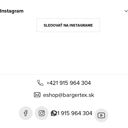
á
Instagram
p
ä
SLEDOVAŤ NA INSTAGRAME
t
i
e
+421 915 964 304
eshop
@
bargertex.sk
421 915 964 304