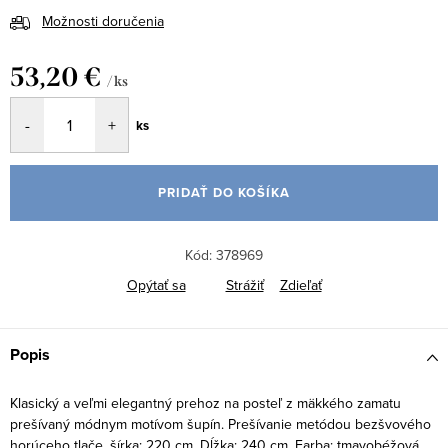
Možnosti doručenia
53,20 €
/ ks
Jednotková
ks
cena:
PRIDAŤ DO KOŠÍKA
Kód:
378969
Opýtať sa
Strážiť
Zdieľať
Popis
Klasický a veľmi elegantný prehoz na posteľ z mäkkého zamatu
prešívaný módnym motívom šupín. Prešívanie metódou bezšvového
horúceho tlače. šírka: 220 cm, Dĺžka: 240 cm, Farba: tmavobéžová,