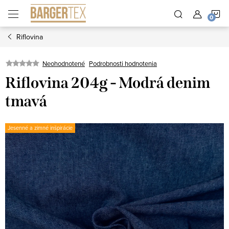
Prejsť
N
na
obsah
Riflovina
K
Neohodnotené
Podrobnosti hodnotenia
Riflovina 204g - Modrá denim
tmavá
Jesenné a zimné inšpirácie