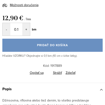
Možnosti doručenia
12,90 €
/ bm
Jednotková
bm
cena:
PRIDAŤ DO KOŠÍKA
Hľadáte VZORKU? Objednajte si 0,1 bm (10 cm v šírke látky).
Kód:
1917889
Opýtať sa
Strážiť
Zdieľať
Popis
Džínsovina, riflovina alebo tiež denim, to všetko predstavuje