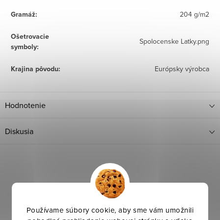
Gramáž
:
204 g/m2
Ošetrovacie
Spolocenske Latky.png
symboly
:
Krajina pôvodu
:
Európsky výrobca
Hodnotenie
Diskusia
Používame súbory cookie, aby sme vám umožnili