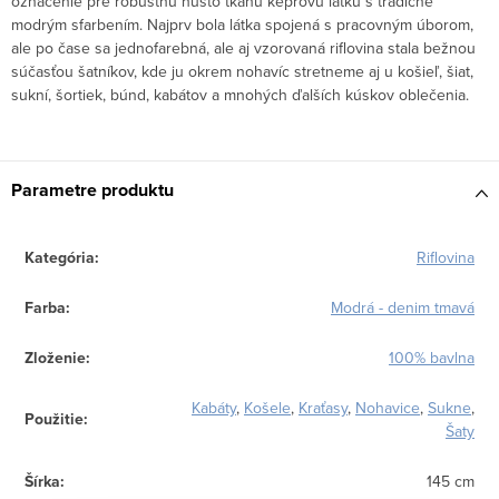
označenie pre robustnú husto tkanú keprovú látku s tradične
modrým sfarbením. Najprv bola látka spojená s pracovným úborom,
ale po čase sa jednofarebná, ale aj vzorovaná riflovina stala bežnou
súčasťou šatníkov, kde ju okrem nohavíc stretneme aj u košieľ, šiat,
sukní, šortiek, búnd, kabátov a mnohých ďalších kúskov oblečenia.
Parametre produktu
Kategória
:
Riflovina
Farba
:
Modrá - denim tmavá
Zloženie
:
100% bavlna
Kabáty
,
Košele
,
Kraťasy
,
Nohavice
,
Sukne
,
Použitie
:
Šaty
Šírka
:
145 cm