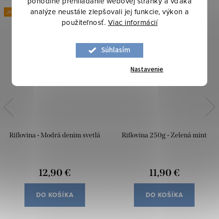
pohodlné prehliadanie webovej stránky a vďaka
analýze neustále zlepšovali jej funkcie, výkon a
Jesenné a zimné inšpirácie
Letné inšpirácie
použiteľnosť.
Viac informácií
Súhlasím
Nastavenie
Riflovina - Modrá denim svetlá
Riflovina 250g - Zelená mint
12,90 €
11,90 €
DO KOŠÍKA
DO KOŠÍKA