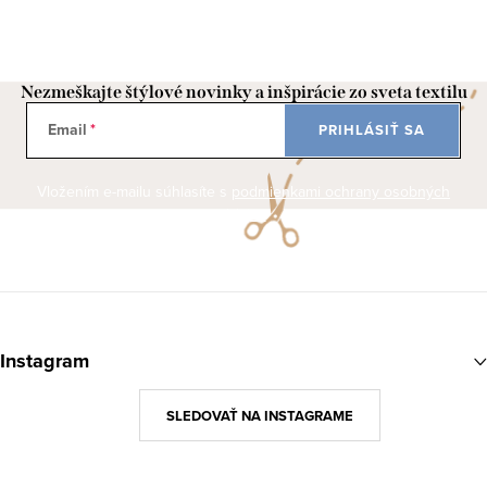
Nezmeškajte štýlové novinky a inšpirácie zo sveta textilu
Email
PRIHLÁSIŤ SA
Vložením e-mailu súhlasíte s
podmienkami ochrany osobných
údajov
Z
á
Instagram
p
ä
SLEDOVAŤ NA INSTAGRAME
t