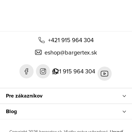
i
e
+421 915 964 304
eshop
@
bargertex.sk
421 915 964 304
Pre zákazníkov
Blog
Copyright 2026
bargertex.sk
. Všetky práva vyhradené.
Upraviť