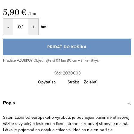
5,90 €
/ bm
Jednotková
bm
cena:
PRIDAŤ DO KOŠÍKA
Hľadáte VZORKU? Objednajte si 0,1 bm (10 cm v šírke látky).
Kód:
2030003
Opýtať sa
Strážiť
Zdieľať
Popis
Satén Luxia od európskeho výrobcu, je pevnejšia tkanina v atlasovej
väzbe s vysokým leskom na lícnej strane, z rubovej strany je matná.
Látka je príjemná na dotyk a chladivá. Ideálna nielen na šitie