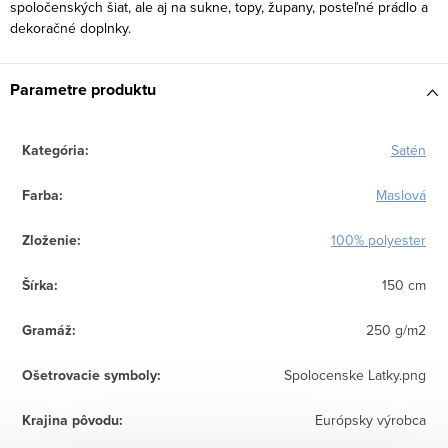
spoločenských šiat, ale aj na sukne, topy, župany, posteľné prádlo a
dekoračné doplnky.
Parametre produktu
Kategória
:
Satén
Farba
:
Maslová
Zloženie
:
100% polyester
Šírka
:
150 cm
Gramáž
:
250 g/m2
Ošetrovacie symboly
:
Spolocenske Latky.png
Krajina pôvodu
:
Európsky výrobca