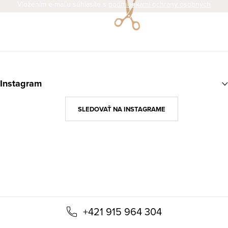
Vložením e-mailu súhlasíte s
podmienkami ochrany osobných
údajov
Z
á
Instagram
p
ä
SLEDOVAŤ NA INSTAGRAME
t
i
e
+421 915 964 304