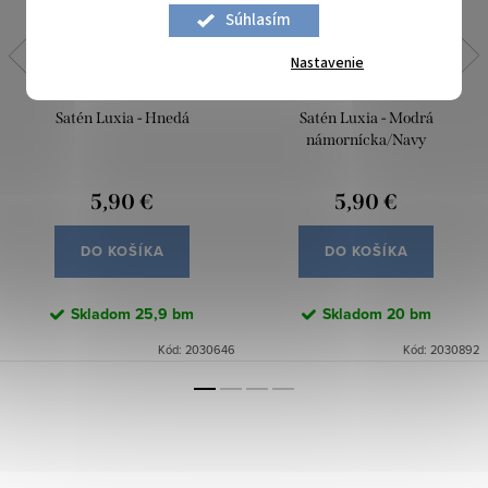
Súhlasím
Nastavenie
Satén Luxia - Hnedá
Satén Luxia - Modrá
námornícka/Navy
5,90 €
5,90 €
DO KOŠÍKA
DO KOŠÍKA
Skladom
25,9 bm
Skladom
20 bm
Kód:
2030646
Kód:
2030892