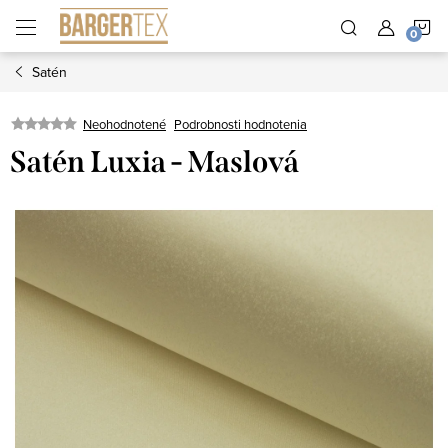
Prejsť
N
na
obsah
Satén
K
Neohodnotené
Podrobnosti hodnotenia
Satén Luxia - Maslová