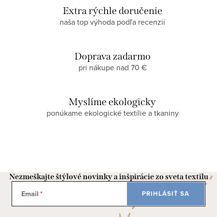
Extra rýchle doručenie
naša top výhoda podľa recenzií
Doprava zadarmo
pri nákupe nad 70 €
Myslíme ekologicky
ponúkame ekologické textílie a tkaniny
Nezmeškajte štýlové novinky a inšpirácie zo sveta textilu
Email
PRIHLÁSIŤ SA