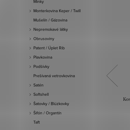
Minky
Monterkovina Keper / Twill
Mušelín / Gázovina
Nepremokavé látky
Obrusoviny
Patent / Úplet Rib
Plavkovina
Podšívky
Prešívaná vetrovkovina
Satén
Softshell
bežová
Kostýmovka Karélia - Červená
Kos
Šatovky / Blúzkovky
paprika
Šifón / Organtín
9,90 €
Taft