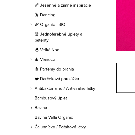
a
🍂 Jesenné a zimné inšpirácie
n
🕺 Dancing
e
🌿 Organic - BIO
👚 Jednofarebné úplety a
l
patenty
🐣 Veľká Noc
🎄 Vianoce
🧴 Parfémy do prania
❤️ Darčeková poukážka
Antibakteriálne / Antivirálne látky
Bambusový úplet
Bavlna
Bavlna Vafla Organic
Čalunnícke / Poťahové látky