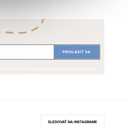
PRIHLÁSIŤ SA
ilu súhlasíte s
podmienkami ochrany osobných
údajov
SLEDOVAŤ NA INSTAGRAME