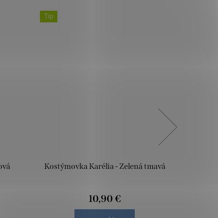
Tip
ová
Kostýmovka Karélia - Zelená tmavá
Kostýmov
10,90 €