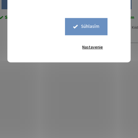
DO KOŠÍKA
DO KOŠÍKA
Skladom
44,95 bm
Skladom
30,05 bm
Súhlasím
Kód:
0704981
Kód
Nastavenie