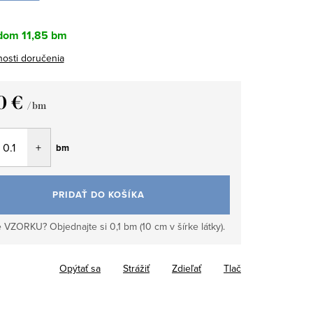
dom
11,85 bm
osti doručenia
0 €
/ bm
tková
bm
PRIDAŤ DO KOŠÍKA
 VZORKU? Objednajte si 0,1 bm (10 cm v šírke látky).
Opýtať sa
Strážiť
Zdieľať
Tlač