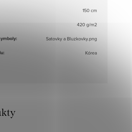
150 cm
420 g/m2
symboly
:
Satovky a Bluzkovky.png
du
:
Kórea