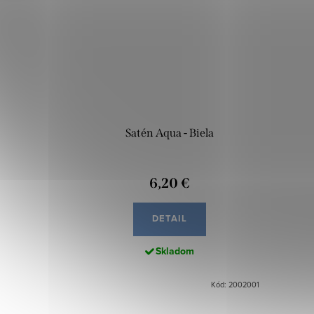
Satén Aqua - Biela
6,20 €
DETAIL
Skladom
Kód: 2002001