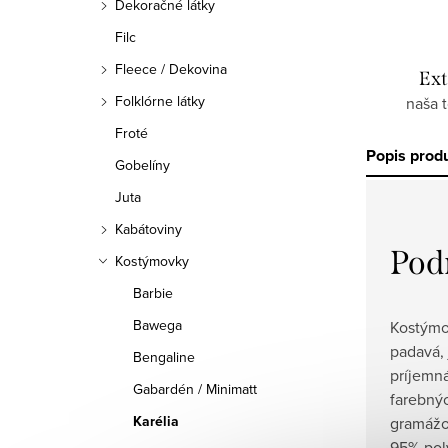
Dekoračné látky
Filc
Fleece / Dekovina
Ext
Folklórne látky
naša 
Froté
Popis prod
Gobelíny
Juta
Kabátoviny
Pod
Kostýmovky
Barbie
Bawega
Kostýmov
padavá, 
Bengaline
príjemná
Gabardén / Minimatt
farebný
Karélia
gramážo
95% poly