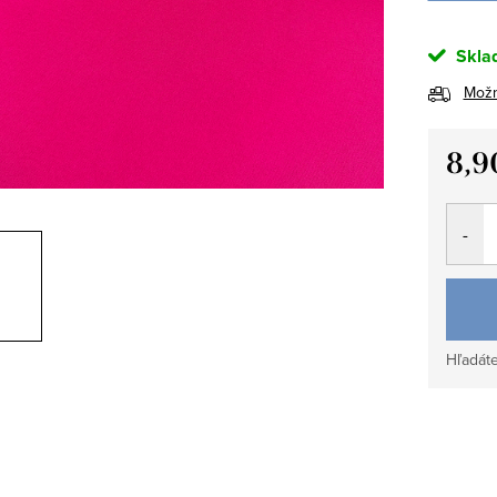
Skla
Možn
8,9
Jedno
cena:
Hľadáte