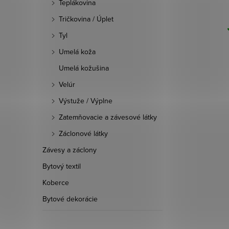
Teplákovina
DO KOŠÍKA
Tričkovina / Úplet
Skladom
37,3 bm
Tyl
:
0704690
Kód:
0704572
Umelá koža
Umelá kožušina
Velúr
Výstuže / Výplne
Zatemňovacie a závesové látky
Záclonové látky
Závesy a záclony
Bytový textil
Koberce
Bytové dekorácie