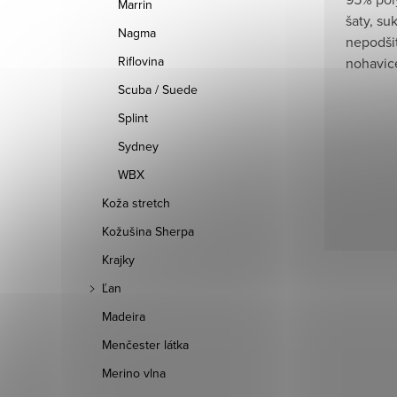
Marrin
šaty, su
Nagma
nepodšit
Riflovina
nohavice
Scuba / Suede
Splint
Sydney
WBX
Koža stretch
Kožušina Sherpa
Krajky
Ľan
Madeira
Menčester látka
Merino vlna