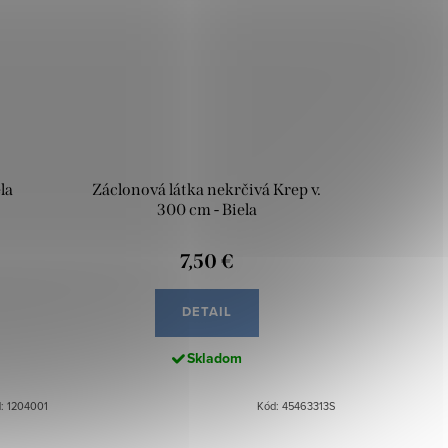
la
Záclonová látka nekrčivá Krep v.
300 cm - Biela
7,50 €
DETAIL
Skladom
: 1204001
Kód: 45463313S