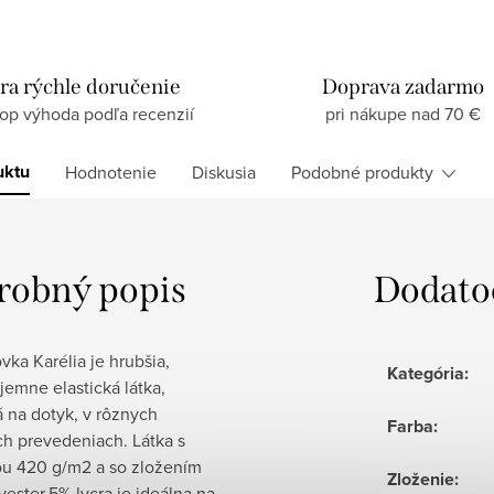
ra rýchle doručenie
Doprava zadarmo
top výhoda podľa recenzií
pri nákupe nad 70 €
uktu
Hodnotenie
Diskusia
Podobné produkty
robný popis
Dodato
ka Karélia je hrubšia,
Kategória
:
jemne elastická látka,
 na dotyk, v rôznych
Farba
:
ch prevedeniach. Látka s
u 420 g/m2 a so zložením
Zloženie
:
ester,5% lycra je ideálna na