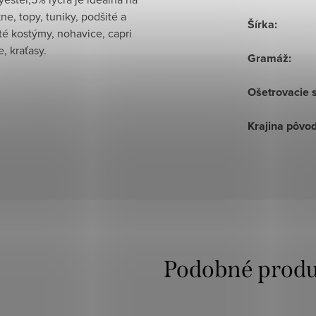
kne, topy, tuniky, podšité a
Šírka
:
é kostýmy, nohavice, capri
, kraťasy.
Gramáž
:
Ošetrovacie 
Krajina pôvo