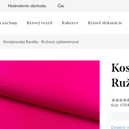
Hodnotenie obchodu
Často kladené otázky
Moja objed
a záclony
Bytový textil
Koberce
Bytové dekorácie
Kostýmovka Karélia - Ružová cyklaménová
Kos
Ru
Kód:
070
Detailné 