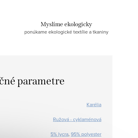
Myslíme ekologicky
ponúkame ekologické textílie a tkaniny
čné parametre
Karélia
Ružová - cyklaménová
5% lycra
,
95% polyester