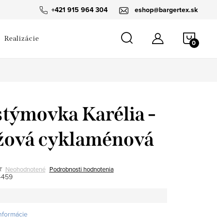
návka
+421 915 964 304
eshop@bargertex.sk
NÁKU
Realizácie
KOŠÍ
týmovka Karélia -
žová cyklaménová
Neohodnotené
Podrobnosti hodnotenia
4459
informácie