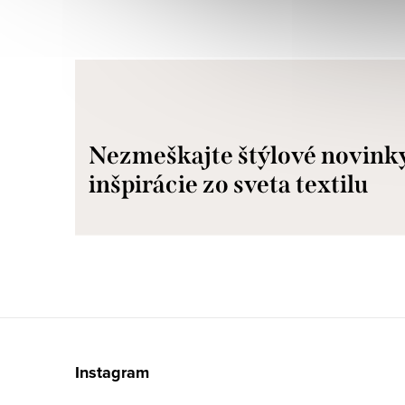
Nezmeškajte štýlové novink
inšpirácie zo sveta textilu
Z
á
Instagram