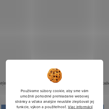
týmovka Karélia - Sivá
Kostýmovka Karélia - Ruž
magenta
Používame súbory cookie, aby sme vám
umožnili pohodlné prehliadanie webovej
10,90 €
9,90 €
stránky a vďaka analýze neustále zlepšovali jej
funkcie, výkon a použiteľnosť.
Viac informácií