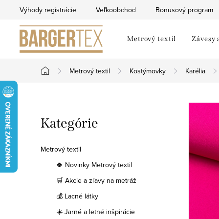
Prejsť
Výhody registrácie
Veľkoobchod
Bonusový program
na
obsah
Metrový textil
Závesy 
Metrový textil
Kostýmovky
Karélia
Domov
B
Preskočiť
Kategórie
o
kategórie
č
Metrový textil
n
🍀 Novinky Metrový textil
🛒 Akcie a zľavy na metráž
ý
💰 Lacné látky
p
☀️ Jarné a letné inšpirácie