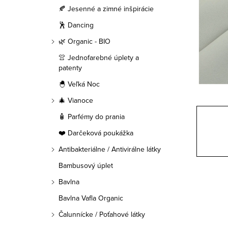
a
🍂 Jesenné a zimné inšpirácie
n
🕺 Dancing
e
🌿 Organic - BIO
👚 Jednofarebné úplety a
l
patenty
🐣 Veľká Noc
🎄 Vianoce
🧴 Parfémy do prania
❤️ Darčeková poukážka
Antibakteriálne / Antivirálne látky
Bambusový úplet
Bavlna
Bavlna Vafla Organic
Čalunnícke / Poťahové látky