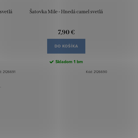
svetlá
Šatovka Mile - Hnedá camel svetlá
Šatov
7,90 €
DO KOŠÍKA
Skladom
1 bm
d:
2126691
Kód:
2126690