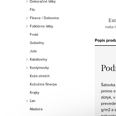
Dekoračné látky
Filc
Fleece / Dekovina
Ext
Folklórne látky
naša 
Froté
Popis prod
Gobelíny
Juta
Kabátoviny
Pod
Kostýmovky
Koža stretch
Kožušina Sherpa
Šatovka 
jemne el
Krajky
dotyk, 
Ľan
prevede
Madeira
g/m2 a 
polyeste