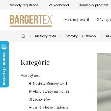
Prejsť
Výhody registrácie
Veľkoobchod
Bonusový program
na
obsah
Metrový textil
Závesy 
Metrový textil
Šatovky / Blúzkovky
Mil
Domov
B
Preskočiť
Kategórie
o
kategórie
č
Metrový textil
n
🍀 Novinky Metrový textil
🛒 Akcie a zľavy na metráž
ý
💰 Lacné látky
p
☀️ Jarné a letné inšpirácie