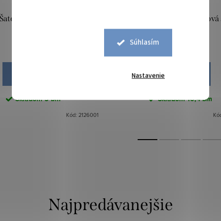
Šatovka Mile - Biela
Šatovka Mile - Hnedá béžová 
Súhlasím
7,90 €
7,90 €
DO KOŠÍKA
DO KOŠÍKA
Nastavenie
Skladom
5 bm
Skladom
16,4 bm
Kód:
2126001
Kó
Najpredávanejšie