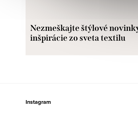
Nezmeškajte štýlové novink
inšpirácie zo sveta textilu
Z
á
Instagram
p
ä
t