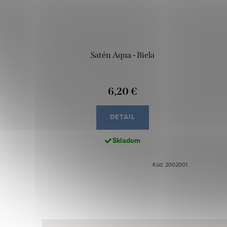
Satén Aqua - Biela
6,20 €
DETAIL
Skladom
Kód: 2002001