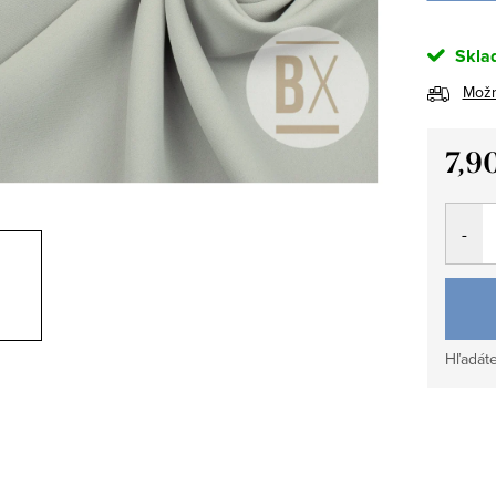
Skla
Možn
7,9
Jedno
cena:
Hľadáte