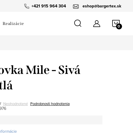
návka
+421 915 964 304
eshop@bargertex.sk
NÁKU
Realizácie
KOŠÍ
ovka Mile - Sivá
tlá
Neohodnotené
Podrobnosti hodnotenia
976
informácie