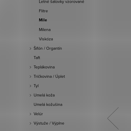
Letné šatovky vzorované
Flitre
Mile
Milena
Viskóza
Šifón / Organtín
Taft
Teplákovina
Tričkovina / Úplet
Tyl
Umelá koža
Umelá kožušina
Velúr
Výstuže / Výplne