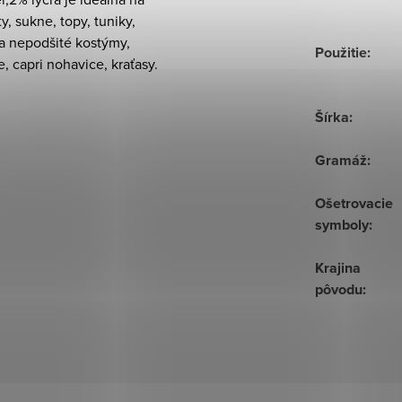
ty, sukne, topy, tuniky,
a nepodšité kostýmy,
Použitie
:
, capri nohavice, kraťasy.
Šírka
:
Gramáž
:
Ošetrovacie
symboly
:
Krajina
pôvodu
: