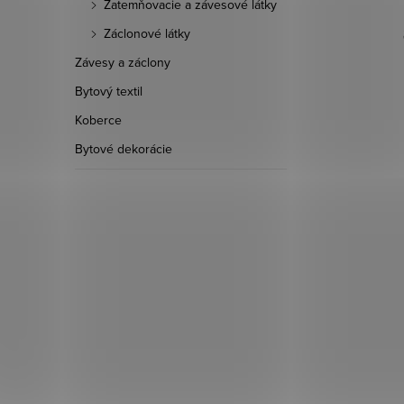
Zatemňovacie a závesové látky
Záclonové látky
svetlá
Šatovka Mile - Červená svetlá
Závesy a záclony
Bytový textil
7,90 €
Koberce
DO KOŠÍKA
Bytové dekorácie
Skladom
1,15 bm
d:
2126690
Kód:
2126571