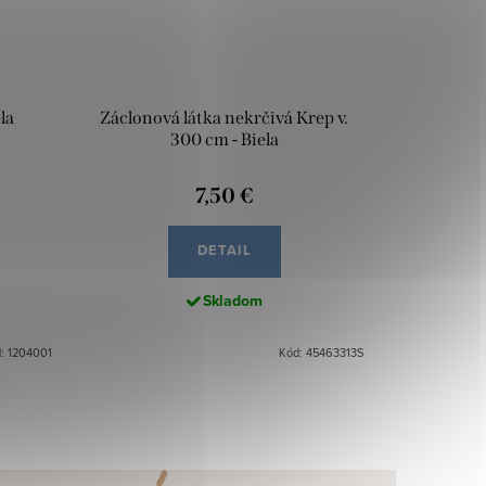
la
Záclonová látka nekrčivá Krep v.
300 cm - Biela
7,50 €
DETAIL
Skladom
: 1204001
Kód: 45463313S