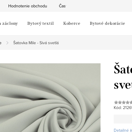
Hodnotenie obchodu
Často kladené otázky
Moja objed
a záclony
Bytový textil
Koberce
Bytové dekorácie
e
Šatovka Mile - Sivá svetlá
Šat
sve
Kód:
2126
Detailné 