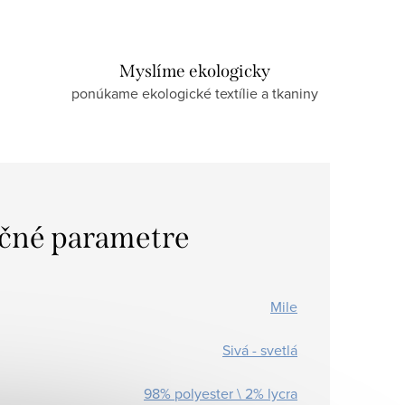
Myslíme ekologicky
ponúkame ekologické textílie a tkaniny
čné parametre
Mile
Sivá - svetlá
98% polyester \ 2% lycra