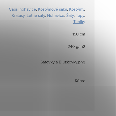
Capri nohavice
,
Kostýmové saká
,
Kostýmy
,
Kraťasy
,
Letné šaty
,
Nohavice
,
Šaty
,
Topy
,
Tuniky
150 cm
240 g/m2
Satovky a Bluzkovky.png
Kórea