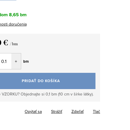
dom
8,65 bm
osti doručenia
0 €
/ bm
tková
bm
PRIDAŤ DO KOŠÍKA
 VZORKU? Objednajte si 0,1 bm (10 cm v šírke látky).
Opýtať sa
Strážiť
Zdieľať
Tlač