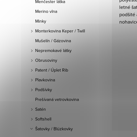
Menčester látka
letné ša
Merino vlna
podšité 
Minky
nohavice
Monterkovina Keper / Twill
Mušelín / Gázovina
Nepremokavé látky
Obrusoviny
Patent / Úplet Rib
Plavkovina
Podšívky
Prešívaná vetrovkovina
Satén
Softshell
Šatovky / Blúzkovky