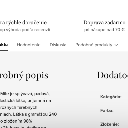
ra rýchle doručenie
Doprava zadarmo
top výhoda podľa recenzií
pri nákupe nad 70 €
uktu
Hodnotenie
Diskusia
Podobné produkty
robný popis
Dodato
Mile je splývavá, padavá,
Kategória
:
astická látka, príjemná na
v rôznych farebných
Farba
:
niach. Látka s gramážou 240
so zložením 98%
Zloženie
:
r,2% lycra je ideálna na