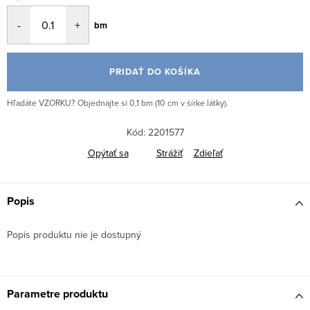
Jednotková
bm
cena:
PRIDAŤ DO KOŠÍKA
Hľadáte VZORKU? Objednajte si 0,1 bm (10 cm v šírke látky).
Kód:
2201577
Opýtať sa
Strážiť
Zdieľať
Popis
Popis produktu nie je dostupný
Parametre produktu