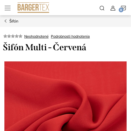
Prejsť
N
na
obsah
Šifón
K
Neohodnotené
Podrobnosti hodnotenia
Šifón Multi - Červená