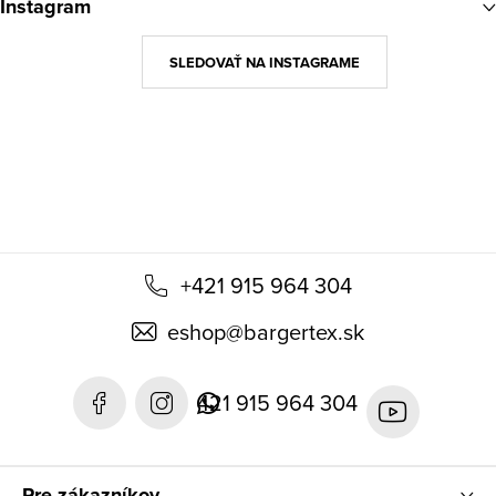
Instagram
p
ä
SLEDOVAŤ NA INSTAGRAME
t
i
e
+421 915 964 304
eshop
@
bargertex.sk
421 915 964 304
Pre zákazníkov