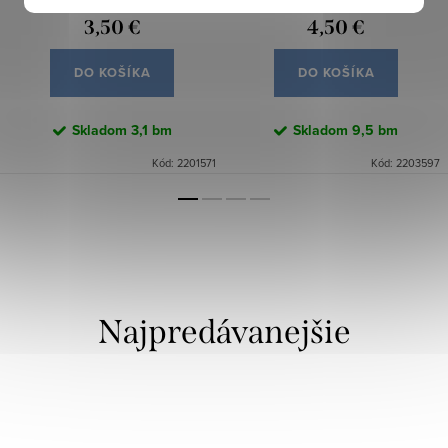
3,50 €
4,50 €
DO KOŠÍKA
DO KOŠÍKA
Skladom
3,1 bm
Skladom
9,5 bm
Kód:
2201571
Kód:
2203597
Najpredávanejšie