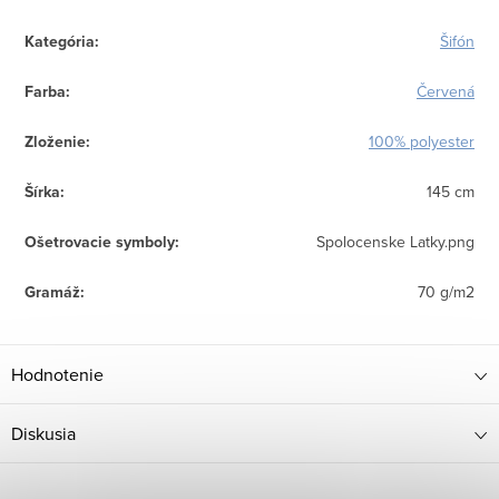
Kategória
:
Šifón
Farba
:
Červená
Zloženie
:
100% polyester
Šírka
:
145 cm
Ošetrovacie symboly
:
Spolocenske Latky.png
Gramáž
:
70 g/m2
Hodnotenie
Diskusia