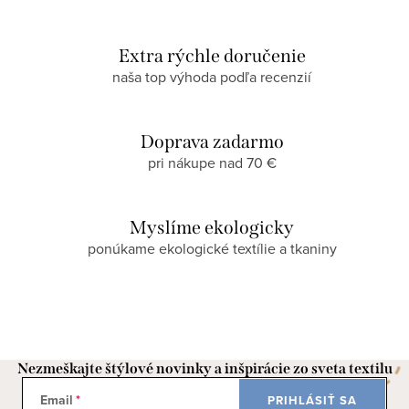
Extra rýchle doručenie
naša top výhoda podľa recenzií
Doprava zadarmo
pri nákupe nad 70 €
Myslíme ekologicky
ponúkame ekologické textílie a tkaniny
Nezmeškajte štýlové novinky a inšpirácie zo sveta textilu
Email
PRIHLÁSIŤ SA