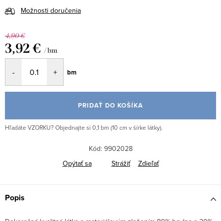
Možnosti doručenia
4,90 €
3,92 €
/ bm
Jednotková
bm
cena:
PRIDAŤ DO KOŠÍKA
Hľadáte VZORKU? Objednajte si 0,1 bm (10 cm v šírke látky).
Kód:
9902028
Opýtať sa
Strážiť
Zdieľať
Popis