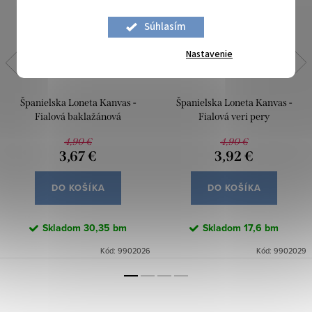
Súhlasím
Nastavenie
Španielska Loneta Kanvas -
Španielska Loneta Kanvas -
Fialová baklažánová
Fialová veri pery
4,90 €
4,90 €
3,67 €
3,92 €
DO KOŠÍKA
DO KOŠÍKA
Skladom
30,35 bm
Skladom
17,6 bm
Kód:
9902026
Kód:
9902029