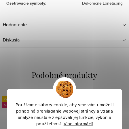
Ošetrovacie symboly
:
Dekoracne Loneta.png
Hodnotenie
Diskusia
Výpredaj
Výpredaj
Používame súbory cookie, aby sme vám umožnili
-25 %
-20 %
pohodlné prehliadanie webovej stránky a vďaka
analýze neustále zlepšovali jej funkcie, výkon a
použiteľnosť.
Viac informácií