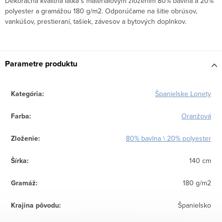
Dekoračná kvalitná látka s materiálovým zložením 80% bavlna a 20%
polyester a gramážou 180 g/m2. Odporúčame na šitie obrúsov,
vankúšov, prestieraní, tašiek, závesov a bytových doplnkov.
Parametre produktu
Kategória
:
Španielske Lonety
Farba
:
Oranžová
Zloženie
:
80% bavlna \ 20% polyester
Šírka
:
140 cm
Gramáž
:
180 g/m2
Krajina pôvodu
:
Španielsko