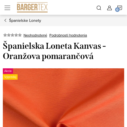
Prejsť
N
na
obsah
Španielske Lonety
K
Neohodnotené
Podrobnosti hodnotenia
Španielska Loneta Kanvas -
Oranžova pomarančová
Akcia
Výpredaj