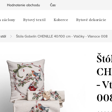
Hodnotenie obchodu
Často kladené otázky
Moja objed
a záclony
Bytový textil
Koberce
Bytové dekorácie
 stôl
Štóla Gobelín CHENILLE 40/100 cm - Vtáčiky - VIanoce 008
Štó
CH
- V
00