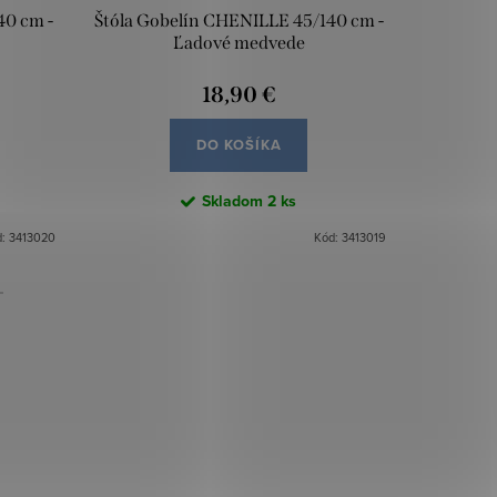
40 cm -
Štóla Gobelín CHENILLE 45/140 cm -
Štóla Go
Ľadové medvede
18,90 €
DO KOŠÍKA
Skladom
2 ks
d:
3413020
Kód:
3413019