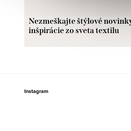
Nezmeškajte štýlové novink
inšpirácie zo sveta textilu
Z
á
Instagram
p
ä
t