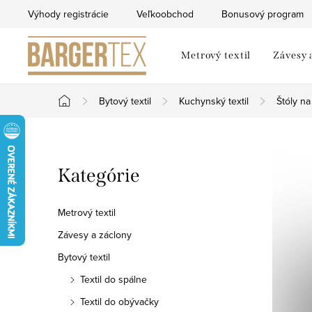
Prejsť
Výhody registrácie
Veľkoobchod
Bonusový program
na
obsah
Metrový textil
Závesy 
Bytový textil
Kuchynský textil
Štóly na
Domov
B
Preskočiť
Kategórie
o
kategórie
č
Metrový textil
n
Závesy a záclony
Bytový textil
ý
Textil do spálne
p
Textil do obývačky