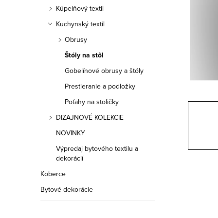
a
Kúpelňový textil
n
Kuchynský textil
e
Obrusy
Štóly na stôl
l
Gobelínové obrusy a štóly
Prestieranie a podložky
Poťahy na stoličky
DIZAJNOVÉ KOLEKCIE
NOVINKY
Výpredaj bytového textilu a
dekorácií
Koberce
Bytové dekorácie