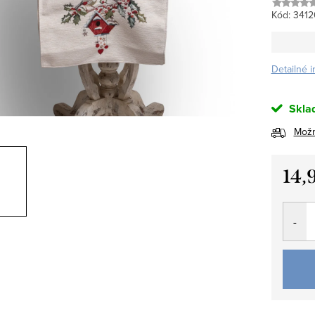
Kód:
3412
Detailné 
Skla
Možn
14,
Jedno
cena: