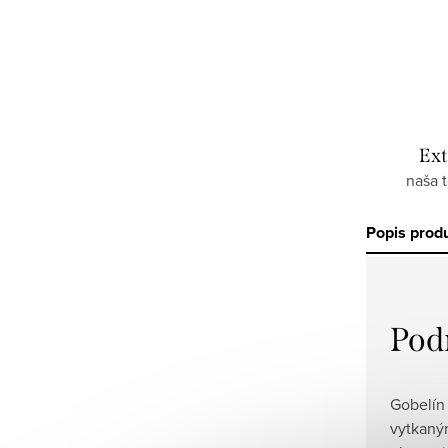
Ext
naša 
Popis prod
Pod
Gobelín 
vytkaným