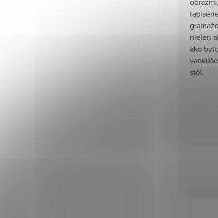
obrazmi
tapiséri
gramáž
nielen a
ako byto
vankúše,
stôl.