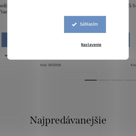
belín CHENILLE 45/140 cm -
Štóla Gobelín CHENILLE 45/1
tacik - Vianoce 008
Červený domček
Súhlasím
18,90 €
18,90 €
DO KOŠÍKA
DO KOŠÍKA
Nastavenie
Skladom
1 ks
Skladom
1 ks
Kód:
3413008
Kó
Najpredávanejšie