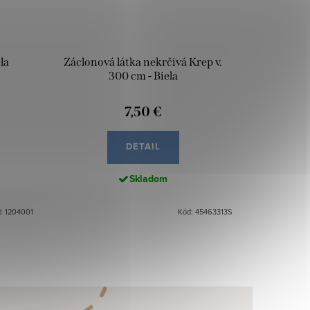
la
Záclonová látka nekrčivá Krep v.
300 cm - Biela
7,50 €
DETAIL
Skladom
: 1204001
Kód: 45463313S