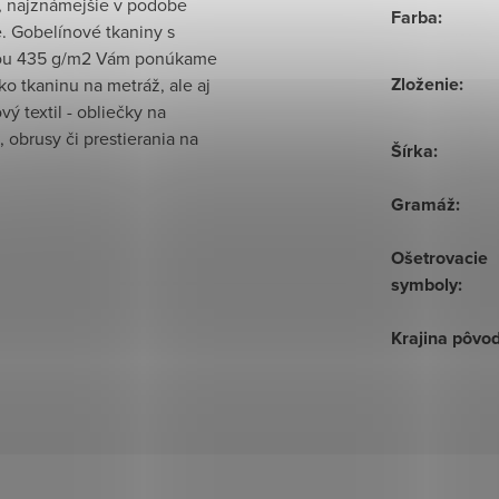
, najznámejšie v podobe
Farba
:
e. Gobelínové tkaniny s
ou 435 g/m2 Vám ponúkame
Zloženie
:
ko tkaninu na metráž, ale aj
vý textil - obliečky na
 obrusy či prestierania na
Šírka
:
Gramáž
:
Ošetrovacie
symboly
:
Krajina pôvo