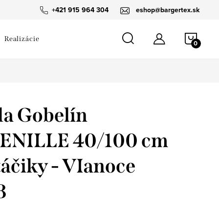
návka
+421 915 964 304
eshop@bargertex.sk
NÁKU
Realizácie
KOŠÍ
la Gobelín
ENILLE 40/100 cm
táčiky - VIanoce
8