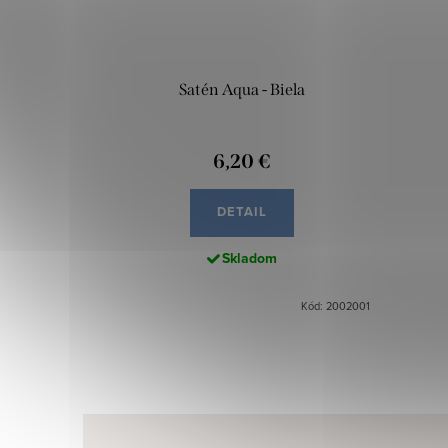
Satén Aqua - Biela
6,20 €
DETAIL
Skladom
Kód: 2002001