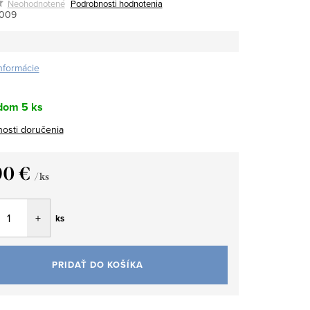
Neohodnotené
Podrobnosti hodnotenia
009
informácie
dom
5 ks
osti doručenia
90 €
/ ks
tková
ks
PRIDAŤ DO KOŠÍKA