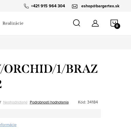
návka
+421 915 964 304
eshop@bargertex.sk
NÁKU
Realizácie
KOŠÍ
/ORCHID/1/BRAZ
2
Kód:
34184
Neohodnotené
Podrobnosti hodnotenia
informácie