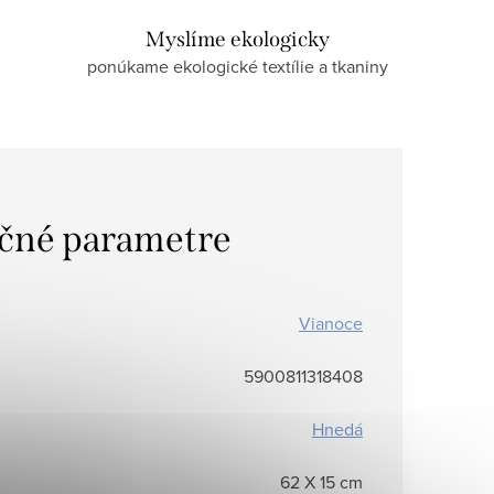
Myslíme ekologicky
ponúkame ekologické textílie a tkaniny
čné parametre
Vianoce
5900811318408
Hnedá
62 X 15 cm