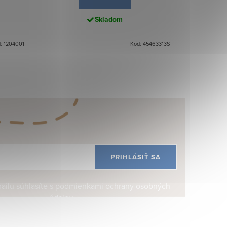
Skladom
: 1204001
Kód: 45463313S
PRIHLÁSIŤ SA
ilu súhlasíte s
podmienkami ochrany osobných
údajov