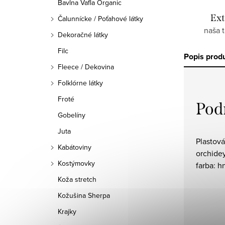
Bavlna Vafla Organic
Ext
Čalunnícke / Poťahové látky
naša 
Dekoračné látky
Filc
Popis prod
Fleece / Dekovina
Folklórne látky
Froté
Pod
Gobelíny
Juta
Plastová
Kabátoviny
orchidey
Kostýmovky
farba: h
Koža stretch
Kožušina Sherpa
Krajky