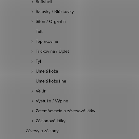
Softshell
Šatovky / Blúzkovky
Šifón / Organtín
Taft
Teplákovina
Tričkovina / Úplet
Tyl
Umelá koža
Umelá kožušina
Velúr
Výstuže / Výplne
Zatemňovacie a závesové látky
Záclonové látky
Závesy a záclony