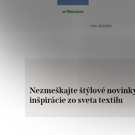
Skladom
Kód: 2002001
Nezmeškajte štýlové novink
inšpirácie zo sveta textilu