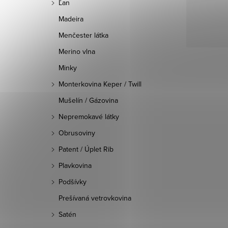
Ľan
Madeira
Menčester látka
Merino vlna
Minky
Monterkovina Keper / Twill
Mušelín / Gázovina
Nepremokavé látky
Obrusoviny
Patent / Úplet Rib
Plavkovina
Podšívky
Prešívaná vetrovkovina
Satén