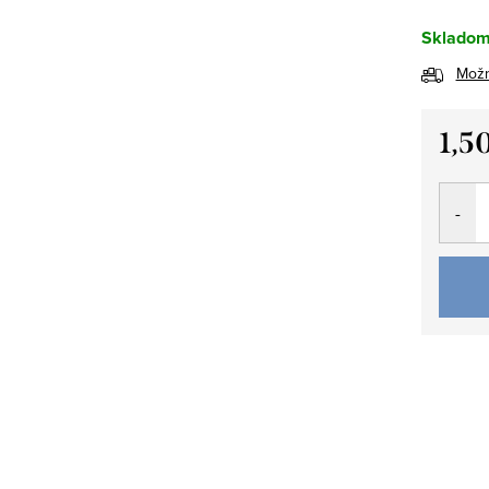
Skladom 
Možn
1,5
Jedno
cena: