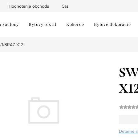
Hodnotenie obchodu
Často kladené otázky
Moja objed
a záclony
Bytový textil
Koberce
Bytové dekorácie
1/BRAZ X12
SW
X1
Detailné 