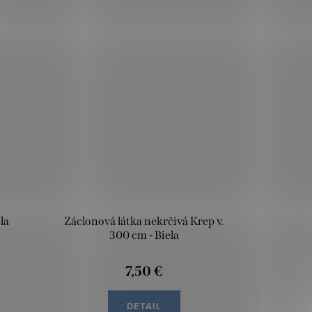
la
Záclonová látka nekrčivá Krep v.
300 cm - Biela
7,50 €
DETAIL