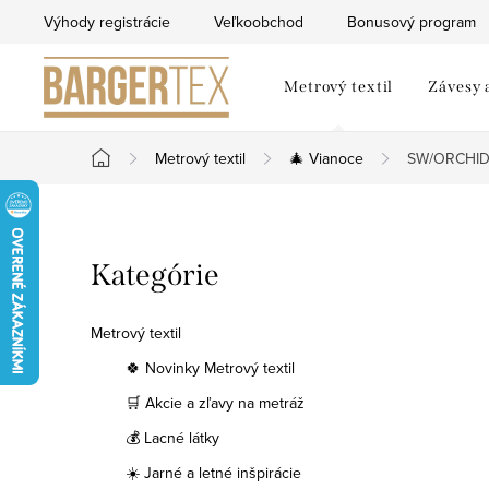
Prejsť
Výhody registrácie
Veľkoobchod
Bonusový program
na
obsah
Metrový textil
Závesy 
Metrový textil
🎄 Vianoce
SW/ORCHID/
Domov
B
Preskočiť
Kategórie
o
kategórie
č
Metrový textil
n
🍀 Novinky Metrový textil
🛒 Akcie a zľavy na metráž
ý
💰 Lacné látky
p
☀️ Jarné a letné inšpirácie