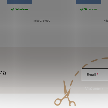
Skladom
Skladom
Kód: 0761999
Kód
y a
Email
Vložením e-ma