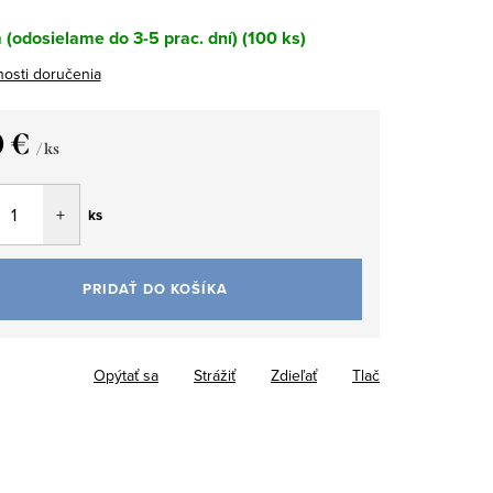
(odosielame do 3-5 prac. dní)
(100 ks)
osti doručenia
0 €
/ ks
tková
ks
PRIDAŤ DO KOŠÍKA
Opýtať sa
Strážiť
Zdieľať
Tlač