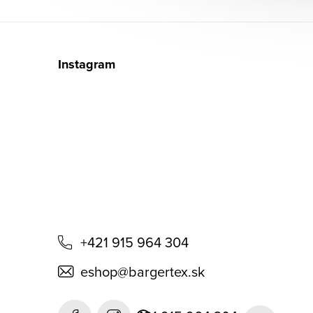
Z
á
Instagram
p
ä
t
i
e
+421 915 964 304
eshop
@
bargertex.sk