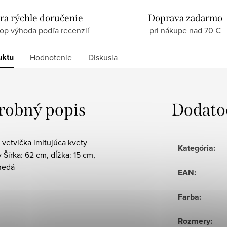
ra rýchle doručenie
Doprava zadarmo
top výhoda podľa recenzií
pri nákupe nad 70 €
uktu
Hodnotenie
Diskusia
robný popis
Dodato
 vetvička imitujúca kvety
Kategória
:
 Šírka: 62 cm, dĺžka: 15 cm,
nedá
EAN
:
Farba
:
Rozmery
: