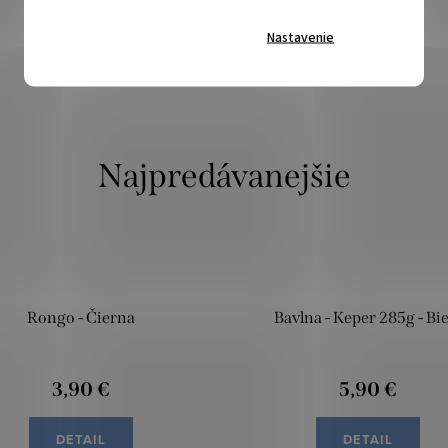
Nastavenie
Najpredávanejšie
Rongo - Čierna
Bavlna - Keper 285g - Bie
3,90 €
5,90 €
DETAIL
DETAIL