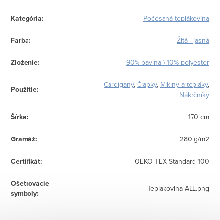
Kategória
:
Počesaná teplákovina
Farba
:
Žltá - jasná
Zloženie
:
90% bavlna \ 10% polyester
Cardigany
,
Čiapky
,
Mikiny a tepláky
,
Použitie
:
Nákrčníky
Šírka
:
170 cm
Gramáž
:
280 g/m2
Certifikát
:
OEKO TEX Standard 100
Ošetrovacie
Teplakovina ALL.png
symboly
: