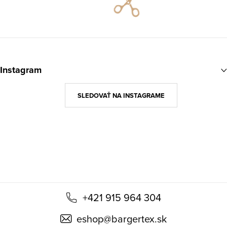
údajov
Z
á
Instagram
p
ä
SLEDOVAŤ NA INSTAGRAME
t
i
e
+421 915 964 304
eshop
@
bargertex.sk