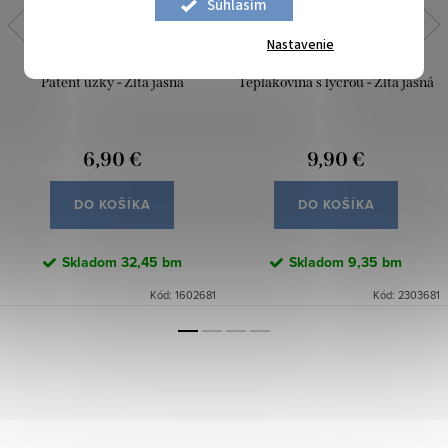
Súhlasím
Nastavenie
Patent úzky - Žltá jasná
Teplákovina s lycrou - Žltá jasná
6,90 €
9,90 €
DO KOŠÍKA
DO KOŠÍKA
Skladom
32,45 bm
Skladom
9,35 bm
Kód:
1602681
Kód:
2303681