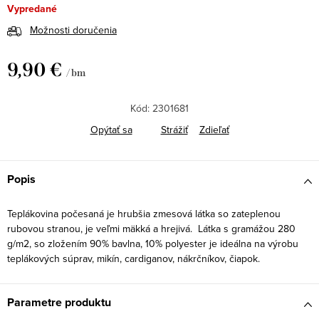
Vypredané
Možnosti doručenia
9,90 €
/ bm
Jednotková
cena:
Kód:
2301681
Opýtať sa
Strážiť
Zdieľať
Popis
Teplákovina počesaná je hrubšia zmesová látka so zateplenou
rubovou stranou, je veľmi mäkká a hrejivá. Látka s gramážou 280
g/m2, so zložením 90% bavlna, 10% polyester je ideálna na výrobu
teplákových súprav, mikín, cardiganov, nákrčníkov, čiapok.
Parametre produktu