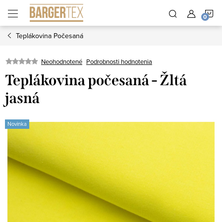
Prejsť
N
na
obsah
Teplákovina Počesaná
K
Neohodnotené
Podrobnosti hodnotenia
Teplákovina počesaná - Žltá
jasná
Novinka