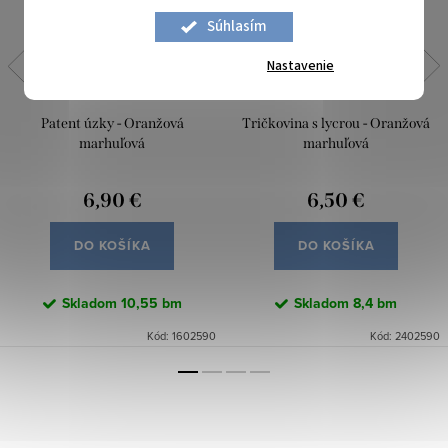
Súhlasím
Nastavenie
Patent úzky - Oranžová
Tričkovina s lycrou - Oranžová
marhuľová
marhuľová
6,90 €
6,50 €
DO KOŠÍKA
DO KOŠÍKA
Skladom
10,55 bm
Skladom
8,4 bm
Kód:
1602590
Kód:
2402590