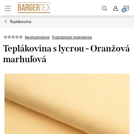
Prejsť
N
na
obsah
Teplákovina
K
Neohodnotené
Podrobnosti hodnotenia
Teplákovina s lycrou - Oranžová
marhuľová