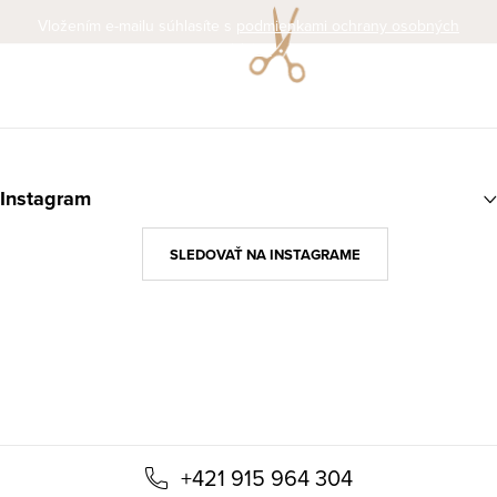
Vložením e-mailu súhlasíte s
podmienkami ochrany osobných
údajov
Z
á
Instagram
p
ä
SLEDOVAŤ NA INSTAGRAME
t
i
e
+421 915 964 304