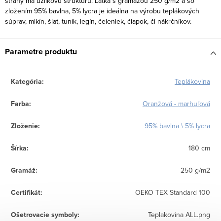
strany má uzlíkovú štruktúru. Látka s gramážou 250 g/m2 a so
zložením 95% bavlna, 5% lycra je ideálna na výrobu teplákových
súprav, mikín, šiat, tuník, legín, čeleniek, čiapok, či nákrčníkov.
Parametre produktu
Kategória
:
Teplákovina
Farba
:
Oranžová - marhuľová
Zloženie
:
95% bavlna \ 5% lycra
Šírka
:
180 cm
Gramáž
:
250 g/m2
Certifikát
:
OEKO TEX Standard 100
Ošetrovacie symboly
:
Teplakovina ALL.png