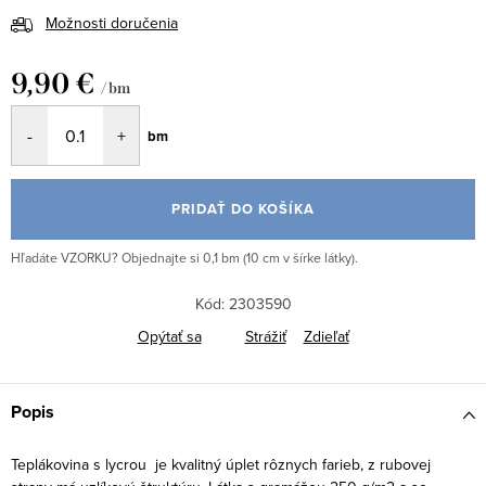
Možnosti doručenia
9,90 €
/ bm
Jednotková
bm
cena:
PRIDAŤ DO KOŠÍKA
Hľadáte VZORKU? Objednajte si 0,1 bm (10 cm v šírke látky).
Kód:
2303590
Opýtať sa
Strážiť
Zdieľať
Popis
Teplákovina s lycrou je kvalitný úplet rôznych farieb, z rubovej