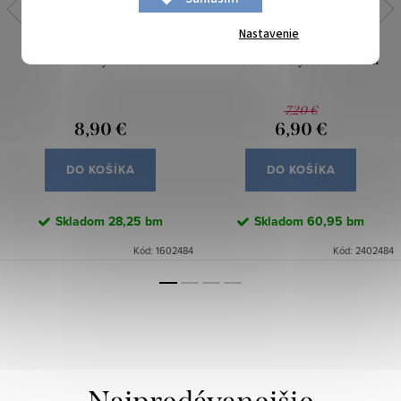
Nastavenie
Patent úzky - Ružová
Tričkovina s lycrou - Ružová
7,20 €
8,90 €
6,90 €
DO KOŠÍKA
DO KOŠÍKA
Skladom
28,25 bm
Skladom
60,95 bm
Kód:
1602484
Kód:
2402484