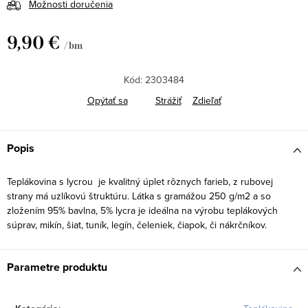
Možnosti doručenia
9,90 €
/ bm
Jednotková
cena:
Kód:
2303484
Opýtať sa
Strážiť
Zdieľať
Popis
Teplákovina s lycrou je kvalitný úplet rôznych farieb, z rubovej
strany má uzlíkovú štruktúru. Látka s gramážou 250 g/m2 a so
zložením 95% bavlna, 5% lycra je ideálna na výrobu teplákových
súprav, mikín, šiat, tuník, legín, čeleniek, čiapok, či nákrčníkov.
Parametre produktu