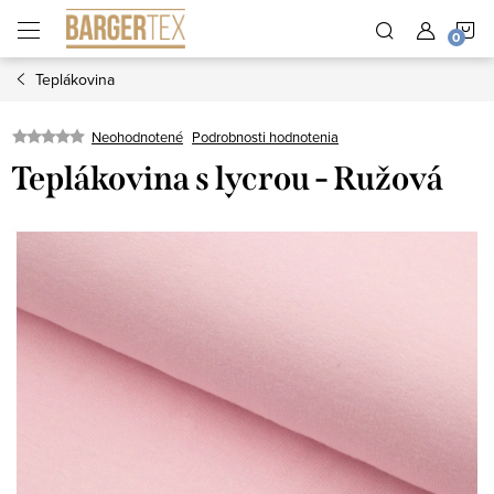
Prejsť
N
na
obsah
Teplákovina
K
Neohodnotené
Podrobnosti hodnotenia
Teplákovina s lycrou - Ružová