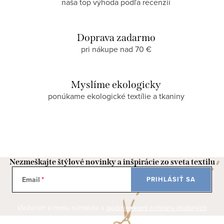
naša top výhoda podľa recenzií
Doprava zadarmo
pri nákupe nad 70 €
Myslíme ekologicky
ponúkame ekologické textílie a tkaniny
Nezmeškajte štýlové novinky a inšpirácie zo sveta textilu
Email
PRIHLÁSIŤ SA
Vložením e-mailu súhlasíte s
podmienkami ochrany osobných
údajov