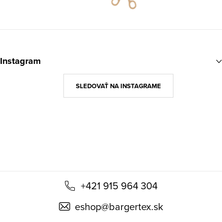
Z
á
Instagram
p
ä
SLEDOVAŤ NA INSTAGRAME
t
i
e
+421 915 964 304
eshop
@
bargertex.sk