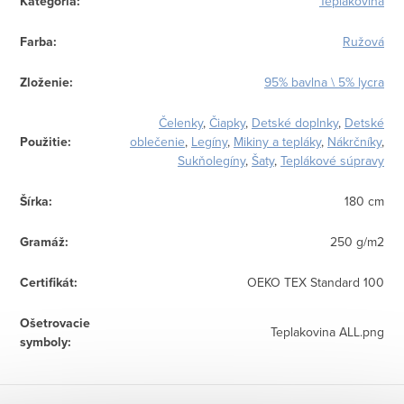
Kategória
:
Teplákovina
Farba
:
Ružová
Zloženie
:
95% bavlna \ 5% lycra
Čelenky
,
Čiapky
,
Detské doplnky
,
Detské
Použitie
:
oblečenie
,
Legíny
,
Mikiny a tepláky
,
Nákrčníky
,
Sukňolegíny
,
Šaty
,
Teplákové súpravy
Šírka
:
180 cm
Gramáž
:
250 g/m2
Certifikát
:
OEKO TEX Standard 100
Ošetrovacie
Teplakovina ALL.png
symboly
: