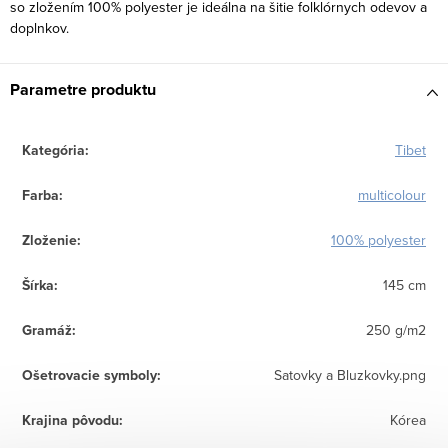
so zložením 100% polyester je ideálna na šitie folklórnych odevov a
doplnkov.
Parametre produktu
Kategória
:
Tibet
Farba
:
multicolour
Zloženie
:
100% polyester
Šírka
:
145 cm
Gramáž
:
250 g/m2
Ošetrovacie symboly
:
Satovky a Bluzkovky.png
Krajina pôvodu
:
Kórea