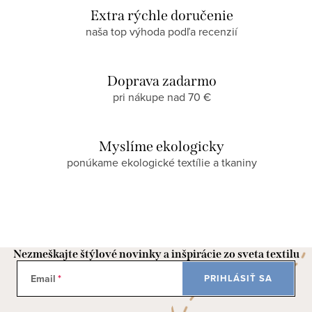
Extra rýchle doručenie
naša top výhoda podľa recenzií
Doprava zadarmo
pri nákupe nad 70 €
Myslíme ekologicky
ponúkame ekologické textílie a tkaniny
Nezmeškajte štýlové novinky a inšpirácie zo sveta textilu
Email
PRIHLÁSIŤ SA