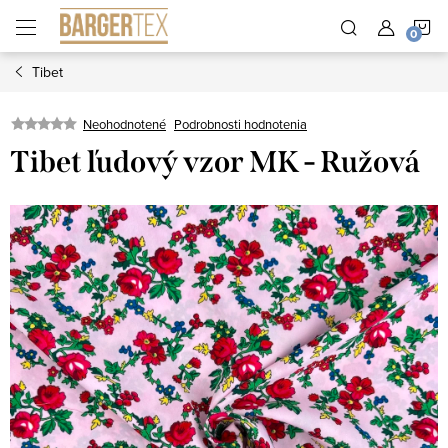
Prejsť
N
na
obsah
Tibet
K
Neohodnotené
Podrobnosti hodnotenia
Tibet ľudový vzor MK - Ružová