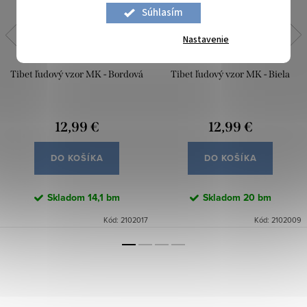
Súhlasím
Nastavenie
Tibet ľudový vzor MK - Bordová
Tibet ľudový vzor MK - Biela
12,99 €
12,99 €
DO KOŠÍKA
DO KOŠÍKA
Skladom
14,1 bm
Skladom
20 bm
Kód:
2102017
Kód:
2102009