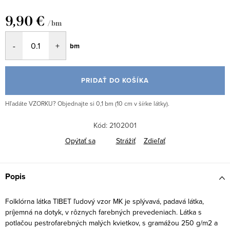
9,90 €
/ bm
Jednotková
bm
cena:
PRIDAŤ DO KOŠÍKA
Hľadáte VZORKU? Objednajte si 0,1 bm (10 cm v šírke látky).
Kód:
2102001
Opýtať sa
Strážiť
Zdieľať
Popis
Folklórna látka TIBET ľudový vzor MK je splývavá, padavá látka,
príjemná na dotyk, v rôznych farebných prevedeniach. Látka s
potlačou pestrofarebných malých kvietkov, s gramážou 250 g/m2 a